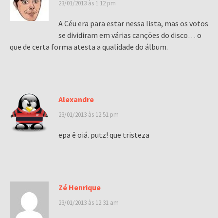
23/01/2013 às 1:12 pm
A Céu era para estar nessa lista, mas os votos
se dividiram em várias canções do disco… o
que de certa forma atesta a qualidade do álbum.
Alexandre
23/01/2013 às 12:51 pm
epa ê oiá. putz! que tristeza
Zé Henrique
23/01/2013 às 12:31 am