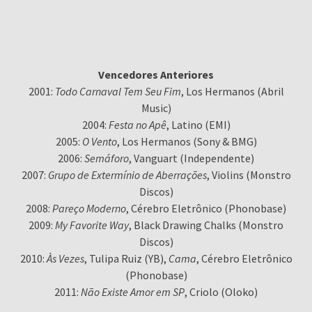
Vencedores Anteriores
2001:
Todo Carnaval Tem Seu Fim
, Los Hermanos (Abril
Music)
2004:
Festa no Apê
, Latino (EMI)
2005:
O Vento
, Los Hermanos (Sony & BMG)
2006:
Semáforo
, Vanguart (Independente)
2007:
Grupo de Extermínio de Aberrações
, Violins (Monstro
Discos)
2008:
Pareço Moderno
, Cérebro Eletrônico (Phonobase)
2009:
My Favorite Way
, Black Drawing Chalks (Monstro
Discos)
2010:
Às Vezes
, Tulipa Ruiz (YB),
Cama
, Cérebro Eletrônico
(Phonobase)
2011:
Não Existe Amor em SP
, Criolo (Oloko)