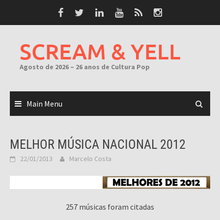
Skip
to
content
SCREAM & YELL
Agosto de 2026 – 26 anos de Cultura Pop
Main Menu
MELHOR MÚSICA NACIONAL 2012
22/01/2013
Marcelo Costa
257 músicas foram citadas