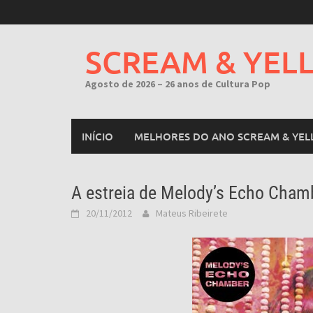
Skip
to
content
SCREAM & YEL
Agosto de 2026 – 26 anos de Cultura Pop
INÍCIO
MELHORES DO ANO SCREAM & YEL
A estreia de Melody’s Echo Cham
20/11/2012
Mateus Ribeirete