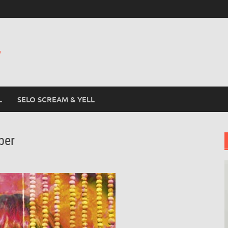
L
L
SELO SCREAM & YELL
ber