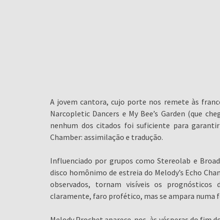
A jovem cantora, cujo porte nos remete às fran
Narcopletic Dancers e My Bee’s Garden (que ch
nenhum dos citados foi suficiente para garanti
Chamber: assimilação e tradução.
Influenciado por grupos como Stereolab e Broadc
disco homônimo de estreia do Melody’s Echo Cha
observados, tornam visíveis os prognósticos
claramente, faro profético, mas se ampara numa for
Melody Prochet aparece-nos, às vésperas do fim 