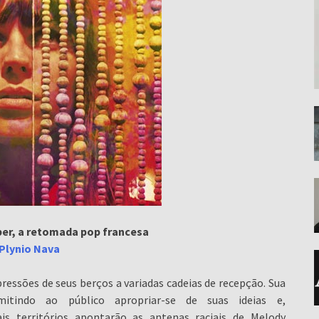
er, a retomada pop francesa
Plynio Nava
ssões de seus berços a variadas cadeias de recepção. Sua
mitindo ao público apropriar-se de suas ideias e,
ais territórios apontarão as antenas raciais de Melody