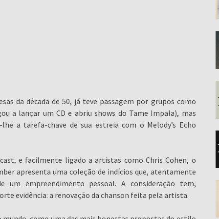
cesas da década de 50, já teve passagem por grupos como
egou a lançar um CD e abriu shows do Tame Impala), mas
r-lhe a tarefa-chave de sua estreia com o Melody’s Echo
ast, e facilmente ligado a artistas como Chris Cohen, o
mber apresenta uma coleção de indícios que, atentamente
 de um empreendimento pessoal. A consideração tem,
te evidência: a renovação da chanson feita pela artista.
do mundo, como uma das mais honestas propostas do estilo