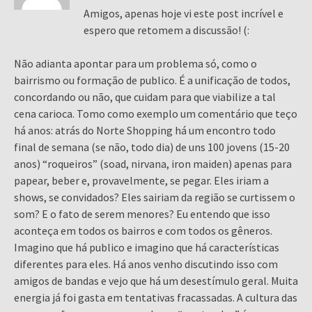
Amigos, apenas hoje vi este post incrível e
espero que retomem a discussão! (:
Não adianta apontar para um problema só, como o
bairrismo ou formação de publico. É a unificação de todos,
concordando ou não, que cuidam para que viabilize a tal
cena carioca. Tomo como exemplo um comentário que teço
há anos: atrás do Norte Shopping há um encontro todo
final de semana (se não, todo dia) de uns 100 jovens (15-20
anos) “roqueiros” (soad, nirvana, iron maiden) apenas para
papear, beber e, provavelmente, se pegar. Eles iriam a
shows, se convidados? Eles sairiam da região se curtissem o
som? E o fato de serem menores? Eu entendo que isso
aconteça em todos os bairros e com todos os gêneros.
Imagino que há publico e imagino que há características
diferentes para eles. Há anos venho discutindo isso com
amigos de bandas e vejo que há um desestímulo geral. Muita
energia já foi gasta em tentativas fracassadas. A cultura das