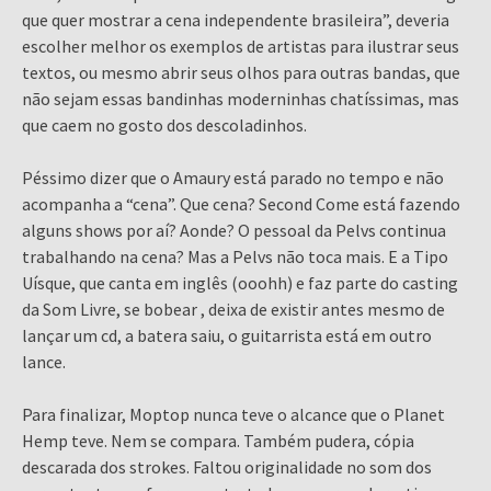
que quer mostrar a cena independente brasileira”, deveria
escolher melhor os exemplos de artistas para ilustrar seus
textos, ou mesmo abrir seus olhos para outras bandas, que
não sejam essas bandinhas moderninhas chatíssimas, mas
que caem no gosto dos descoladinhos.
Péssimo dizer que o Amaury está parado no tempo e não
acompanha a “cena”. Que cena? Second Come está fazendo
alguns shows por aí? Aonde? O pessoal da Pelvs continua
trabalhando na cena? Mas a Pelvs não toca mais. E a Tipo
Uísque, que canta em inglês (ooohh) e faz parte do casting
da Som Livre, se bobear , deixa de existir antes mesmo de
lançar um cd, a batera saiu, o guitarrista está em outro
lance.
Para finalizar, Moptop nunca teve o alcance que o Planet
Hemp teve. Nem se compara. Também pudera, cópia
descarada dos strokes. Faltou originalidade no som dos