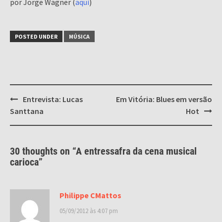
por Jorge Wagner (
aqui
)
POSTED UNDER
MÚSICA
Post
Entrevista: Lucas
Em Vitória: Blues em versão
navigation
Santtana
Hot
30 thoughts on “
A entressafra da cena musical
carioca
”
Philippe CMattos
05/09/2012 às 4:07 pm