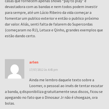
casas que fornecem apenas shows “pay to play” é
devastadora com as bandas e nem todos podem investir
para sempre, até um Lúcio Ribeiro da vida começar a
fomentar um publico exterior e então o publico próximo
dar valor. Aliás, senti falta de falarem do Supercordas
(começaram no RJ), Letuce e Qinho, grandes exemplos que
estão dando certo.
arlen
17/07/2012 às 4:45 pm
Ainda me lembro daquele texto sobre a
Loomer, o pessoal ao invés de tentar escutar
a banda, q disponibiliza gratuitamente seus discos, ficou se
apegando no fato que o Dinosaur Jr não é shoegaze, ora
bolas.