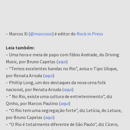
– Marcos Xi (
@marcosxi
) é editor do
Rock in Press
Leia também:
– Uma hora e meia de papo com Fábio Andrade, do Driving
Music, por Bruno Capelas (
aqui
)
– “Temos excelentes bandas no Rio”, avisa o Tipo Uísque,
por Renata Arruda (
aqui
)
– Phillip Long, um dos destaques da nova cena folk
nacional, por Renata Arruda (
aqui
)
– ” No Rio, existe uma cultura de entretenimento”, diz
Qinho, por Marcos Paulino (
aqui
)
– “O Rio tem uma segregação forte”, diz Letícia, do Letuce,
por Bruno Capelas (
aqui
)
– “O Rio é totalmente diferente de São Paulo”, diz Cícero,