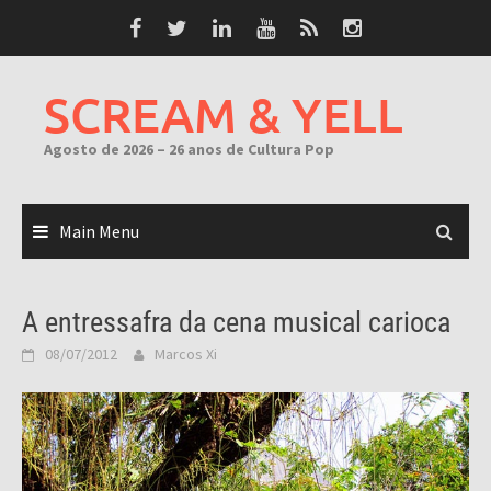
Skip
to
content
SCREAM & YELL
Agosto de 2026 – 26 anos de Cultura Pop
Main Menu
A entressafra da cena musical carioca
08/07/2012
Marcos Xi