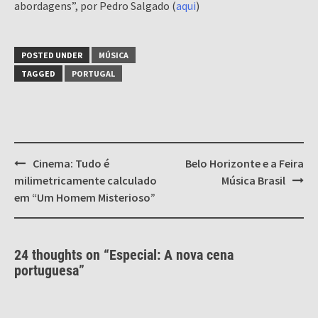
abordagens”, por Pedro Salgado (
aqui
)
POSTED UNDER
MÚSICA
TAGGED
PORTUGAL
Post
Cinema: Tudo é
Belo Horizonte e a Feira
navigation
milimetricamente calculado
Música Brasil
em “Um Homem Misterioso”
24 thoughts on “
Especial: A nova cena
portuguesa
”