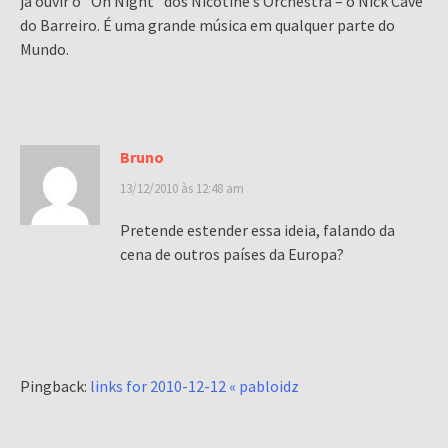
já ouvir o “Oh Night” dos Nicotine’s Orchestra – o Nick Cave
do Barreiro. É uma grande música em qualquer parte do
Mundo.
Bruno
13/12/2010 às 12:48 am
Pretende estender essa ideia, falando da
cena de outros países da Europa?
Pingback:
links for 2010-12-12 « pabloidz