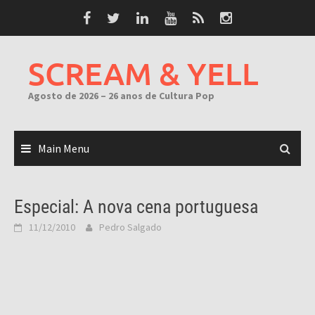
Skip
to
content
SCREAM & YELL
Agosto de 2026 – 26 anos de Cultura Pop
Main Menu
Especial: A nova cena portuguesa
11/12/2010
Pedro Salgado