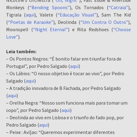
Nicotine’s Orchestra (
“Oh, Night”
), Fast Eddie & Riverside
Monkeys (
“Bending Spoons”
), Os Tornados (
“Catraia”
),
Tigrala (
aqui
), Valete (
“Educação Visual”
), Sam The Kid
(
“Poetas de Karaoke”
), Deolinda (
“Um Contra O Outro”
),
Moonspell (
“Night Eternal”
) e Rita Redshoes (
“Choose
Love”
).
Leia também:
– Os Pontos Negros: “É bonito falar em triunfar fora de
Portugal”, por Pedro Salgado (
aqui
)
– Os Lábios: “O nosso objetivo é tocar ao vivo”, por Pedro
Salgado (
aqui
)
– A tradição inovadora de B Fachada, por Pedro Salgado
(
aqui
)
– Orelha Negra: “Nosso som funciona mais para tomar um
copo”, por Pedro Salgado (
aqui
)
– Deolinda ao vivo em Lisboa e o triunfo do fado pop, por
Pedro Salgado (
aqui
)
– Peixe : Avi]ao: “Queremos experimentar diferentes