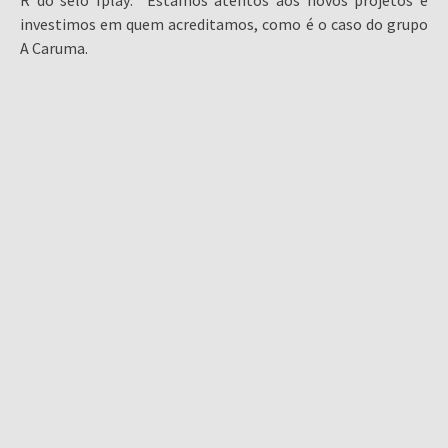
R do selo Iplay: “Estamos atentos aos novos projetos e
investimos em quem acreditamos, como é o caso do grupo
A Caruma.