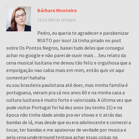
Bárbara Monteiro
13/12/2010 às 10:24 pm
Pedro, eu queria te agradecer e parabenizar
MUITO por isso! Já tinha pirado no post
sobre Os Pontos Negros, baixei tudo deles que consegui
achar no google e não parei de ouvir mais…Seu relato da
cena musical lusitana me deixou tão feliz e orgulhosa que a
empolgação nao cabia mais em mim, então quis vir aqui
comentar! hahaha
eu sou brasileira paulistana até doer, mas minha familia é
portuguesa, vieram pra cá nos anos 60 e na minha casa a
cultura lusitana é muito forte e valorizada. A última vez que
pude visitar Portugal foi há dez anos (eu tenho 21) e na
época não tinha idade ainda pra ver shows e ir atrás das
bandas de lá, mas desde que eu era adolescente e comecei a
tocar, ter bandas e me apaixonar de verdade por musica e
pela cena underground tentava achar essas coisas na