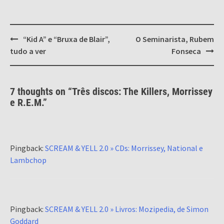
Post
“Kid A” e “Bruxa de Blair”,
O Seminarista, Rubem
navigation
tudo a ver
Fonseca
7 thoughts on “
Três discos: The Killers, Morrissey
e R.E.M.
”
Pingback:
SCREAM & YELL 2.0 » CDs: Morrissey, National e
Lambchop
Pingback:
SCREAM & YELL 2.0 » Livros: Mozipedia, de Simon
Goddard