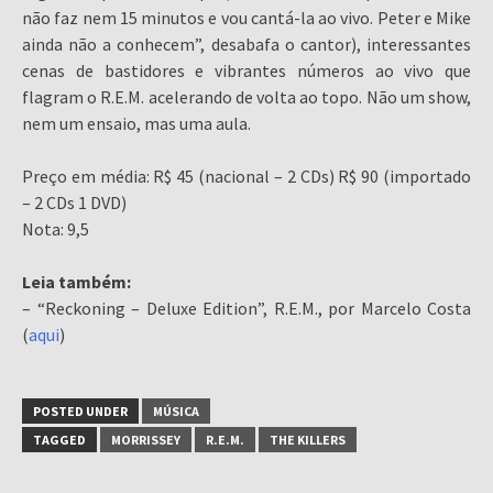
não faz nem 15 minutos e vou cantá-la ao vivo. Peter e Mike
ainda não a conhecem”, desabafa o cantor), interessantes
cenas de bastidores e vibrantes números ao vivo que
flagram o R.E.M. acelerando de volta ao topo. Não um show,
nem um ensaio, mas uma aula.
Preço em média: R$ 45 (nacional – 2 CDs) R$ 90 (importado
– 2 CDs 1 DVD)
Nota: 9,5
Leia também:
– “Reckoning – Deluxe Edition”, R.E.M., por Marcelo Costa
(
aqui
)
POSTED UNDER
MÚSICA
TAGGED
MORRISSEY
R.E.M.
THE KILLERS