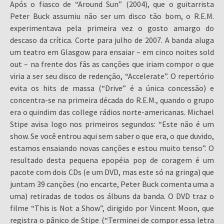
Após o fiasco de “Around Sun” (2004), que o guitarrista
Peter Buck assumiu não ser um disco tão bom, o R.E.M.
experimentava pela primeira vez o gosto amargo do
descaso da crítica. Corte para julho de 2007. A banda aluga
um teatro em Glasgow para ensaiar – em cinco noites sold
out – na frente dos fãs as canções que iriam compor o que
viria a ser seu disco de redenção, “Accelerate”. O repertório
evita os hits de massa (“Drive” é a única concessão) e
concentra-se na primeira década do R.E.M., quando o grupo
era o quindim das college rádios norte-americanas. Michael
Stipe avisa logo nos primeiros segundos: “Este não é um
show. Se você entrou aqui sem saber o que era, o que duvido,
estamos ensaiando novas canções e estou muito tenso”. O
resultado desta pequena epopéia pop de coragem é um
pacote com dois CDs (e um DVD, mas este só na gringa) que
juntam 39 canções (no encarte, Peter Buck comenta uma a
uma) retiradas de todos os álbuns da banda. O DVD traz o
filme “This is Not a Show”, dirigido por Vincent Moon, que
registra o pânico de Stipe (“Terminei de compor essa letra