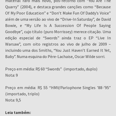
material raro mais novo, pós-retorno com “You Are The
Quarry” (2004), e destaca grandes canções como “Because
Of My Poor Education” e “Don’t Make Fun Of Daddy’s Voice”
além de uma versão ao vivo de “Drive-In Saturday”, de David
Bowie, e “My Life Is A Succession Of People Saying
Goodbye”, cujo título (puro Morrissey) merece citação. Uma
edição especial de “Swords” ainda traz o EP “Live In
Warsaw”, com oito registros ao vivo de julho de 2009 –
incluindo uma dos Smiths, “You Just Haven’t Earned It Yet,
Baby”. Numa esquina do Père-Lachaise, Oscar Wilde sorri.
Preço em média: R$ 60 “Swords” (importado, duplo)
Nota: 9
Preço em média: R$ 55 “HMV/Parlophone Singles ’88-’95”
(importado, triplo)
Nota: 9,5
Leia também: