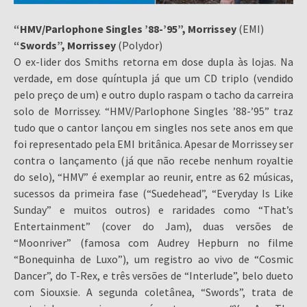
“HMV/Parlophone Singles ’88-’95”, Morrissey
(EMI)
“Swords”, Morrissey
(Polydor)
O ex-lider dos Smiths retorna em dose dupla às lojas. Na
verdade, em dose quíntupla já que um CD triplo (vendido
pelo preço de um) e outro duplo raspam o tacho da carreira
solo de Morrissey. “HMV/Parlophone Singles ’88-’95” traz
tudo que o cantor lançou em singles nos sete anos em que
foi representado pela EMI britânica. Apesar de Morrissey ser
contra o lançamento (já que não recebe nenhum royaltie
do selo), “HMV” é exemplar ao reunir, entre as 62 músicas,
sucessos da primeira fase (“Suedehead”, “Everyday Is Like
Sunday” e muitos outros) e raridades como “That’s
Entertainment” (cover do Jam), duas versões de
“Moonriver” (famosa com Audrey Hepburn no filme
“Bonequinha de Luxo”), um registro ao vivo de “Cosmic
Dancer”, do T-Rex, e três versões de “Interlude”, belo dueto
com Siouxsie. A segunda coletânea, “Swords”, trata de