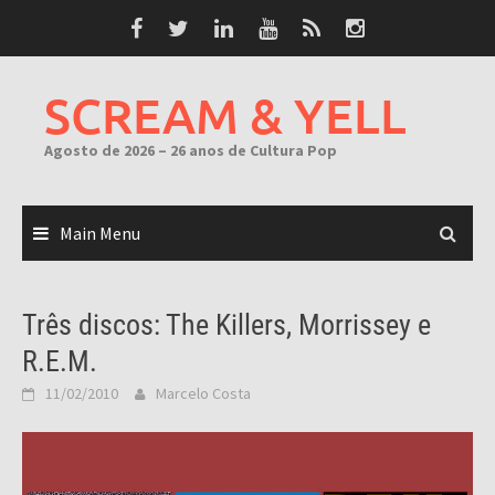
Skip
to
content
SCREAM & YELL
Agosto de 2026 – 26 anos de Cultura Pop
Main Menu
Três discos: The Killers, Morrissey e
R.E.M.
11/02/2010
Marcelo Costa