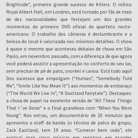
Brightside”, primeiro grande sucesso do Killers. O mítico
Royal Albert Hall, em Londres, está tomado por fãs de mais
de dez nacionalidades que festejam um dos grandes
momentos do primeiro DVD oficial do quarteto norte-
americano. O trabalho dos câmeras é deslumbrante e a
beleza do local é valorizada nos mínimos detalhes. O show
é quase o mesmo que aconteceu debaixo de chuva em São
Paulo, em novembro passado, com a diferença de que agora
você poderá assistir a apresentação no conforto do seu lar,
sem precisar de pé de pato, snorkel e canoa. Está tudo aqui!
Dos sucessos que empolgam (“Human”, “Somebody Told
Me”, “Smile Like You Mean It”) aos momentos de embaraço
(“The World We Live In”, “A Dustland Fairytale”). Destaques:
a chuva de papel na excelente versão de “All These Things
That I´ve Done“ e o final grandioso com “When You Were
Young”. Nos extras, um documentário de 25 minutos que
apresenta o staff da banda (o técnico de palco do grupo,
Zack Eastland, tem 19 anos. “Comecei bem cedo”, ele
explica) mais cinco músicas em registros em grandes