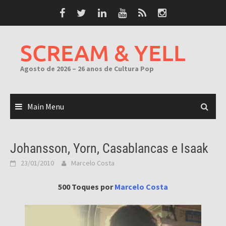
Skip
to
content
SCREAM & YELL
Agosto de 2026 – 26 anos de Cultura Pop
Main Menu
Johansson, Yorn, Casablancas e Isaak
23/01/2010
Marcelo Costa
500 Toques por
Marcelo Costa