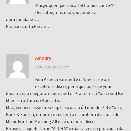
Mac,vc quer que a Scarlett ainda cante?!?
Desculpe,mas não vou perder a
oportunidade……
Ela não canta.Encanta.
Amaury
26/01/2010 às 9:29 pm
Boa Arlen, realmente o Apettite é um
excelente disco, pena que os 2 use your
illusion não chegaram nem perto. Pra mim só You Could Be
Mine é a altura do Apettite.
Mac, esquece esse break up e escuta o último do Pete Yorn,
Back & Fourth, embora mais lento e também distante do
Music For The Morning After, é um bom disco.
Eu assisti aquele filme “A ILHA” várias vezes só por causa da