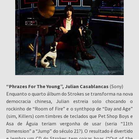
“Phrazes For The Young”, Julian Casablancas
(Sony)
Enquanto o quarto álbum do Strokes se transforma na nova
democracia chinesa, Julian estreia solo chocando o
rockinho de “Room of Fire” e o synthpop de “Day and Age”
(sim, Killers) com timbres de teclados que Pet Shop Boys e
Asa de Águia teriam vergonha de usar (seria “11th
Dimension” a “Jump” do século 21?). O resultado é divertido
e lembra um CD do Strokes: tem coisas boas (“Out of the