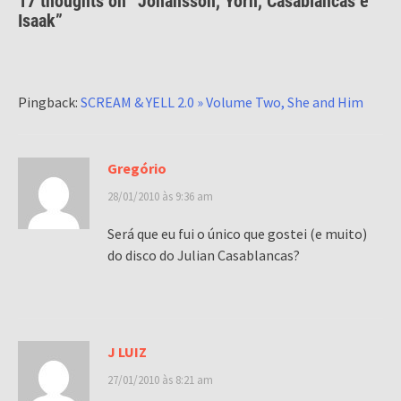
17 thoughts on “
Johansson, Yorn, Casablancas e
Isaak
”
Pingback:
SCREAM & YELL 2.0 » Volume Two, She and Him
Gregório
28/01/2010 às 9:36 am
Será que eu fui o único que gostei (e muito)
do disco do Julian Casablancas?
J LUIZ
27/01/2010 às 8:21 am