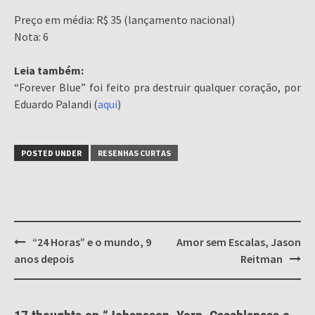
Preço em média: R$ 35 (lançamento nacional)
Nota: 6
Leia também:
“Forever Blue” foi feito pra destruir qualquer coração, por
Eduardo Palandi (
aqui
)
POSTED UNDER
RESENHAS CURTAS
Post
“24 Horas” e o mundo, 9
Amor sem Escalas, Jason
navigation
anos depois
Reitman