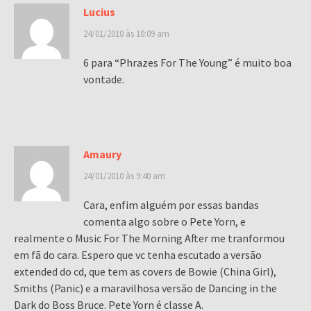
Lucius
24/01/2010 às 10:09 am
6 para “Phrazes For The Young” é muito boa
vontade.
Amaury
24/01/2010 às 9:40 am
Cara, enfim alguém por essas bandas
comenta algo sobre o Pete Yorn, e
realmente o Music For The Morning After me tranformou
em fã do cara. Espero que vc tenha escutado a versão
extended do cd, que tem as covers de Bowie (China Girl),
Smiths (Panic) e a maravilhosa versão de Dancing in the
Dark do Boss Bruce. Pete Yorn é classe A.