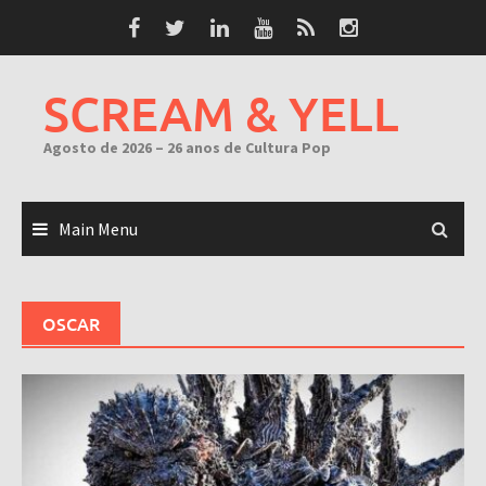
Skip
to
content
SCREAM & YELL
Agosto de 2026 – 26 anos de Cultura Pop
Main Menu
OSCAR