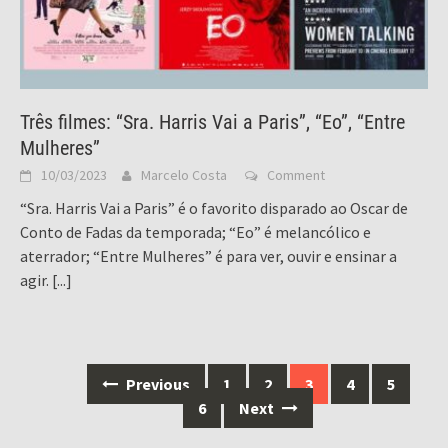
Três filmes: “Sra. Harris Vai a Paris”, “Eo”, “Entre
Mulheres”
10/03/2023
Marcelo Costa
Comment
“Sra. Harris Vai a Paris” é o favorito disparado ao Oscar de
Conto de Fadas da temporada; “Eo” é melancólico e
aterrador; “Entre Mulheres” é para ver, ouvir e ensinar a
agir.
[...]
Posts
Previous
1
2
3
4
5
navigation
6
Next