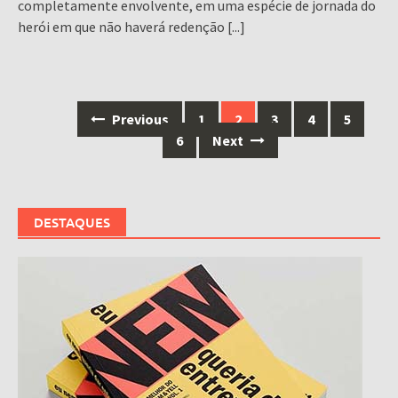
completamente envolvente, em uma espécie de jornada do
herói em que não haverá redenção
[...]
Posts
Previous
1
2
3
4
5
navigation
6
Next
DESTAQUES