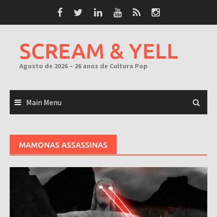
Skip
to
content
SCREAM & YELL
Agosto de 2026 – 26 anos de Cultura Pop
Main Menu
MAMONAS ASSASSINAS