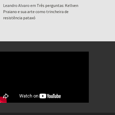
Leandro Alvaro
em
Três perguntas: Kellven
Praiano e sua arte como trincheira de
resistência pataxó