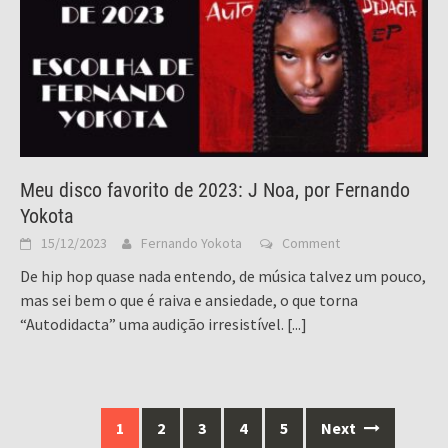
Meu disco favorito de 2023: J Noa, por Fernando
Yokota
15/12/2023
Fernando Yokota
Comment
De hip hop quase nada entendo, de música talvez um pouco,
mas sei bem o que é raiva e ansiedade, o que torna
“Autodidacta” uma audição irresistível.
[...]
Posts
1
2
3
4
5
Next