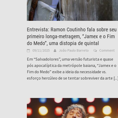
Entrevista: Ramon Coutinho fala sobre seu
primeiro longa-metragem, “Jamex e o Fim
do Medo”, uma distopia de quintal
09/11/2025
João Paulo Barreto
Comment
Em “Salvadolores”, uma versão futurista e quase
pós apocalíptica da metrópole baiana, “Jamex e o
Fim do Medo” exibe a ideia da necessidade vs.
esforço hercúleo de se tentar sobreviver da arte
[...