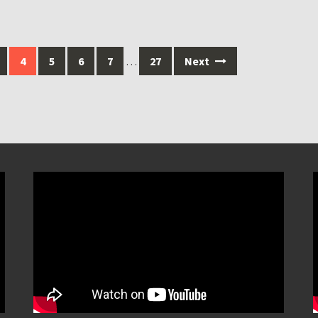
4
5
6
7
…
27
Next