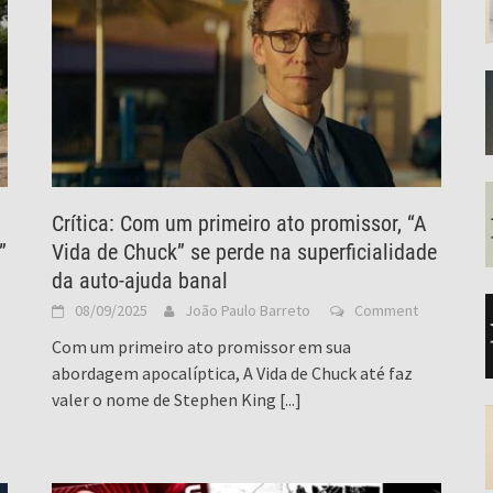
Crítica: Com um primeiro ato promissor, “A
”
Vida de Chuck” se perde na superficialidade
da auto-ajuda banal
08/09/2025
João Paulo Barreto
Comment
Com um primeiro ato promissor em sua
abordagem apocalíptica, A Vida de Chuck até faz
valer o nome de Stephen King
[...]