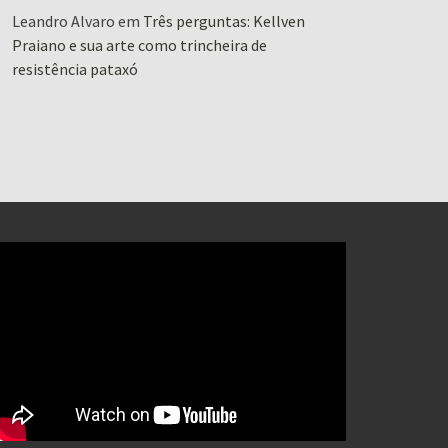
Leandro Alvaro
em
Três perguntas: Kellven
Praiano e sua arte como trincheira de
resistência pataxó