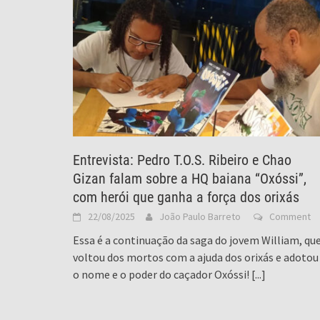
Entrevista: Pedro T.O.S. Ribeiro e Chao
Gizan falam sobre a HQ baiana “Oxóssi”,
com herói que ganha a força dos orixás
22/08/2025
João Paulo Barreto
Comment
Essa é a continuação da saga do jovem William, qu
voltou dos mortos com a ajuda dos orixás e adotou
o nome e o poder do caçador Oxóssi!
[...]