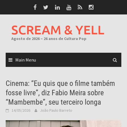
Skip
to
content
SCREAM & YELL
Agosto de 2026 – 26 anos de Cultura Pop
Main Menu
Cinema: “Eu quis que o filme também
fosse livre”, diz Fabio Meira sobre
“Mambembe”, seu terceiro longa
14/05/2026
João Paulo Barreto