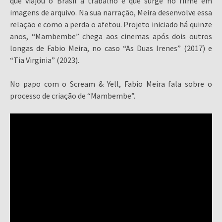
que viajou o Brasil a trabalho e que surge no filme em
imagens de arquivo. Na sua narração, Meira desenvolve essa
relação e como a perda o afetou. Projeto iniciado há quinze
anos, “Mambembe” chega aos cinemas após dois outros
longas de Fabio Meira, no caso “As Duas Irenes” (2017) e
“Tia Virginia” (2023).
No papo com o Scream & Yell, Fabio Meira fala sobre o
processo de criação de “Mambembe”.