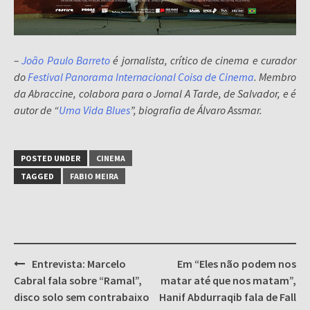
–
João Paulo Barreto
é jornalista, crítico de cinema e curador
do
Festival Panorama Internacional Coisa de Cinema
. Membro
da Abraccine, colabora para o Jornal A Tarde, de Salvador, e é
autor de “
Uma Vida Blues
”, biografia de Álvaro Assmar.
POSTED UNDER
CINEMA
TAGGED
FABIO MEIRA
Post
Entrevista: Marcelo
Em “Eles não podem nos
navigation
Cabral fala sobre “Ramal”,
matar até que nos matam”,
disco solo sem contrabaixo
Hanif Abdurraqib fala de Fall