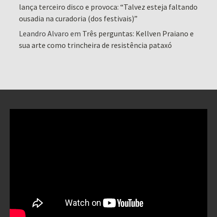
lança terceiro disco e provoca: “Talvez esteja faltando
ousadia na curadoria (dos festivais)”
Leandro Alvaro
em
Três perguntas: Kellven Praiano e
sua arte como trincheira de resistência pataxó