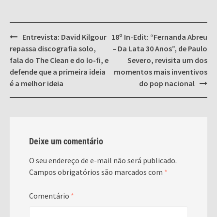
Post
Entrevista: David Kilgour
18º In-Edit: “Fernanda Abreu
navigation
repassa discografia solo,
– Da Lata 30 Anos”, de Paulo
fala do The Clean e do lo-fi, e
Severo, revisita um dos
defende que a primeira ideia
momentos mais inventivos
é a melhor ideia
do pop nacional
Deixe um comentário
O seu endereço de e-mail não será publicado.
Campos obrigatórios são marcados com
*
Comentário
*