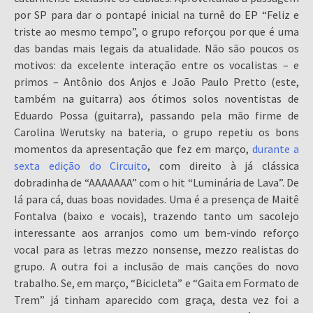
por SP para dar o pontapé inicial na turnê do EP “Feliz e
triste ao mesmo tempo”, o grupo reforçou por que é uma
das bandas mais legais da atualidade. Não são poucos os
motivos: da excelente interação entre os vocalistas – e
primos – Antônio dos Anjos e João Paulo Pretto (este,
também na guitarra) aos ótimos solos noventistas de
Eduardo Possa (guitarra), passando pela mão firme de
Carolina Werutsky na bateria, o grupo repetiu os bons
momentos da apresentação que fez em março,
durante a
sexta edição do Circuito
, com direito à já clássica
dobradinha de “AAAAAAA” com o hit “Luminária de Lava”. De
lá para cá, duas boas novidades. Uma é a presença de Maitê
Fontalva (baixo e vocais), trazendo tanto um sacolejo
interessante aos arranjos como um bem-vindo reforço
vocal para as letras mezzo nonsense, mezzo realistas do
grupo. A outra foi a inclusão de mais canções do novo
trabalho. Se, em março, “Bicicleta” e “Gaita em Formato de
Trem” já tinham aparecido com graça, desta vez foi a