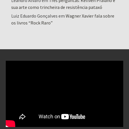
Leandro Alvaro
em
Três perguntas: Kellven Praiano e
sua arte como trincheira de resistência pataxó
Luiz Eduardo Gonçalves
em
Wagner Xavier fala sobre
os livros “Rock Raro”