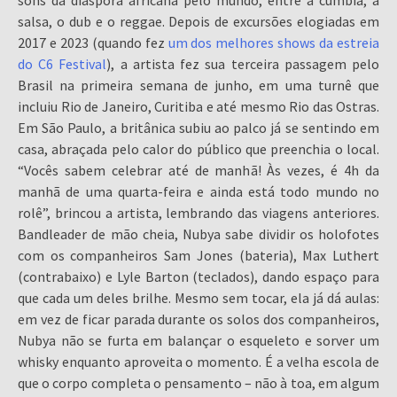
sons da diáspora africana pelo mundo, entre a cumbia, a
salsa, o dub e o reggae. Depois de excursões elogiadas em
2017 e 2023 (quando fez
um dos melhores shows da estreia
do C6 Festival
), a artista fez sua terceira passagem pelo
Brasil na primeira semana de junho, em uma turnê que
incluiu Rio de Janeiro, Curitiba e até mesmo Rio das Ostras.
Em São Paulo, a britânica subiu ao palco já se sentindo em
casa, abraçada pelo calor do público que preenchia o local.
“Vocês sabem celebrar até de manhã! Às vezes, é 4h da
manhã de uma quarta-feira e ainda está todo mundo no
rolê”, brincou a artista, lembrando das viagens anteriores.
Bandleader de mão cheia, Nubya sabe dividir os holofotes
com os companheiros Sam Jones (bateria), Max Luthert
(contrabaixo) e Lyle Barton (teclados), dando espaço para
que cada um deles brilhe. Mesmo sem tocar, ela já dá aulas:
em vez de ficar parada durante os solos dos companheiros,
Nubya não se furta em balançar o esqueleto e sorver um
whisky enquanto aproveita o momento. É a velha escola de
que o corpo completa o pensamento – não à toa, em algum