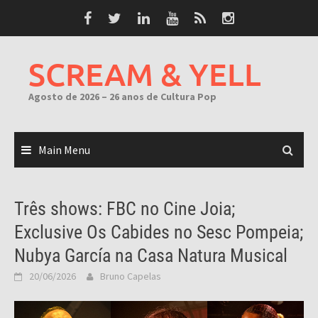
Skip
to
content
SCREAM & YELL
Agosto de 2026 – 26 anos de Cultura Pop
Main Menu
Três shows: FBC no Cine Joia;
Exclusive Os Cabides no Sesc Pompeia;
Nubya García na Casa Natura Musical
20/06/2026
Bruno Capelas