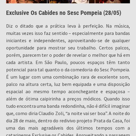
Exclusive Os Cabides no Sesc Pompeia (28/05)
Diz o ditado que a prática leva à perfeição. Na música,
muitas vezes isso faz sentido – especialmente para bandas
iniciantes e independentes, aproveitando-se de qualquer
oportunidade para mostrar seu trabalho. Certos palcos,
porém, parecem ter o poder de revelar o melhor que há em
cada artista. Em São Paulo, poucos espaços têm tanto
potencial para tal quanto o da comedoria do Sesc Pompeia.
É um lugar com uma combinação rara de excelente som,
palco na altura certa, luz bem equipada e uma disposição
espacial ao mesmo tempo aconchegante e espaçosa –
além de ótima caipirinha a preços módicos. Quando isso
tudo encontra uma banda redondinha, não é difícil imaginar
que, como diria Claudio Zoli, “a noite vai ser boa”. A noite do
dia 28 de maio, dentro do redivivo projeto Prata da Casa, foi
uma das mais agradáveis dos últimos tempos com a
catarinense Exclusive os Cabides. Aproveitando a passagem