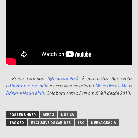
– Bruno Capelas (
@noacapelas)
é jornalista. Apresenta
o
Programa de Indie
e escreve a newsletter
Meus Discos, Meus
Drinks e Nada Mais
. Colabora com o Scream & Yell desde 2010.
POSTED UNDER
AREA 3
MÚSICA
TAGGED
EXCLUSIVE OS CABIDES
FBC
NUBYA GRACIA