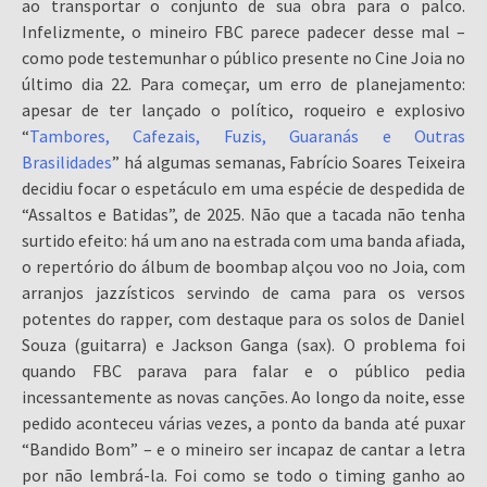
ao transportar o conjunto de sua obra para o palco.
Infelizmente, o mineiro FBC parece padecer desse mal –
como pode testemunhar o público presente no Cine Joia no
último dia 22. Para começar, um erro de planejamento:
apesar de ter lançado o político, roqueiro e explosivo
“
Tambores, Cafezais, Fuzis, Guaranás e Outras
Brasilidades
” há algumas semanas, Fabrício Soares Teixeira
decidiu focar o espetáculo em uma espécie de despedida de
“Assaltos e Batidas”, de 2025. Não que a tacada não tenha
surtido efeito: há um ano na estrada com uma banda afiada,
o repertório do álbum de boombap alçou voo no Joia, com
arranjos jazzísticos servindo de cama para os versos
potentes do rapper, com destaque para os solos de Daniel
Souza (guitarra) e Jackson Ganga (sax). O problema foi
quando FBC parava para falar e o público pedia
incessantemente as novas canções. Ao longo da noite, esse
pedido aconteceu várias vezes, a ponto da banda até puxar
“Bandido Bom” – e o mineiro ser incapaz de cantar a letra
por não lembrá-la. Foi como se todo o timing ganho ao