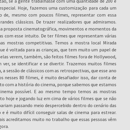
tão, se a gente trabalhasse com uma quantidade de 200 e
o especial. Hoje, fazemos uma customização para cada um
o de, mesmo com poucos filmes, representar com essa
randes clássicos. De trazer realizadores que admiramos.
sua proposta cinematográfica, movimentos e momentos da
as com esse intuito. De ter filmes que representam várias
nas mostras competitivas. Temos a mostra local Mirada
e é voltada para as crianças, que tem muito um papel de
 elas verem, também, são feitos filmes fora de Hollywood,
er, se identificar e se divertir. Trazemos muitos filmes
m, a sessão de clássicos com as retrospectivas, que esse ano
 nesses 80 filmes, é muito desafiador isso, dar conta de
ito com a história do cinema, porque sabemos que estamos
e cinema possível. E ao mesmo tempo temos as mostras
o hoje e jogando luz em cima de vários filmes que se não
abariam passando meio despercebido dentro do cenário das
 e é muito difícil conseguir salas de cinema para estrear.
uais acreditamos muito no trabalho que essas pessoas vêm
gora.