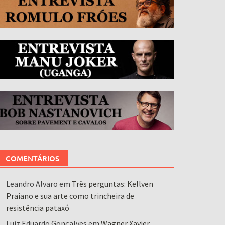
COMENTÁRIOS
Leandro Alvaro
em
Três perguntas: Kellven
Praiano e sua arte como trincheira de
resistência pataxó
Luiz Eduardo Gonçalves
em
Wagner Xavier