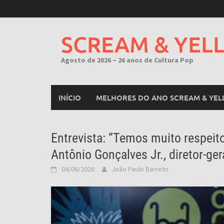
Skip
to
content
SCREAM & YEL
Agosto de 2026 – 26 anos de Cultura Pop
INÍCIO
MELHORES DO ANO SCREAM & YEL
Entrevista: “Temos muito respeito
Antônio Gonçalves Jr., diretor-ger
04/06/2026
João Paulo Barreto