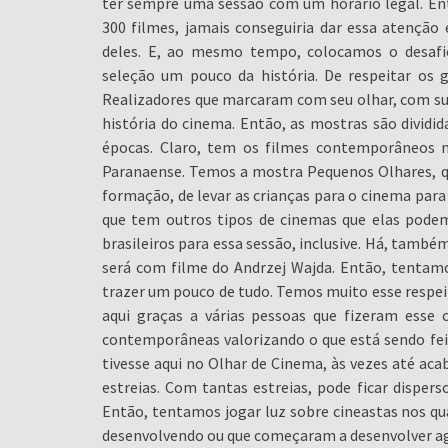
ter sempre uma sessão com um horário legal. En
300 filmes, jamais conseguiria dar essa atençã
deles. E, ao mesmo tempo, colocamos o desafi
seleção um pouco da história. De respeitar os g
Realizadores que marcaram com seu olhar, com 
história do cinema. Então, as mostras são dividid
épocas. Claro, tem os filmes contemporâneos 
Paranaense. Temos a mostra Pequenos Olhares, qu
formação, de levar as crianças para o cinema para
que tem outros tipos de cinemas que elas podem v
brasileiros para essa sessão, inclusive. Há, també
será com filme do Andrzej Wajda. Então, tentamos
trazer um pouco de tudo. Temos muito esse respe
aqui graças a várias pessoas que fizeram ess
contemporâneas valorizando o que está sendo feit
tivesse aqui no Olhar de Cinema, às vezes até ac
estreias. Com tantas estreias, pode ficar disperso
Então, tentamos jogar luz sobre cineastas nos q
desenvolvendo ou que começaram a desenvolver a