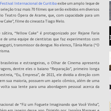
Festival Internacional de Curitiba
exibe um amplo leque de
seleção traz mais 70 filmes que serão exibidos em diversos
ório Teatro Ópera de Arame, que, com capacidade para um
ow Cake”, filme do cineasta Tiago Melo.
sátira, “Yellow Cake” é protagonizado por Rejane Faria
te de uma equipe de cientistas que faz experimentos com
aegypti, transmissor da dengue. No elenco, Tânia Maria (“O
risma.
rasileiras e estrangeiras, o Olhar de Cinema apresenta
ragens, dentre eles o baiano “Reparação”, primeiro longa
streia, “Eu, Empresa”, de 2021, ele dividia a direção com
e, em sua maioria, possuem um apelo cômico, além de uma
o volta sua lente para uma abordagem pessoal acerca da
 nacional de “Fiz um Foguete Imaginando que Você Vinha”,
lém em janeiro desse ano. Dirigido por Janaína Marques e