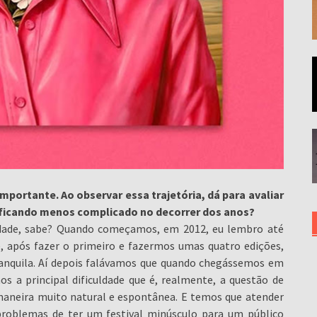
portante. Ao observar essa trajetória, dá para avaliar
 ficando menos complicado no decorrer dos anos?
ldade, sabe? Quando começamos, em 2012, eu lembro até
e, após fazer o primeiro e fazermos umas quatro edições,
anquila. Aí depois falávamos que quando chegássemos em
os a principal dificuldade que é, realmente, a questão de
maneira muito natural e espontânea. E temos que atender
 problemas de ter um festival minúsculo para um público