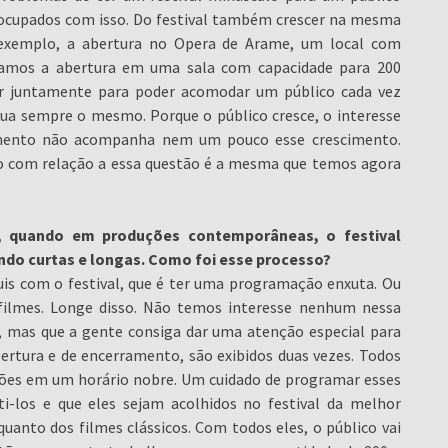
eocupados com isso. Do festival também crescer na mesma
r exemplo, a abertura no Opera de Arame, um local com
zíamos a abertura em uma sala com capacidade para 200
cer juntamente para poder acomodar um público cada vez
nua sempre o mesmo. Porque o público cresce, o interesse
rçamento não acompanha nem um pouco esse crescimento.
ano com relação a essa questão é a mesma que temos agora
, quando em produções contemporâneas, o festival
do curtas e longas. Como foi esse processo?
is com o festival, que é ter uma programação enxuta. Ou
0 filmes. Longe disso. Não temos interesse nenhum nessa
s, mas que a gente consiga dar uma atenção especial para
bertura e de encerramento, são exibidos duas vezes. Todos
sões em um horário nobre. Um cuidado de programar esses
i-los e que eles sejam acolhidos no festival da melhor
anto dos filmes clássicos. Com todos eles, o público vai