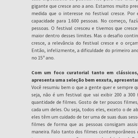
gigante que cresce ano a ano. Estamos muito pr
medida que o interesse no festival cresce. Po
capacidade para 1.600 pessoas. No começo, fa
pessoas. O festival cresceu e tivemos que cres
maior dentro desses limites. Mas o desafio conti
cresce, a relevância do festival cresce e o o
Então, infelizmente, a dificuldade do primeiro 
no 15º ano.
Com um foco curatorial tanto em clássicos
apresenta uma seleção bem enxuta, apresentan
Você resumiu bem o que a gente quer e sempre qu
seja, não é um festival que vai exibir 200 a 30
quantidade de filmes. Gosto de ter poucos filme
cada um deles. Ou seja, todos eles, exceto o de a
eles têm um cuidado de ter uma de suas duas ses
filmes de forma que as pessoas consigam assist
maneira. Falo tanto dos filmes contemporâneos qu