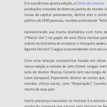
Em sua décima-quinta edição, o
Olhar de Cinema – 
produções oriundas de diversas partes do mundo. A 
locais da capital paranaense, dentre eles o not
público de 1500 pessoas, recebeu a estreia de “Yell
Apresentando sua trama dramática com tons de 
(“Marte Um”) no papel de uma física nuclear par
urânio na tentativa de erradicar o mosquito aedes 
Agente Secreto”) segue surpreendendo com seu ca
Com uma seleção competitiva focada em obras b
nessa edição a estreia de oito filmes longas met
solo do diretor Marcus Curvelo (em seu longa de e
Leon Sampaio). Experiente diretor de curtas qu
mordaz crítica social, com “Reparação”, Curvel
morte de seus pais.
Outra presença marcante no festival é a estreia
produção cearence que passou pelo festival de Be