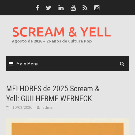
Skip
to
content
SCREAM & YELL
Agosto de 2026 – 26 anos de Cultura Pop
Main Menu
MELHORES de 2025 Scream &
Yell: GUILHERME WERNECK
10/02/2026
admin