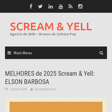
Skip
to
content
SCREAM & YELL
Agosto de 2026 – 26 anos de Cultura Pop
Main Menu
MELHORES de 2025 Scream & Yell:
ELSON BARBOSA
10/02/2026
Elson Barbosa