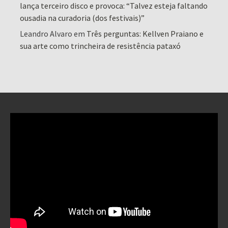
lança terceiro disco e provoca: “Talvez esteja faltando
ousadia na curadoria (dos festivais)”
Leandro Alvaro
em
Três perguntas: Kellven Praiano e
sua arte como trincheira de resistência pataxó