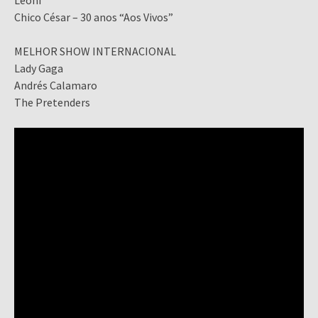
Leoni
Chico César – 30 anos “Aos Vivos”
MELHOR SHOW INTERNACIONAL
Lady Gaga
Andrés Calamaro
The Pretenders