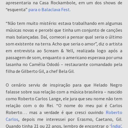
apresentaria na Casa Rockambole, em um dos shows de
“esquenta”
para o Balaclava Fest
.
“Não tem muito mistério: estava trabalhando em algumas
músicas novas e percebi que tinha um conjunto de canções
mais balançadas. Daí, comecei a pensar qual seria o último
som existente na terra. Acho que seria o amor”, diz o artista
em entrevista ao Scream & Yell, realizada logo após a
passagem de som, enquanto o americano esperava por uma
lasanha no Camélia Ododó – restaurante comandado pela
filha de Gilberto Gil, a chef Bela Gil.
O cenário serviu de inspiração para que Helado Negro
falasse sobre sua relação com a música brasileira – nascido
como Roberto Carlos Lange, ele jura que seu nome não tem
relação com o do Rei. “O nome do meu pai é Carlos
Roberto… mas a verdade é que cresci ouvindo
Roberto
Carlos
, depois me interessei por Erasmo, Caetano, Gil.
Quando tinha 21 ou 22 anos, lembro de encontrar o
‘Índia’,