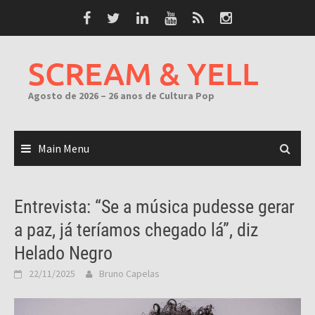
Skip
to
content
SCREAM & YELL
Agosto de 2026 – 26 anos de Cultura Pop
Main Menu
Entrevista: “Se a música pudesse gerar
a paz, já teríamos chegado lá”, diz
Helado Negro
22/11/2025
Bruno Capelas