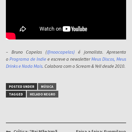
– Bruno Capelas (
@noacapelas)
é jornalista. Apresenta
o
Programa de Indie
e escreve a newsletter
Meus Discos, Meus
Drinks e Nada Mais
. Colabora com o Scream & Yell desde 2010.
POSTED UNDER
MÚSICA
TAGGED
HELADO NEGRO
Post
Crítica: “Pai Mãe Irmã
Faixa a faixa: Funmilayo