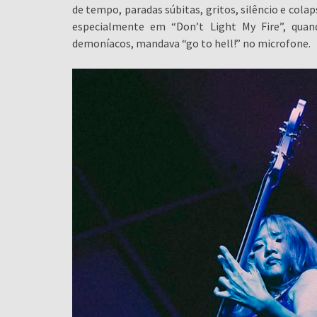
de tempo, paradas súbitas, gritos, silêncio e cola
especialmente em “Don’t Light My Fire”, quan
demoníacos, mandava “go to hell!” no microfone.