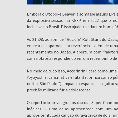
Embora o Otoboke Beaver já somasse alguns EPs e 
da explosiva sessão na KEXP em 2022 que o no
inclusive no Brasil. E isso ajudou a criar um bom pú
Às 21h08, ao som de “Rock ’n’ Roll Star”, do Oasis
entre a autoparódia e a reverência – além de uma
recentemente no Japão. A abertura com “Yakito
com a platéia respondendo em um redemoinho de mo
No meio de tudo isso, Accorinrin lidera como uma 
Yoyoyoshie, carismática e falante, brinca com o p
noitiii, São Paulo!”) enquanto espanca sua guitar
precisão militar e fúria adolescente.
O repertório privilegiou os discos “Super Champ
inéditas — uma delas apresentada com um avi
aproveitem!”. Cada canção durava cerca de dois mi