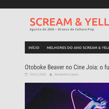
Skip
to
content
SCREAM & YEL
Agosto de 2026 – 26 anos de Cultura Pop
INÍCIO
MELHORES DO ANO SCREAM & YEL
Otoboke Beaver no Cine Joia: o fu
03/11/2025
Alexandre Lopes