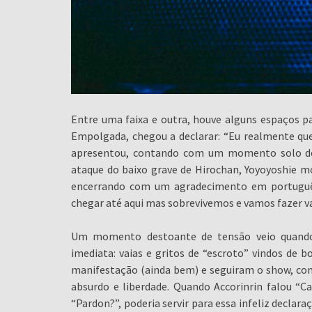
Entre uma faixa e outra, houve alguns espaços pa
Empolgada, chegou a declarar: “Eu realmente q
apresentou, contando com um momento solo de 
ataque do baixo grave de Hirochan, Yoyoyoshie mo
encerrando com um agradecimento em português
chegar até aqui mas sobrevivemos e vamos fazer va
Um momento destoante de tensão veio quando 
imediata: vaias e gritos de “escroto” vindos de 
manifestação (ainda bem) e seguiram o show, com
absurdo e liberdade. Quando Accorinrin falou “Ca
“Pardon?”, poderia servir para essa infeliz declar