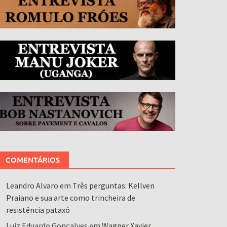
COMENTÁRIOS
Leandro Alvaro
em
Três perguntas: Kellven
Praiano e sua arte como trincheira de
resistência pataxó
Luiz Eduardo Gonçalves
em
Wagner Xavier