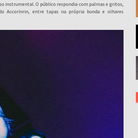
pso instrumental. O público respondia com palmas e gritos,
do Accorinrin, entre tapas na própria bunda e olhares