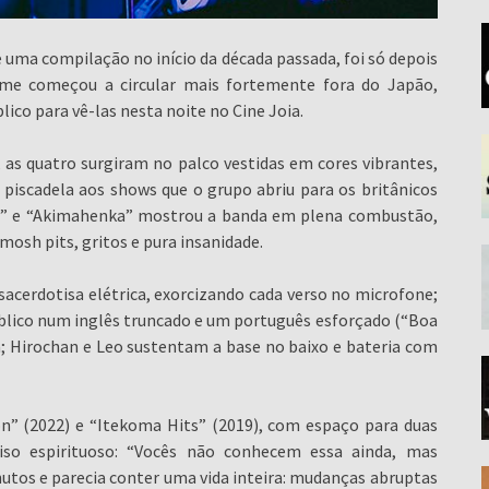
uma compilação no início da década passada, foi só depois
me começou a circular mais fortemente fora do Japão,
blico para vê-las nesta noite no Cine Joia.
, as quatro surgiram no palco vestidas em cores vibrantes,
 piscadela aos shows que o grupo abriu para os britânicos
ri” e “Akimahenka” mostrou a banda em plena combustão,
sh pits, gritos e pura insanidade.
sacerdotisa elétrica, exorcizando cada verso no microfone;
úblico num inglês truncado e um português esforçado (“Boa
ra; Hirochan e Leo sustentam a base no baixo e bateria com
on” (2022) e “Itekoma Hits” (2019), com espaço para duas
so espirituoso: “Vocês não conhecem essa ainda, mas
nutos e parecia conter uma vida inteira: mudanças abruptas