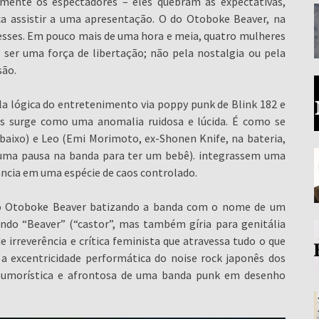
ente os espectadores – eles quebram as expectativas,
ca assistir a uma apresentação. O do Otoboke Beaver, na
 desses. Em pouco mais de uma hora e meia, quatro mulheres
ser uma força de libertação; não pela nostalgia ou pela
são.
a lógica do entretenimento via poppy punk de Blink 182 e
nês surge como uma anomalia ruidosa e lúcida. É como se
 (baixo) e Leo (Emi Morimoto, ex-Shonen Knife, na bateria,
u uma pausa na banda para ter um bebê). integrassem uma
ncia em uma espécie de caos controlado.
m o Otoboke Beaver batizando a banda com o nome de um
ndo “Beaver” (“castor”, mas também gíria para genitália
irreverência e crítica feminista que atravessa tudo o que
 a excentricidade performática do noise rock japonês dos
humorística e afrontosa de uma banda punk em desenho