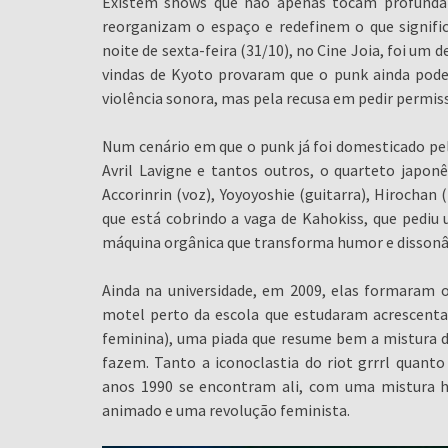
Existem shows que não apenas tocam profundam
reorganizam o espaço e redefinem o que signifi
noite de sexta-feira (31/10), no Cine Joia, foi um
vindas de Kyoto provaram que o punk ainda pode 
violência sonora, mas pela recusa em pedir permis
Num cenário em que o punk já foi domesticado pel
Avril Lavigne e tantos outros, o quarteto japo
Accorinrin (voz), Yoyoyoshie (guitarra), Hirochan
que está cobrindo a vaga de Kahokiss, que pedi
máquina orgânica que transforma humor e dissonâ
Ainda na universidade, em 2009, elas formara
motel perto da escola que estudaram acrescenta
feminina), uma piada que resume bem a mistura de 
fazem. Tanto a iconoclastia do riot grrrl quanto
anos 1990 se encontram ali, com uma mistura 
animado e uma revolução feminista.