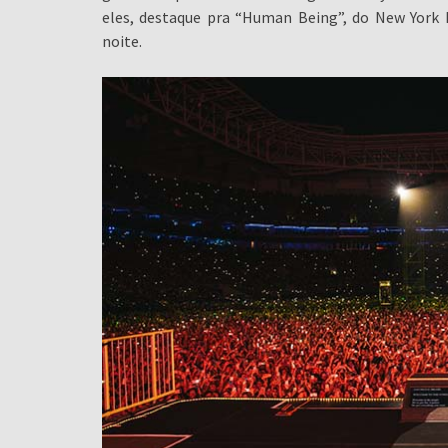
eles, destaque pra “Human Being”, do New York 
noite.