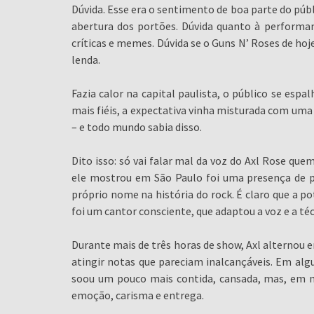
Dúvida. Esse era o sentimento de boa parte do públ
abertura dos portões. Dúvida quanto à performan
críticas e memes. Dúvida se o Guns N’ Roses de hoj
lenda.
Fazia calor na capital paulista, o público se espa
mais fiéis, a expectativa vinha misturada com uma 
– e todo mundo sabia disso.
Dito isso: só vai falar mal da voz do Axl Rose que
ele mostrou em São Paulo foi uma presença de 
próprio nome na história do rock. É claro que a pot
foi um cantor consciente, que adaptou a voz e a té
Durante mais de três horas de show, Axl alternou e
atingir notas que pareciam inalcançáveis. Em algu
soou um pouco mais contida, cansada, mas, em mu
emoção, carisma e entrega.