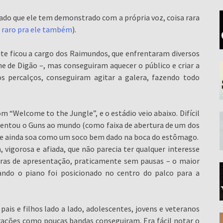
dado que ele tem demonstrado com a própria voz, coisa rara
 raro pra ele também
).
ite ficou a cargo dos Raimundos, que enfrentaram diversos
 de Digão –, mas conseguiram aquecer o público e criar a
dos percalços, conseguiram agitar a galera, fazendo todo
 “Welcome to the Jungle”, e o estádio veio abaixo. Difícil
sentou o Guns ao mundo (como faixa de abertura de um dos
 que ainda soa como um soco bem dado na boca do estômago.
a, vigorosa e afiada, que não parecia ter qualquer interesse
oras de apresentação, praticamente sem pausas – o maior
ando o piano foi posicionado no centro do palco para a
ais e filhos lado a lado, adolescentes, jovens e veteranos
rações como poucas bandas conseguiram. Era fácil notar o