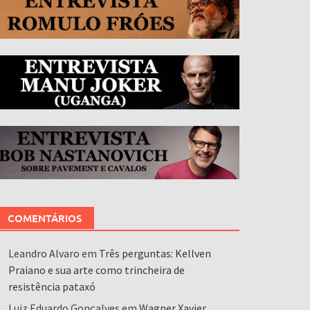
COMENTÁRIOS
Leandro Alvaro
em
Três perguntas: Kellven
Praiano e sua arte como trincheira de
resistência pataxó
Luiz Eduardo Gonçalves
em
Wagner Xavier