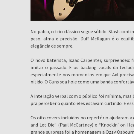
No palco, o trio clássico segue sólido. Slash cont
peso, alma e precisão. Duff McKagan é o equilí
elegância de sempre.
O novo baterista, Isaac Carpenter, surpreendeu: f
imitar o passado. E os backing vocals da teclad
especialmente nos momentos em que Axl precisa
nítido. O Guns soa hoje como uma banda confortáve
A interação verbal com o público foi mínima, mas b
pra perceber o quanto eles estavam curtindo. E ess
Os oito covers incluídos no repertório ajudaram a 
and Let Die” (Paul McCartney) e “Knockin’ on H
grande surpresa foi a homenagem a Ozzy Osbourne