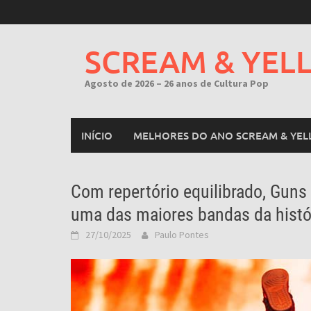
Skip
to
content
SCREAM & YEL
Agosto de 2026 – 26 anos de Cultura Pop
INÍCIO
MELHORES DO ANO SCREAM & YEL
Com repertório equilibrado, Guns
uma das maiores bandas da histó
27/10/2025
Paulo Pontes