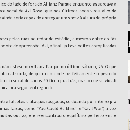
ico do lado de fora do Allianz Parque enquanto aguardava a
ce vocal de Axl Rose, que nos últimos anos virou alvo de
e ainda seria capaz de entregar um show à altura da própria
lhava pelas ruas ao redor do estádio, e mesmo entre os fãs
ponta de apreensão. Axl, afinal, já teve noites complicadas
m não esteve no Allianz Parque no último sábado, 25. O que
palco absurda, de quem entende perfeitamente o peso do
ência vocal dos anos 90 ficou pra trás, mas o que se viu ali
cnica pra seguir entregando.
ntre falsetes e ataques rasgados, se doando por inteiro pra
mas faixas, como “You Could Be Mine” e “Civil War”, a voz
itas outras, ele reencontrou o equilíbrio perfeito entre