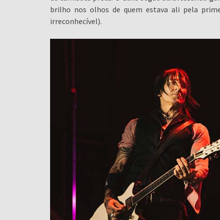
brilho nos olhos de quem estava ali pela pri
irreconhecível).