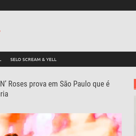
L
L
SELO SCREAM & YELL
 N’ Roses prova em São Paulo que é
ria