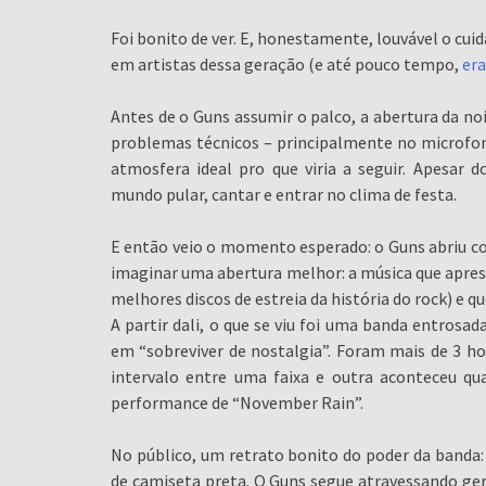
Foi bonito de ver. E, honestamente, louvável o cui
em artistas dessa geração (e até pouco tempo,
era
Antes de o Guns assumir o palco, a abertura da no
problemas técnicos – principalmente no microfone
atmosfera ideal pro que viria a seguir. Apesar 
mundo pular, cantar e entrar no clima de festa.
E então veio o momento esperado: o Guns abriu com
imaginar uma abertura melhor: a música que apre
melhores discos de estreia da história do rock) e
A partir dali, o que se viu foi uma banda entrosad
em “sobreviver de nostalgia”. Foram mais de 3 h
intervalo entre uma faixa e outra aconteceu qu
performance de “November Rain”.
No público, um retrato bonito do poder da banda: p
de camiseta preta. O Guns segue atravessando ge