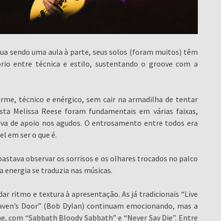
inua sendo uma aula à parte, seus solos (foram muitos) têm
brio entre técnica e estilo, sustentando o groove com a
irme, técnico e enérgico, sem cair na armadilha de tentar
ista Melissa Reese foram fundamentais em várias faixas,
va de apoio nos agudos. O entrosamento entre todos era
l em ser o que é.
astava observar os sorrisos e os olhares trocados no palco
a energia se traduzia nas músicas.
dar ritmo e textura à apresentação. As já tradicionais “Live
eaven’s Door” (Bob Dylan) continuam emocionando, mas a
, com “Sabbath Bloody Sabbath” e “Never Say Die”. Entre