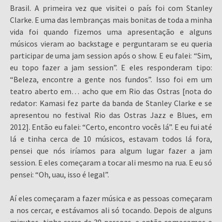
Brasil. A primeira vez que visitei o país foi com Stanley
Clarke. E uma das lembranças mais bonitas de toda a minha
vida foi quando fizemos uma apresentação e alguns
músicos vieram ao backstage e perguntaram se eu queria
participar de uma jam session após o show. E eu falei: “Sim,
eu topo fazer a jam session”. E eles responderam tipo:
“Beleza, encontre a gente nos fundos”. Isso foi em um
teatro aberto em… acho que em Rio das Ostras [nota do
redator: Kamasi fez parte da banda de Stanley Clarke e se
apresentou no festival Rio das Ostras Jazz e Blues, em
2012]. Então eu falei: “Certo, encontro vocês lá”. E eu fui até
lá e tinha cerca de 10 músicos, estavam todos lá fora,
pensei que nós iríamos para algum lugar fazer a jam
session. E eles começaram a tocar ali mesmo na rua. E eu só
pensei: “Oh, uau, isso é legal”.
Aí eles começaram a fazer música e as pessoas começaram
a nos cercar, e estávamos ali só tocando. Depois de alguns