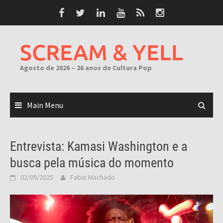
Skip
to
content
SCREAM & YELL
Agosto de 2026 – 26 anos de Cultura Pop
Main Menu
Entrevista: Kamasi Washington e a
busca pela música do momento
02/09/2025
Fabio Machado