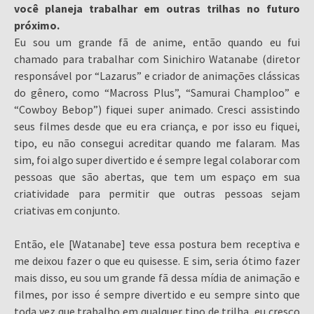
você planeja trabalhar em outras trilhas no futuro
próximo.
Eu sou um grande fã de anime, então quando eu fui
chamado para trabalhar com Sinichiro Watanabe (diretor
responsável por “Lazarus” e criador de animações clássicas
do gênero, como “Macross Plus”, “Samurai Champloo” e
“Cowboy Bebop”) fiquei super animado. Cresci assistindo
seus filmes desde que eu era criança, e por isso eu fiquei,
tipo, eu não consegui acreditar quando me falaram. Mas
sim, foi algo super divertido e é sempre legal colaborar com
pessoas que são abertas, que tem um espaço em sua
criatividade para permitir que outras pessoas sejam
criativas em conjunto.
Então, ele [Watanabe] teve essa postura bem receptiva e
me deixou fazer o que eu quisesse. E sim, seria ótimo fazer
mais disso, eu sou um grande fã dessa mídia de animação e
filmes, por isso é sempre divertido e eu sempre sinto que
toda vez que trabalho em qualquer tipo de trilha, eu cresço