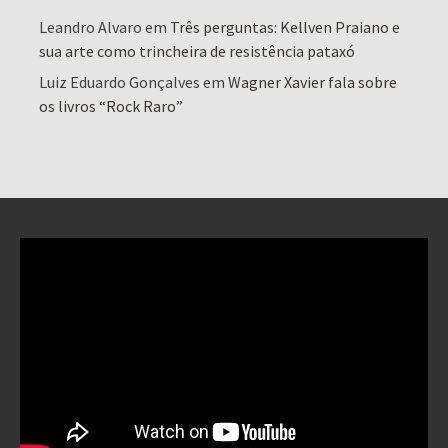
Leandro Alvaro
em
Três perguntas: Kellven Praiano e
sua arte como trincheira de resistência pataxó
Luiz Eduardo Gonçalves
em
Wagner Xavier fala sobre
os livros “Rock Raro”