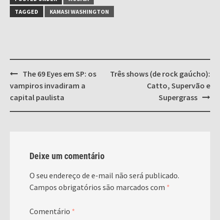
TAGGED
KAMASI WASHINGTON
Post
The 69 Eyes em SP: os
Três shows (de rock gaúcho):
navigation
vampiros invadiram a
Catto, Supervão e
capital paulista
Supergrass
Deixe um comentário
O seu endereço de e-mail não será publicado.
Campos obrigatórios são marcados com
*
Comentário
*