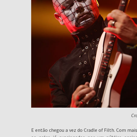
Cra
E então chegou a vez do Cradle of Filth. Com mai