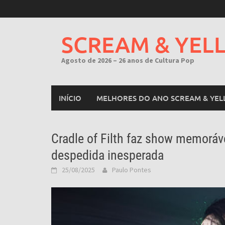
Skip
to
content
SCREAM & YEL
Agosto de 2026 – 26 anos de Cultura Pop
INÍCIO
MELHORES DO ANO SCREAM & YEL
Cradle of Filth faz show memoráv
despedida inesperada
25/08/2025
Paulo Pontes