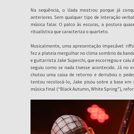
Na sequência, o Uada mostrou porque já conqu
anteriores. Sem qualquer tipo de interação verba
música falar. O palco às escuras, a postura qua
ritualística que caracteriza o quarteto.
Musicalmente, uma apresentação impecável: riffs
fez a plateia mergulhar no clima sombrio da banda
e guitarrista Jake Superchi, que escorregou e cai
seguiu como se nada tivesse acontecido. Já no e
chutou uma caixa de retorno e derrubou o pede
tentou recolocá-lo, Jake pisou sobre a base em 
música final (“Black Autumn, White Spring”), reforç