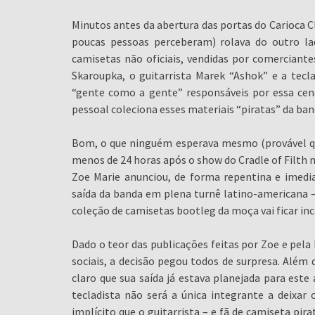
Minutos antes da abertura das portas do Carioca Cl
poucas pessoas perceberam) rolava do outro la
camisetas não oficiais, vendidas por comerciante
Skaroupka, o guitarrista Marek “Ashok” e a tecl
“gente como a gente” responsáveis por essa cen
pessoal coleciona esses materiais “piratas” da ban
Bom, o que ninguém esperava mesmo (provável qu
menos de 24 horas após o show do Cradle of Filth n
Zoe Marie anunciou, de forma repentina e imedi
saída da banda em plena turnê latino-americana –
coleção de camisetas bootleg da moça vai ficar in
Dado o teor das publicações feitas por Zoe e pela 
sociais, a decisão pegou todos de surpresa. Além
claro que sua saída já estava planejada para est
tecladista não será a única integrante a deixar
implícito que o guitarrista – e fã de camiseta pir