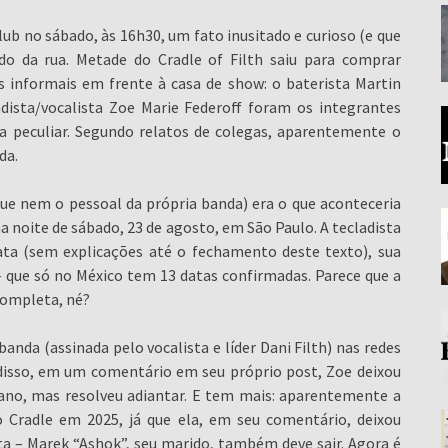
ub no sábado, às 16h30, um fato inusitado e curioso (e que
do da rua. Metade do Cradle of Filth saiu para comprar
s informais em frente à casa de show: o baterista Martin
adista/vocalista Zoe Marie Federoff foram os integrantes
a peculiar. Segundo relatos de colegas, aparentemente o
da.
e nem o pessoal da própria banda) era o que aconteceria
a noite de sábado, 23 de agosto, em São Paulo. A tecladista
ata (sem explicações até o fechamento deste texto), sua
 que só no México tem 13 datas confirmadas. Parece que a
completa, né?
banda (assinada pelo vocalista e líder Dani Filth) nas redes
 disso, em um comentário em seu próprio post, Zoe deixou
e ano, mas resolveu adiantar. E tem mais: aparentemente a
 o Cradle em 2025, já que ela, em seu comentário, deixou
ata – Marek “Ashok”, seu marido, também deve sair. Agora é