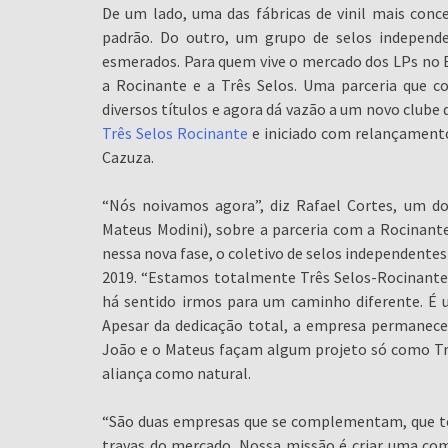
De um lado, uma das fábricas de vinil mais conc
padrão. Do outro, um grupo de selos independe
esmerados. Para quem vive o mercado dos LPs no B
a Rocinante e a Três Selos. Uma parceria que 
diversos títulos e agora dá vazão a um novo clube
Três Selos Rocinante
e iniciado com relançamentos
Cazuza.
“Nós noivamos agora”, diz Rafael Cortes, um d
Mateus Modini), sobre a parceria com a Rocinan
nessa nova fase, o coletivo de selos independentes
2019. “Estamos totalmente Três Selos-Rocinante,
há sentido irmos para um caminho diferente. É u
Apesar da dedicação total, a empresa permanece
João e o Mateus façam algum projeto só como Três
aliança como natural.
“São duas empresas que se complementam, que tê
travas do mercado. Nossa missão é criar uma com