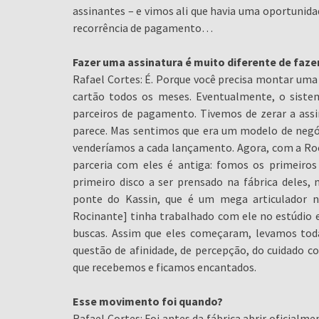
assinantes – e vimos ali que havia uma oportuni
recorrência de pagamento…
Fazer uma assinatura é muito diferente de faz
Rafael Cortes: É. Porque você precisa montar uma
cartão todos os meses. Eventualmente, o sist
parceiros de pagamento. Tivemos de zerar a assi
parece. Mas sentimos que era um modelo de negóc
venderíamos a cada lançamento. Agora, com a Roc
parceria com eles é antiga: fomos os primeiros
primeiro disco a ser prensado na fábrica deles,
ponte do Kassin, que é um mega articulador 
Rocinante] tinha trabalhado com ele no estúdio e 
buscas. Assim que eles começaram, levamos tod
questão de afinidade, de percepção, do cuidado c
que recebemos e ficamos encantados.
Esse movimento foi quando?
Rafael Cortes: Foi antes da fábrica abrir oficial