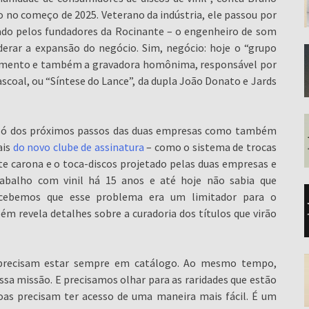
o no começo de 2025. Veterano da indústria, ele passou por
ado pelos fundadores da Rocinante – o engenheiro de som
derar a expansão do negócio. Sim, negócio: hoje o “grupo
nciamento e também a gravadora homônima, responsável por
scoal, ou “Síntese do Lance”, da dupla João Donato e Jards
ão só dos próximos passos das duas empresas como também
ais
do novo clube de assinatura
– como o sistema de trocas
te carona e o toca-discos projetado pelas duas empresas e
rabalho com vinil há 15 anos e até hoje não sabia que
rcebemos que esse problema era um limitador para o
m revela detalhes sobre a curadoria dos títulos que virão
s precisam estar sempre em catálogo. Ao mesmo tempo,
 missão. E precisamos olhar para as raridades que estão
soas precisam ter acesso de uma maneira mais fácil. É um