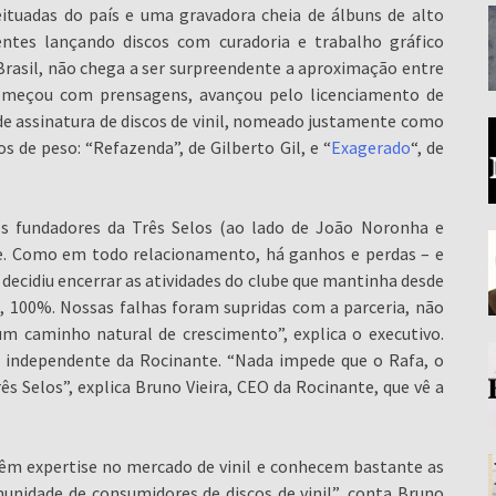
eituadas do país e uma gravadora cheia de álbuns de alto
ntes lançando discos com curadoria e trabalho gráfico
rasil, não chega a ser surpreendente a aproximação entre
começou com prensagens, avançou pelo licenciamento de
 de assinatura de discos de vinil, nomeado justamente como
 de peso: “Refazenda”, de Gilberto Gil, e “
Exagerado
“, de
os fundadores da Três Selos (ao lado de João Noronha e
te. Como em todo relacionamento, há ganhos e perdas – e
 decidiu encerrar as atividades do clube que mantinha desde
 100%. Nossas falhas foram supridas com a parceria, não
m caminho natural de crescimento”, explica o executivo.
 independente da Rocinante. “Nada impede que o Rafa, o
 Selos”, explica Bruno Vieira, CEO da Rocinante, que vê a
m expertise no mercado de vinil e conhecem bastante as
unidade de consumidores de discos de vinil”, conta Bruno