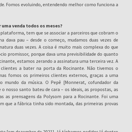
dade. Fomos evoluindo, entendendo melhor como funciona a
er uma venda todos os meses?
 plataforma, tem que se associar a parceiros que cobram o
ema dava pau – desde o começo, mudamos duas vezes de
natura duas vezes. A coisa é muito mais complexa do que
io promissor, porque dava uma previsibilidade do quanto
inante, estamos zerando a assinatura uma terceira vez. A
 clientes a bater na porta da Rocinante. Não tivemos o
 mas fomos os primeiros clientes externos, graças a uma
no mundo da música. O Pepê [Monnerat, cofundador da
o nosso santo bateu de cara – os ideais, as propostas, as
as as prensagens da Polysom para a Rocinante. Foi uma
om que a fábrica tinha sido montada, das primeiras provas
mente [em dezembro de 2021]. Já tínhamos pedidos lá dentro