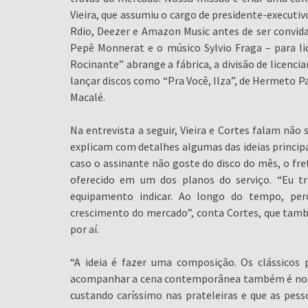
Vieira, que assumiu o cargo de presidente-executiv
Rdio, Deezer e Amazon Music antes de ser convid
Pepê Monnerat e o músico Sylvio Fraga – para li
Rocinante” abrange a fábrica, a divisão de lice
lançar discos como “Pra Você, Ilza”, de Hermeto Pa
Macalé.
Na entrevista a seguir, Vieira e Cortes falam n
explicam com detalhes algumas das ideias princip
caso o assinante não goste do disco do mês, o fre
oferecido em um dos planos do serviço. “Eu t
equipamento indicar. Ao longo do tempo, pe
crescimento do mercado”, conta Cortes, que també
por aí.
“A ideia é fazer uma composição. Os clássico
acompanhar a cena contemporânea também é nossa
custando caríssimo nas prateleiras e que as pes