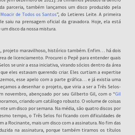
 da parceria, também lançamos um disco produzido pela
“
Moacir de Todos os Santos
”, do Letieres Leite. A primeira
e saiu na prensagem oficial da gravadora. Hoje, ela está
um disco da nossa mistura.
do, projeto maravilhoso, histórico também. Enfim… há dois
rea de licenciamento. Procurei o Pepê para entender quais
los se unir a essa iniciativa, virando sócios dentro da área
que eles estavam querendo criar. Eles curtiam a expertise
zemos, esse apelo com a parte gráfica… e já existia uma
çamos a desenhar o projeto, que viria a ser a Três Selos-
 em novembro, abençoado por seu Gilberto Gil, com o “
Gil
amoramos, criando um catálogo robusto. O volume de coisas
nte um disco por semana. Na média, são quatro discos por
mesmo tempo, o Três Selos foi ficando com dificuldades de
 a Rocinante, mais um disco com a assinatura. No fim das
eduzida na assinatura, porque também tiramos os títulos