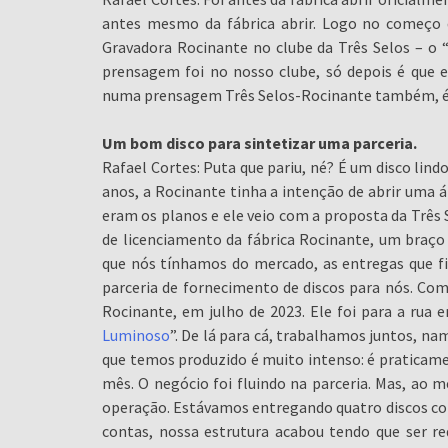
antes mesmo da fábrica abrir. Logo no começo
Gravadora Rocinante no clube da Três Selos – o 
prensagem foi no nosso clube, só depois é que el
numa prensagem Três Selos-Rocinante também, é 
Um bom disco para sintetizar uma parceria.
Rafael Cortes: Puta que pariu, né? É um disco lin
anos, a Rocinante tinha a intenção de abrir uma á
eram os planos e ele veio com a proposta da Três Se
de licenciamento da fábrica Rocinante, um braço 
que nós tínhamos do mercado, as entregas que fi
parceria de fornecimento de discos para nós. Come
Rocinante, em julho de 2023. Ele foi para a rua
Luminoso
”. De lá para cá, trabalhamos juntos, n
que temos produzido é muito intenso: é praticame
mês. O negócio foi fluindo na parceria. Mas, ao 
operação. Estávamos entregando quatro discos com
contas, nossa estrutura acabou tendo que ser r