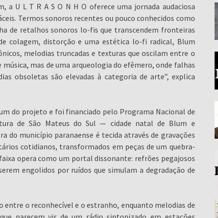
m, a U L T R A S O N H O oferece uma jornada audaciosa
fáceis. Termos sonoros recentes ou pouco conhecidos como
a de retalhos sonoros lo-fis que transcendem fronteiras
de colagem, distorção e uma estética lo-fi radical, Blum
ônicos, melodias truncadas e texturas que oscilam entre o
de música, mas de uma arqueologia do efêmero, onde falhas
ias obsoletas são elevadas à categoria de arte”, explica
um do projeto e foi financiado pelo Programa Nacional de
eitura de São Mateus do Sul — cidade natal de Blum e
ora do município paranaense é tecida através de gravações
ntários cotidianos, transformados em peças de um quebra-
 faixa opera como um portal dissonante: refrões pegajosos
serem engolidos por ruídos que simulam a degradação de
o entre o reconhecível e o estranho, enquanto melodias de
s que parecem vir de um rádio sintonizado em estações