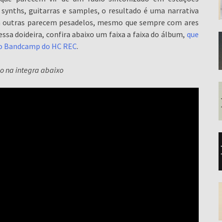
 synths, guitarras e samples, o resultado é uma narrativa
em outras parecem pesadelos, mesmo que sempre com ares
ssa doideira, confira abaixo um faixa a faixa do álbum,
que
o Bandcamp do HC REC
.
co na integra abaixo