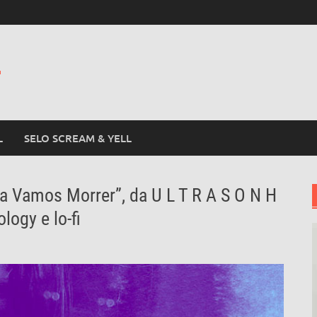
L
L
SELO SCREAM & YELL
a Vamos Morrer”, da U L T R A S O N H
logy e lo-fi