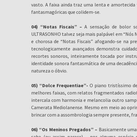
vasto. A faixa ainda traz uma lenta e amortecida 
fantasmagóricas que colidem-se.
04) “Notas Fiscais” –
A sensação de bolor s
ULTRASONHO talvez seja mais palpável em “Nós Nu
e chorosa de “Notas Fiscais” afogando-se na pr
tecnologicamente avançados demonstra cuidado
recortes sonoros, inteiramente tocada por instr
identidade sonora fantasmática de uma decadênci
natureza o óbvio.
05) “Dolce Frequentiae”-
O piano tristíssimo d
melhores faixas, com relatos fragmentados radiof
intercala com harmonia e melancolia outro sam
Camerata Mediolanense. Mesmo em meio ao oprim
brincar com a assombrologia sempre presente, fra
06) “Os Meninos Pregados” –
Basicamente uma a
sabe (ou assim parece) – por alguma espécie 