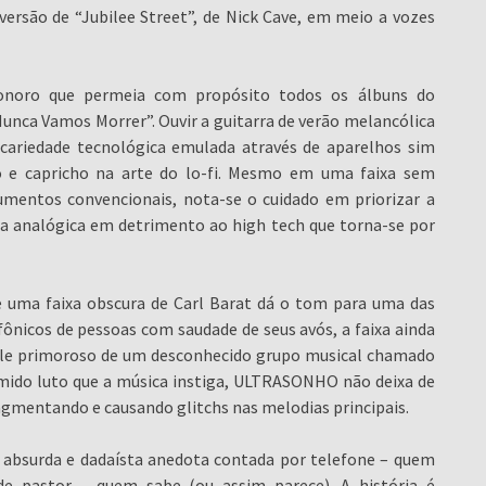
versão de “Jubilee Street”, de Nick Cave, em meio a vozes
onoro que permeia com propósito todos os álbuns do
nca Vamos Morrer”. Ouvir a guitarra de verão melancólica
ecariedade tecnológica emulada através de aparelhos sim
 e capricho na arte do lo-fi. Mesmo em uma faixa sem
umentos convencionais, nota-se o cuidado em priorizar a
a analógica em detrimento ao high tech que torna-se por
e uma faixa obscura de Carl Barat dá o tom para uma das
ônicos de pessoas com saudade de seus avós, a faixa ainda
ple primoroso de um desconhecido grupo musical chamado
ido luto que a música instiga, ULTRASONHO não deixa de
gmentando e causando glitchs nas melodias principais.
bsurda e dadaísta anedota contada por telefone – quem
de pastor – quem sabe (ou assim parece). A história é