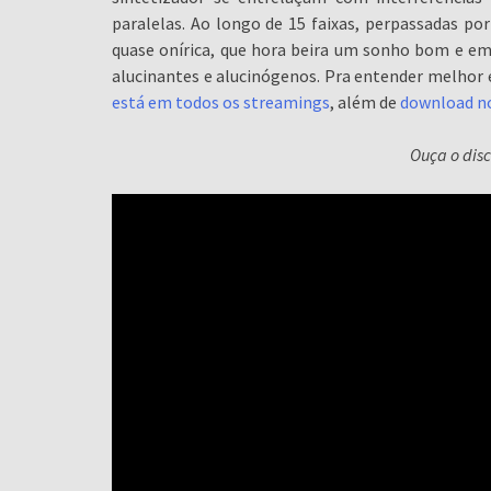
paralelas. Ao longo de 15 faixas, perpassadas por
quase onírica, que hora beira um sonho bom e 
alucinantes e alucinógenos. Pra entender melhor e
está em todos os streamings
, além de
download n
Ouça o dis