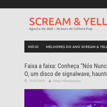
Skip
to
content
SCREAM & YEL
Agosto de 2026 – 26 anos de Cultura Pop
INÍCIO
MELHORES DO ANO SCREAM & YEL
Faixa a faixa: Conheça “Nós Nunc
O, um disco de signalwave, haunto
15/07/2025
Diego Albuquerque