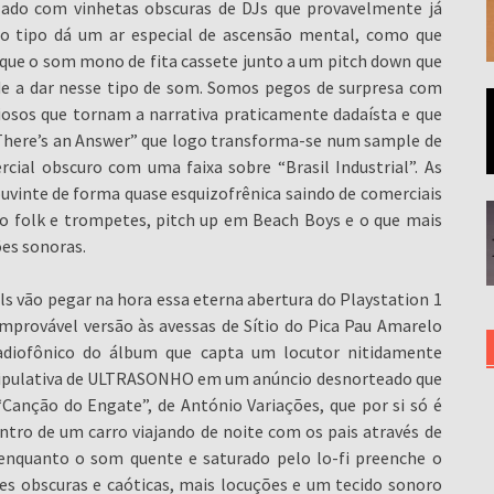
alado com vinhetas obscuras de DJs que provavelmente já
do tipo dá um ar especial de ascensão mental, como que
 que o som mono de fita cassete junto a um pitch down que
de a dar nesse tipo de som. Somos pegos de surpresa com
osos que tornam a narrativa praticamente dadaísta e que
here’s an Answer” que logo transforma-se num sample de
ial obscuro com uma faixa sobre “Brasil Industrial”. As
uvinte de forma quase esquizofrênica saindo de comerciais
o folk e trompetes, pitch up em Beach Boys e o que mais
ões sonoras.
s vão pegar na hora essa eterna abertura do Playstation 1
provável versão às avessas de Sítio do Pica Pau Amarelo
adiofônico do álbum que capta um locutor nitidamente
nipulativa de ULTRASONHO em um anúncio desnorteado que
Canção do Engate”, de António Variações, que por si só é
ntro de um carro viajando de noite com os pais através de
enquanto o som quente e saturado pelo lo-fi preenche o
s obscuras e caóticas, mais locuções e um tecido sonoro