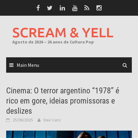
Skip
to
content
SCREAM & YELL
Agosto de 2026 – 26 anos de Cultura Pop
Main Menu
Cinema: O terror argentino “1978” é
rico em gore, ideias promissoras e
deslizes
25/06/2025
Davi Caro