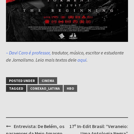
– Davi Caro é professor,
tradutor, músico, escritor e estudante
de Jornalismo. Leia mais textos dele
aqui
.
POSTED UNDER
CINEMA
TAGGED
CONEXAO_LATINA
HBO
Post
Entrevista: De Belém, os
17º In-Edit Brasil: “Veraneio:
navigation
paraenses da Meio Amargo
Uma Antologia Negra”