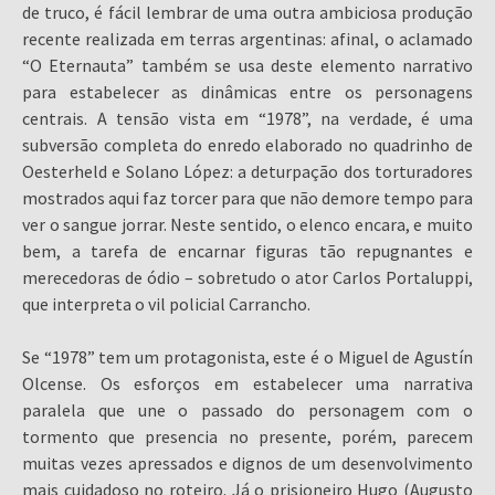
de truco, é fácil lembrar de uma outra ambiciosa produção
recente realizada em terras argentinas: afinal, o aclamado
“O Eternauta” também se usa deste elemento narrativo
para estabelecer as dinâmicas entre os personagens
centrais. A tensão vista em “1978”, na verdade, é uma
subversão completa do enredo elaborado no quadrinho de
Oesterheld e Solano López: a deturpação dos torturadores
mostrados aqui faz torcer para que não demore tempo para
ver o sangue jorrar. Neste sentido, o elenco encara, e muito
bem, a tarefa de encarnar figuras tão repugnantes e
merecedoras de ódio – sobretudo o ator Carlos Portaluppi,
que interpreta o vil policial Carrancho.
Se “1978” tem um protagonista, este é o Miguel de Agustín
Olcense. Os esforços em estabelecer uma narrativa
paralela que une o passado do personagem com o
tormento que presencia no presente, porém, parecem
muitas vezes apressados e dignos de um desenvolvimento
mais cuidadoso no roteiro. Já o prisioneiro Hugo (Augusto