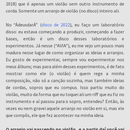
2018) que é apenas um violão sem outro instrumento de
corda. Somente um arranjo de violão (no disco) inteiro ali.
No “ÀdeusdarÁ” (
disco de 2022
), eu faço um laboratório
disso: eu estava começando a produzir, começando a fazer
bases, então é um disco desses laboratórios e
experimentos. Já nesse (“AVIA”), eu me vejo um pouco mais
madura nesse lugar de como organizar as ideias e arranjos.
Eu gosto de experimentar, sempre vou experimentar nos
meus álbuns; mas para além desses experimentos, é de fato
mostrar como ele (o violão) é quem rege a minha
composição, não só a canção sozinha, mas também ideias
de cordas, sopros que eu compus. Isso partiu muito do
violão, muito da forma que eu toquei ali um riff que eu fiz no
instrumento e aí passou para o sopro, entendeu? Então, às
vezes eu nem gravei aquele arranjo no violão em si, mas ele
que compôs, ele que fez acontecer na minha ideia.
O arranjo vai nascendo no violão, e a partir daí você vai