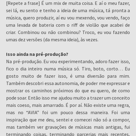
[Repete a frase] É um mix de muita coisa. E aí o meu fazer,
sei lá, eu sento e tenho a ideia de uma música, tá pronta a
música, quero produzir, aí eu vou mexendo, vou vendo, faço
uma levada de bateria com o riff de violão que acabei de
criar. Combinou ou não combinou? Troco, eu vou fazendo
umas dez versões (da mesma ideia), às vezes.
Isso ainda na pré-produção?
Na pré-produção. Eu vou experimentando, adoro fazer isso,
fico o dia inteiro numa música só. Tiro, boto, corto… Eu
gosto muito de fazer isso, é uma diversão para mim.
Também descobri essa autonomia, de poder me expressar e
mostrar os caminhos próximos do que eu quero, de como
pode soar. Então isso me ajudou muito a trazer um conceito
mais coeso, mais amarrado. É por aí. Não existe uma regra,
mas no “AVIA” foi um pouco dessa maneira. Foi uma
inspiração que me deu, sentei e comecei não só a compor,
mas também ver gravações de músicas mais antigas, fui
terminando coisas, terminando parcerias mais recentes,