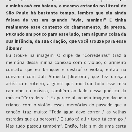
a minha avó era baiana, e mesmo estando no litoral de
São Paulo há bastante tempo, lembro que ela ainda
falava de vez em quando “Avia, menino!” E tinha
realmente esse contexto do chamamento, da pressa.
Puxando um pouco para esse lado, tem alguma coisa da
sua infância, da sua criação, que você trouxe para esse
álbum?
Eu trouxe na imagem. O clipe de “Corredeiras” traz a
memória dessa minha conexão com o violão, o primeiro
contato que eu brinquei e destruí o violão, então na
conversa com Juh Almeida [diretora], que fez direção
artística e roteiro, a gente quis mostrar todo esse meu
caminho na música, também ao lado dessa poética da
música “Corredeiras”. E aparece ali aquela imagem daquela
criança com o violão, essas memórias do passado que a
canção traz muito: “Toda água deve correr / as velhas
estradas que eu percorri / E tudo tá ali / tudo tá comigo /
Mas tudo passou também”. Então, fala sim de uma certa