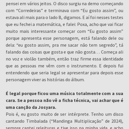
pensei em vários jeitos. O disco surgiu na demo começando
com “Corredeiras” e terminava com “Eu gosto assim”, ou
estava ali mais para o lado B, digamos. E aí foi nesses testes
que eu fechei a matemática, e falei: Poxa, acho que vai ficar
muito mais interessante começar com “Eu gosto assim”
porque apresenta esse personagem, está falando dele ou
dela: “eu gosto assim, pra me sacar não tem segredo”, tá
falando das coisas que gosta e que não gosta… Começa ali
no voz e violão também, então traz firme essa identidade
que as pessoas me vêm com o instrumento. E depois fui
entendendo que seria legal se apresentar para depois esse
personagem viver as histórias do álbum.
É legal porque ficou uma música totalmente com a sua
cara. Se a pessoa não vê a ficha técnica, vai achar que é
uma canção da Josyara.
Pois é, eu gosto muito de ser intérprete. Tenho um disco
cantando Timbalada (“Mandinga Multiplicação” de 2024),
sempre cantei releituras e tive isso na minha vida, e acho