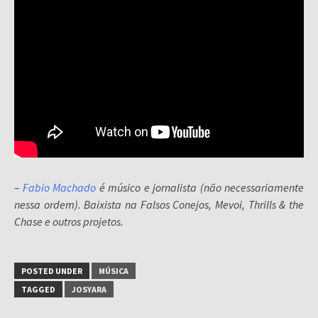
–
Fabio Machado
é músico e jornalista (não necessariamente
nessa ordem). Baixista na Falsos Conejos, Mevoi, Thrills & the
Chase e outros projetos.
POSTED UNDER
MÚSICA
TAGGED
JOSYARA