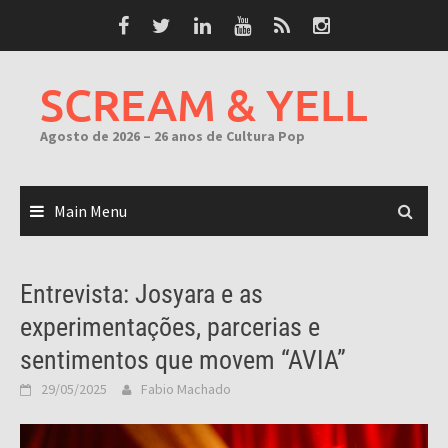
Skip
to
content
SCREAM & YELL
Agosto de 2026 – 26 anos de Cultura Pop
Main Menu
Entrevista: Josyara e as
experimentações, parcerias e
sentimentos que movem “AVIA”
29/05/2025
Fabio Machado