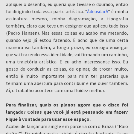
apliquei o desenho, eu queria que tivesse o dourado, então
fui dirigindo toda essa parte artística. “
ÀdeusdarÁ
” é minha
assinatura mesmo, minha diagramação, a tipografia
também, claro que teve um designer que aplicou tudo isso
(Pedro Hansen). Mas essas coisas eu acabo me metendo,
quando vejo já estou fazendo. E acho que de uma certa
maneira vai também, a longo prazo, eu consigo enxergar
que vai trazendo essa identidade, vai firmando um caminho,
uma trajetória artística. E eu acho interessante isso. Eu
gosto de conduzir as coisas, de opinar, de trocar muito,
então é muito importante para mim ter parcerias que
tenham uma abertura para contribuir e me ouvir também.
Aí, o trabalho acontece com uma fluidez melhor.
Para finalizar, quais os planos agora que o disco foi
lançado? Coisas que você já está pensando em fazer?
Fique à vontade para usar esse espaço.
Acabei de lançar um single em parceria com o Braza (“Raio
de Sol”). Da minha parte, a ideia é circular bastante, fazer