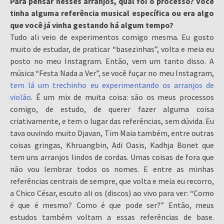
Para pensar nesses arranjos, qual foi o processo? Você
tinha alguma referência musical específica ou era algo
que você já vinha gestando há algum tempo?
Tudo ali veio de experimentos comigo mesma. Eu gosto
muito de estudar, de praticar “basezinhas”, volta e meia eu
posto no meu Instagram. Então, vem um tanto disso. A
música “Festa Nada a Ver”, se você fuçar no meu Instagram,
tem lá um trechinho eu experimentando os arranjos de
violão
. É um mix de muita coisa: são os meus processos
comigo, de estudo, de querer fazer alguma coisa
criativamente, e tem o lugar das referências, sem dúvida. Eu
tava ouvindo muito Djavan, Tim Maia também, entre outras
coisas gringas, Khruangbin, Adi Oasis, Kadhja Bonet que
tem uns arranjos lindos de cordas. Umas coisas de fora que
não vou lembrar todos os nomes. E entre as minhas
referências centrais de sempre, que volta e meia eu recorro,
a Chico César, escuto ali os (discos) ao vivo para ver: “Como
é que é mesmo? Como é que pode ser?” Então, meus
estudos também voltam a essas referências de base.