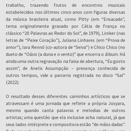
trabalho, trazendo frutos de encontros musicais
estabelecidos nos últimos cinco anos com figuras diversas
da música brasileira atual, como Pitty (em “Ensacado”,
tema originalmente gravado por Cátia de França no
clássico “20 Palavras ao Redor do Sol”, de 1979), Liniker (nas
letras de “Peixe Coração”), Juliana Linhares (em “Prova de
amor”), Iara Rennó (co-autora de “Seiva”) e Chico Chico (no
dueto de “Oásis (a duna e o vento)” que encerra o álbum. Há
ainda uma outra regravação na faixa de abertura, “Eu gosto
assim”, de Anelis Assumpção – presença conhecida de
outros tempos, vide a parceria registrada no disco “Sal”
(2022).
O resultado desses diferentes caminhos artísticos que se
atravessam é uma jornada que reflete a própria Josyara,
mesmo quando canta palavras e melodias de outros
artistas; uma questão que ela inclusive acha natural, já que
seus lados intérprete e compositora estão “de mãos dadas”.