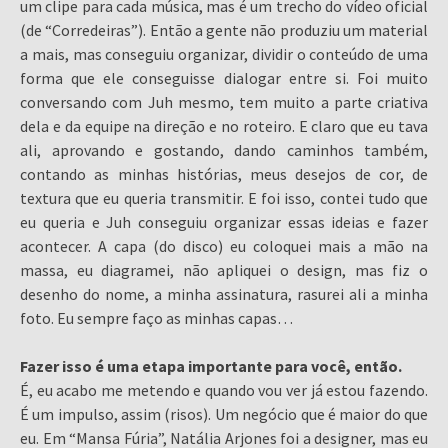
um clipe para cada música, mas é um trecho do vídeo oficial
(de “Corredeiras”). Então a gente não produziu um material
a mais, mas conseguiu organizar, dividir o conteúdo de uma
forma que ele conseguisse dialogar entre si. Foi muito
conversando com Juh mesmo, tem muito a parte criativa
dela e da equipe na direção e no roteiro. E claro que eu tava
ali, aprovando e gostando, dando caminhos também,
contando as minhas histórias, meus desejos de cor, de
textura que eu queria transmitir. E foi isso, contei tudo que
eu queria e Juh conseguiu organizar essas ideias e fazer
acontecer. A capa (do disco) eu coloquei mais a mão na
massa, eu diagramei, não apliquei o design, mas fiz o
desenho do nome, a minha assinatura, rasurei ali a minha
foto. Eu sempre faço as minhas capas…
Fazer isso é uma etapa importante para você, então.
É, eu acabo me metendo e quando vou ver já estou fazendo.
É um impulso, assim (risos). Um negócio que é maior do que
eu. Em “Mansa Fúria”, Natália Arjones foi a designer, mas eu