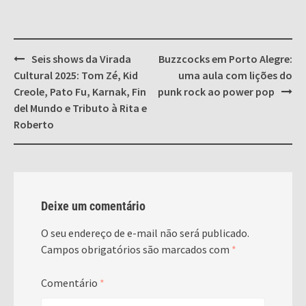
Post
Seis shows da Virada
Buzzcocks em Porto Alegre:
navigation
Cultural 2025: Tom Zé, Kid
uma aula com lições do
Creole, Pato Fu, Karnak, Fin
punk rock ao power pop
del Mundo e Tributo à Rita e
Roberto
Deixe um comentário
O seu endereço de e-mail não será publicado.
Campos obrigatórios são marcados com
*
Comentário
*