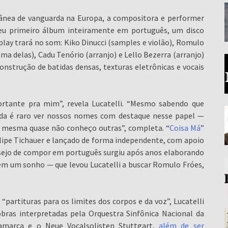
ânea de vanguarda na Europa, a compositora e performer
seu primeiro álbum inteiramente em português, um disco
play trará no som: Kiko Dinucci (samples e violão), Romulo
uma delas), Cadu Tenório (arranjo) e Lello Bezerra (arranjo)
onstrução de batidas densas, texturas eletrônicas e vocais
ortante pra mim”, revela Lucatelli. “Mesmo sabendo que
inda é raro ver nossos nomes com destaque nesse papel —
Eu mesma quase não conheço outras”, completa. “
Coisa Má
”
lipe Tichauer e lançado de forma independente, com apoio
esejo de compor em português surgiu após anos elaborando
 em um sonho — que levou Lucatelli a buscar Romulo Fróes,
artituras para os limites dos corpos e da voz”, Lucatelli
ras interpretadas pela Orquestra Sinfônica Nacional da
amarca e o Neue Vocalsolisten Stuttgart,
além de ser