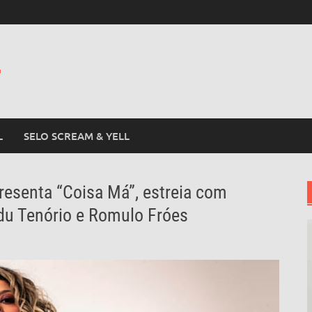
L
L
SELO SCREAM & YELL
apresenta “Coisa Má”, estreia com
du Tenório e Romulo Fróes