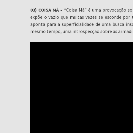
03) COISA MÁ –
“Coisa Má” é uma provocação sobr
expõe o vazio que muitas vezes se esconde por t
aponta para a superficialidade de uma busca insa
mesmo tempo, uma introspecção sobre as armadil