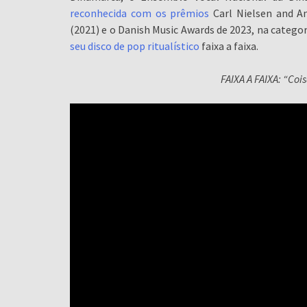
reconhecida com os prêmios
Carl Nielsen and An
(2021) e o Danish Music Awards de 2023, na categor
seu disco de pop ritualístico
faixa a faixa.
FAIXA A FAIXA: “Coi