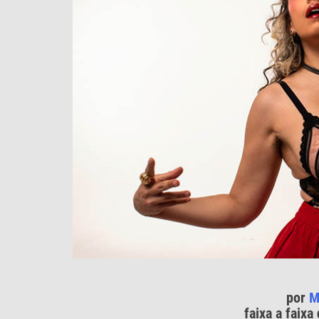
por
M
faixa a faixa