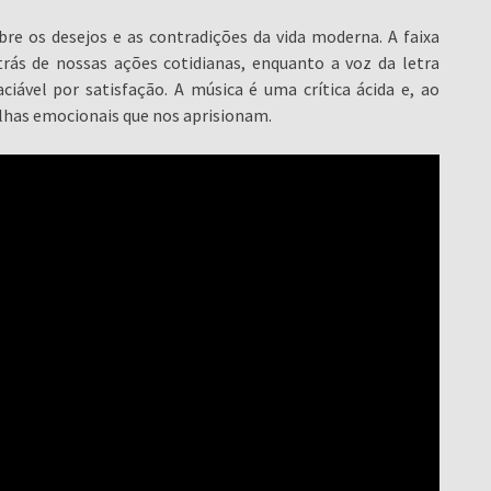
e os desejos e as contradições da vida moderna. A faixa
rás de nossas ações cotidianas, enquanto a voz da letra
ciável por satisfação. A música é uma crítica ácida e, ao
has emocionais que nos aprisionam.