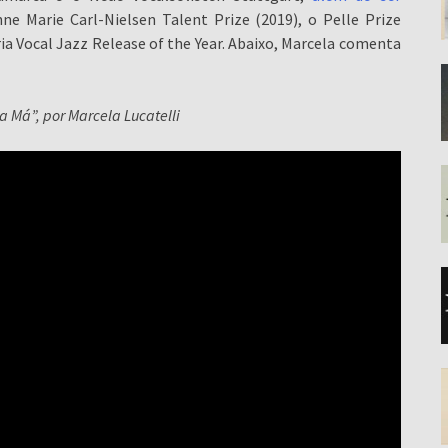
ne Marie Carl-Nielsen Talent Prize (2019), o Pelle Prize
ia Vocal Jazz Release of the Year. Abaixo, Marcela comenta
sa Má”, por Marcela Lucatelli