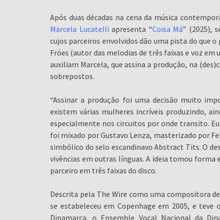
Após duas décadas na cena da música contempor
Marcela Lucatelli
apresenta “
Coisa Má
” (2025), 
cujos parceiros envolvidos dão uma pista do que o 
Fróes (autor das melodias de três faixas e voz em 
auxiliam Marcela, que assina a produção, na (des)c
sobrepostos.
“Assinar a produção foi uma decisão muito imp
existem várias mulheres incríveis produzindo, a
especialmente nos circuitos por onde transito. 
foi mixado por Gustavo Lenza, masterizado por Fe
simbólico do selo escandinavo Abstract Tits. O d
vivências em outras línguas. A ideia tomou forma
parceiro em três faixas do disco.
Descrita pela The Wire como uma compositora de “p
se estabeleceu em Copenhage em 2005, e teve ob
Dinamarca, o Ensemble Vocal Nacional da Din