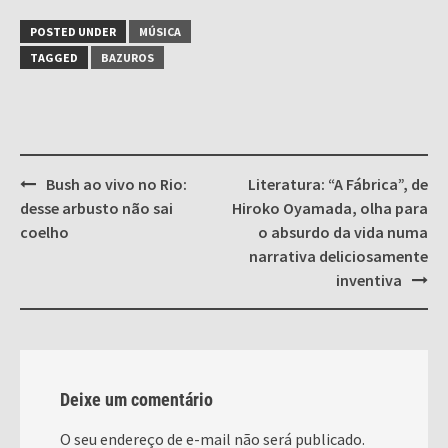
POSTED UNDER
MÚSICA
TAGGED
BAZUROS
Post
Bush ao vivo no Rio:
Literatura: “A Fábrica”, de
navigation
desse arbusto não sai
Hiroko Oyamada, olha para
coelho
o absurdo da vida numa
narrativa deliciosamente
inventiva
Deixe um comentário
O seu endereço de e-mail não será publicado.