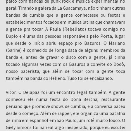
palco com bandas de punk rock e música experimental no
geral. Tirando a galera da La Guacamaya, não tinham outras
bandas de cumbia que a gente conhecesse ou festas e
estabelecimentos focados em música latina que chamavam
a gente pra tocar. A Paula (Rebellato) tocava comigo no
Duplo e é uma das pessoas responsáveis pelo Porta, lugar
que desde o início abriu espaço pro Bazuros. O Mariano
(Sarine) é conhecido de longa data de alguns membros da
banda e, antes de gravar o disco com a gente, já tinha
tocado algumas vezes com os Bazuros a convite do Dodô,
nosso baterista, que além de tocar com a gente toca
também na banda do Helleno. Tudo foi se encaixando.
Vitor: O Delapaz foi um encontro legal também. A gente
conheceu ele numa festa do Doña Bertha, restaurante
peruano que promove shows de cumbia, e a conversa bateu
desde o começo. Além de rapper, ele organiza uma batalha
de rima em espanhol em São Paulo, um rolê muito louco. O
Givly Simons foi na real algo inesperado, porque eu escutei