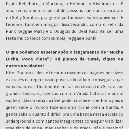
Paula Rebellato, o Mariano, o Helleno, o Kishimoto… É
uma reunião bem especial de pessoas que nunca tocaram
no Sol y Sombra, pra gente juntar esses vários universos. E
teremos também amigos discotecando, como o Felix da
Punk Reggae Party e o Douglas do Deaf Kids. Vai ser uma
festa muito louca com cumbia, reggae e punk!
O que podemos esperar após o lançamento de “Mucha
Lucha, Poca Plata”? Há planos de turnê, clipes ou
outras novidades?
Hiro: Por ora a ideia é tocar no máximo de lugares possíveis
e através da repercussão positiva do álbum conseguir alçar
voos maiores e finalmente entrar no circuito do Sesc e dos
grandes festivais, eventos como a Virada Cultural e por aí
vai. Sem dúvida seria incrível poder conhecer melhor o país e
quem sabe o mundo fazendo uma turnê com a banda. A
gente sabe o quanto é difícil pra uma banda nessa escala do
underground e com tantos integrantes conseguir viabilizar
esse tipo de coisa, mas sonhar é de graça, não é mesmo?