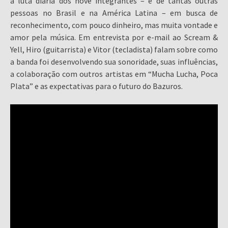
a luta diária dos nove integrantes – e de tantas outras
pessoas no Brasil e na América Latina – em busca de
reconhecimento, com pouco dinheiro, mas muita vontade e
amor pela música. Em entrevista por e-mail ao Scream &
Yell, Hiro (guitarrista) e Vitor (tecladista) falam sobre como
a banda foi desenvolvendo sua sonoridade, suas influências,
a colaboração com outros artistas em “Mucha Lucha, Poca
Plata” e as expectativas para o futuro do Bazuros.