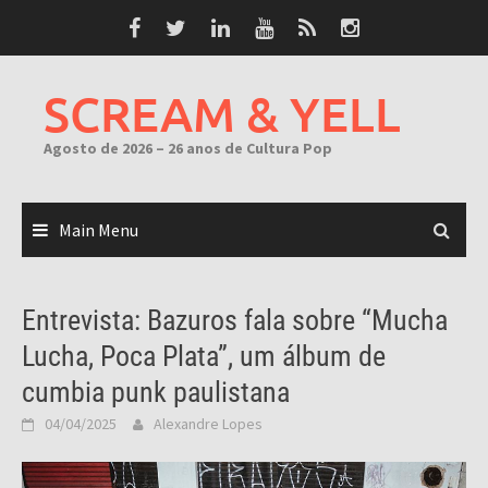
Skip
to
content
SCREAM & YELL
Agosto de 2026 – 26 anos de Cultura Pop
Main Menu
Entrevista: Bazuros fala sobre “Mucha
Lucha, Poca Plata”, um álbum de
cumbia punk paulistana
04/04/2025
Alexandre Lopes