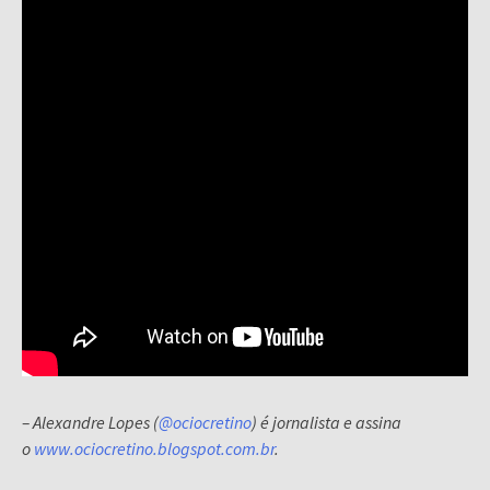
– Alexandre Lopes (
@ociocretino
) é jornalista e assina
o
www.ociocretino.blogspot.com.br
.