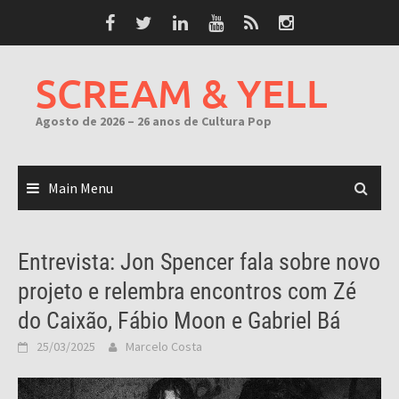
Skip
to
content
SCREAM & YELL
Agosto de 2026 – 26 anos de Cultura Pop
Main Menu
Entrevista: Jon Spencer fala sobre novo
projeto e relembra encontros com Zé
do Caixão, Fábio Moon e Gabriel Bá
25/03/2025
Marcelo Costa