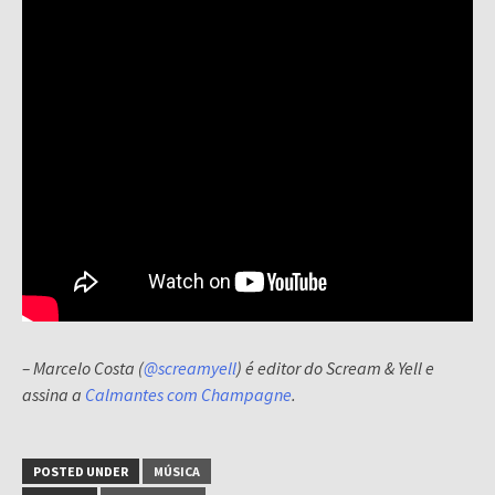
– Marcelo Costa (
@screamyell
) é editor do Scream & Yell e
assina a
Calmantes com Champagne
.
POSTED UNDER
MÚSICA