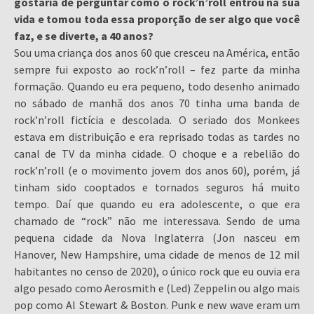
gostaria de perguntar como o rock’n’roll entrou na sua
vida e tomou toda essa proporção de ser algo que você
faz, e se diverte, a 40 anos?
Sou uma criança dos anos 60 que cresceu na América, então
sempre fui exposto ao rock’n’roll – fez parte da minha
formação. Quando eu era pequeno, todo desenho animado
no sábado de manhã dos anos 70 tinha uma banda de
rock’n’roll fictícia e descolada. O seriado dos Monkees
estava em distribuição e era reprisado todas as tardes no
canal de TV da minha cidade. O choque e a rebelião do
rock’n’roll (e o movimento jovem dos anos 60), porém, já
tinham sido cooptados e tornados seguros há muito
tempo. Daí que quando eu era adolescente, o que era
chamado de “rock” não me interessava. Sendo de uma
pequena cidade da Nova Inglaterra (Jon nasceu em
Hanover, New Hampshire, uma cidade de menos de 12 mil
habitantes no censo de 2020), o único rock que eu ouvia era
algo pesado como Aerosmith e (Led) Zeppelin ou algo mais
pop como Al Stewart & Boston. Punk e new wave eram um