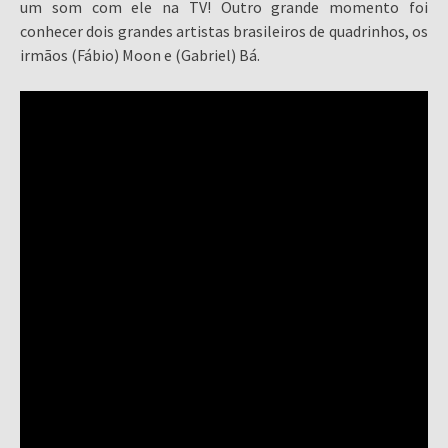
um som com ele na TV! Outro grande momento foi
conhecer dois grandes artistas brasileiros de quadrinhos, os
irmãos (Fábio) Moon e (Gabriel) Bá.