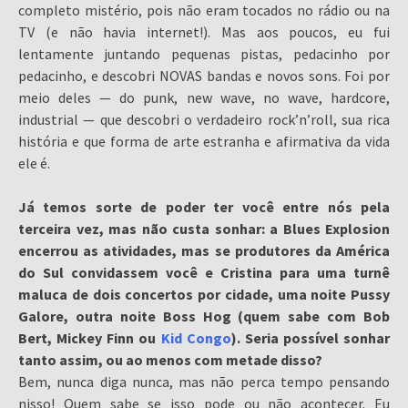
completo mistério, pois não eram tocados no rádio ou na
TV (e não havia internet!). Mas aos poucos, eu fui
lentamente juntando pequenas pistas, pedacinho por
pedacinho, e descobri NOVAS bandas e novos sons. Foi por
meio deles — do punk, new wave, no wave, hardcore,
industrial — que descobri o verdadeiro rock’n’roll, sua rica
história e que forma de arte estranha e afirmativa da vida
ele é.
Já temos sorte de poder ter você entre nós pela
terceira vez, mas não custa sonhar: a Blues Explosion
encerrou as atividades, mas se produtores da América
do Sul convidassem você e Cristina para uma turnê
maluca de dois concertos por cidade, uma noite Pussy
Galore, outra noite Boss Hog (quem sabe com Bob
Bert, Mickey Finn ou
Kid Congo
). Seria possível sonhar
tanto assim, ou ao menos com metade disso?
Bem, nunca diga nunca, mas não perca tempo pensando
nisso! Quem sabe se isso pode ou não acontecer. Eu