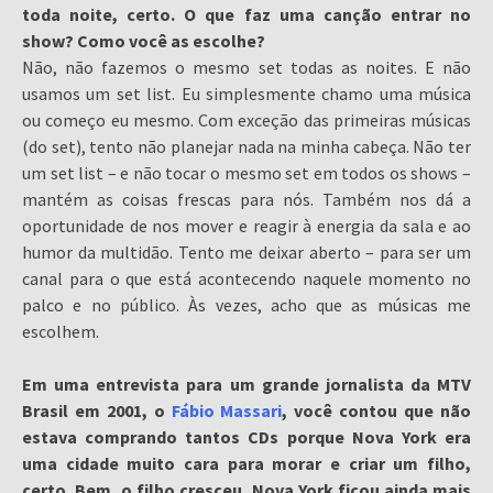
toda noite, certo. O que faz uma canção entrar no
show? Como você as escolhe?
Não, não fazemos o mesmo set todas as noites. E não
usamos um set list. Eu simplesmente chamo uma música
ou começo eu mesmo. Com exceção das primeiras músicas
(do set), tento não planejar nada na minha cabeça. Não ter
um set list – e não tocar o mesmo set em todos os shows –
mantém as coisas frescas para nós. Também nos dá a
oportunidade de nos mover e reagir à energia da sala e ao
humor da multidão. Tento me deixar aberto – para ser um
canal para o que está acontecendo naquele momento no
palco e no público. Às vezes, acho que as músicas me
escolhem.
Em uma entrevista para um grande jornalista da MTV
Brasil em 2001, o
Fábio Massari
, você contou que não
estava comprando tantos CDs porque Nova York era
uma cidade muito cara para morar e criar um filho,
certo. Bem, o filho cresceu, Nova York ficou ainda mais