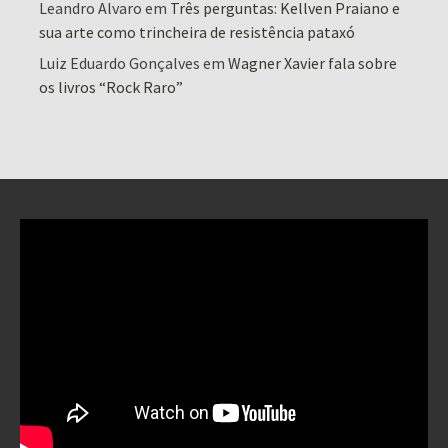
Leandro Alvaro
em
Três perguntas: Kellven Praiano e
sua arte como trincheira de resistência pataxó
Luiz Eduardo Gonçalves
em
Wagner Xavier fala sobre
os livros “Rock Raro”