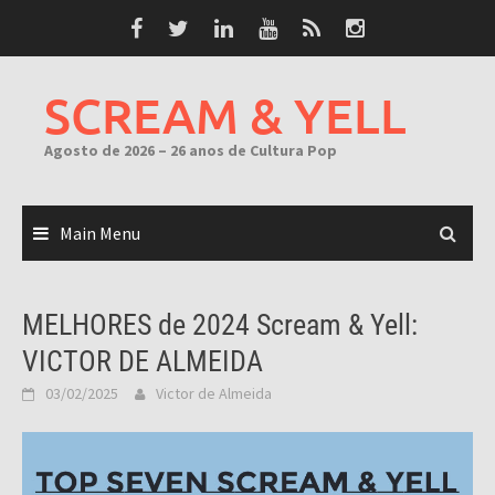
Skip
to
content
SCREAM & YELL
Agosto de 2026 – 26 anos de Cultura Pop
Main Menu
MELHORES de 2024 Scream & Yell:
VICTOR DE ALMEIDA
03/02/2025
Victor de Almeida