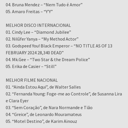
04. Bruna Mendez – “Nem Tudo é Amor”
05. Amaro Freitas – “Y’Y”
MELHOR DISCO INTERNACIONAL
01. Cindy Lee – “Diamond Jubilee”
02. Nilûfer Yanya – “My Method Actor”
03. Godspeed You! Black Emperor – “NO TITLE AS OF 13
FEBRUARY 2024 28,340 DEAD”
04. Mk.Gee – “Two Star & the Dream Police”
05. Erika de Casier – “Still”
MELHOR FILME NACIONAL
01. “Ainda Estou Aqui”, de Walter Salles
02. “Fernanda Young: Foge-me ao Controle”, de Susanna Lira
e Clara Eyer
03. “Sem Coração”, de Nara Normande e Tião
04. “Greice”, de Leonardo Mouramateus
05. “Motel Destino”, de Karim Aïnouz