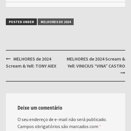
POSTED UNDER
MELHORES DE 2024
Post
MELHORES de 2024
MELHORES de 2024 Scream &
navigation
Scream & Yell: TONY AIEX
Yell: VINICIUS “VINA” CASTRO
Deixe um comentário
O seu endereço de e-mail não será publicado.
Campos obrigatórios são marcados com
*