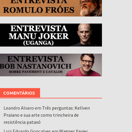
COMENTÁRIOS
Leandro Alvaro
em
Três perguntas: Kellven
Praiano e sua arte como trincheira de
resistência pataxó
Luiz Eduardo Gonçalves
em
Wagner Xavier