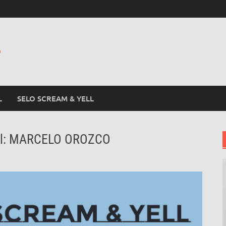
L
L
SELO SCREAM & YELL
ll: MARCELO OROZCO