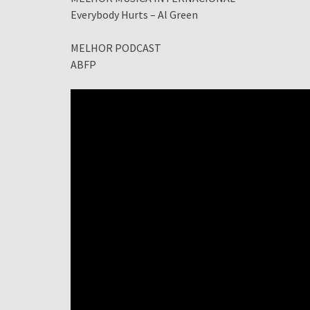
Everybody Hurts – Al Green
MELHOR PODCAST
ABFP