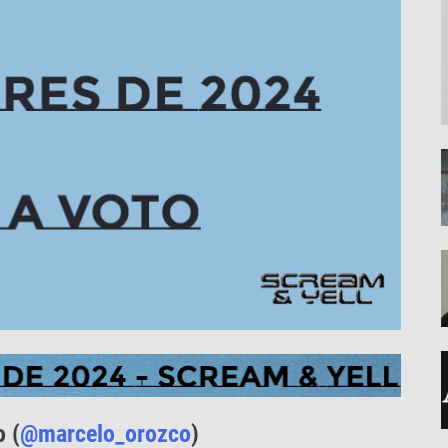
 (
@marcelo_orozco
)