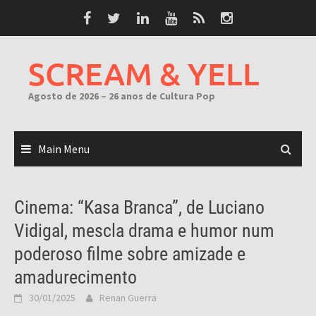
Skip
to
content
SCREAM & YELL
Agosto de 2026 – 26 anos de Cultura Pop
Main Menu
Cinema: “Kasa Branca”, de Luciano
Vidigal, mescla drama e humor num
poderoso filme sobre amizade e
amadurecimento
30/01/2025
Renan Guerra