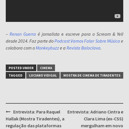
–
Renan Guerra
é jornalista
e
escreve para o Scream & Yell
desde 2014. Faz parte do
Podcast Vamos Falar Sobre Música
e
colabora com o
Monkeybuzz
e a
Revista Balaclava
.
POSTED UNDER
CINEMA
TAGGED
LUCIANO VIDIGAL
MOSTRA DE CINEMA DE TIRADENTES
Post
Entrevista: Para Raquel
Entrevista: Adriano Cintra e
navigation
Hallak (Mostra Tiradentes), a
Clara Lima (ex-CSS)
regulação das plataformas
mergulham em novo