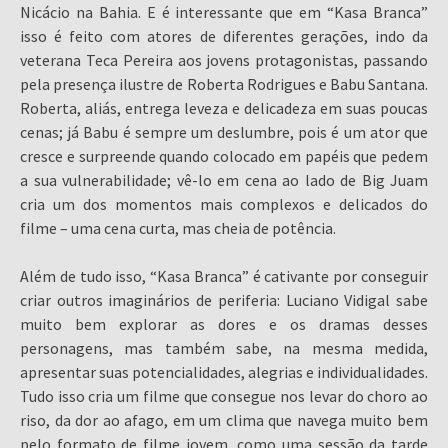
Nicácio na Bahia. E é interessante que em “Kasa Branca”
isso é feito com atores de diferentes gerações, indo da
veterana Teca Pereira aos jovens protagonistas, passando
pela presença ilustre de Roberta Rodrigues e Babu Santana.
Roberta, aliás, entrega leveza e delicadeza em suas poucas
cenas; já Babu é sempre um deslumbre, pois é um ator que
cresce e surpreende quando colocado em papéis que pedem
a sua vulnerabilidade; vê-lo em cena ao lado de Big Juam
cria um dos momentos mais complexos e delicados do
filme – uma cena curta, mas cheia de potência.
Além de tudo isso, “Kasa Branca” é cativante por conseguir
criar outros imaginários de periferia: Luciano Vidigal sabe
muito bem explorar as dores e os dramas desses
personagens, mas também sabe, na mesma medida,
apresentar suas potencialidades, alegrias e individualidades.
Tudo isso cria um filme que consegue nos levar do choro ao
riso, da dor ao afago, em um clima que navega muito bem
pelo formato de filme jovem, como uma sessão da tarde