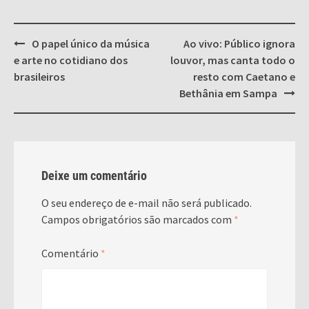
Post
O papel único da música
Ao vivo: Público ignora
navigation
e arte no cotidiano dos
louvor, mas canta todo o
brasileiros
resto com Caetano e
Bethânia em Sampa
Deixe um comentário
O seu endereço de e-mail não será publicado.
Campos obrigatórios são marcados com
*
Comentário
*