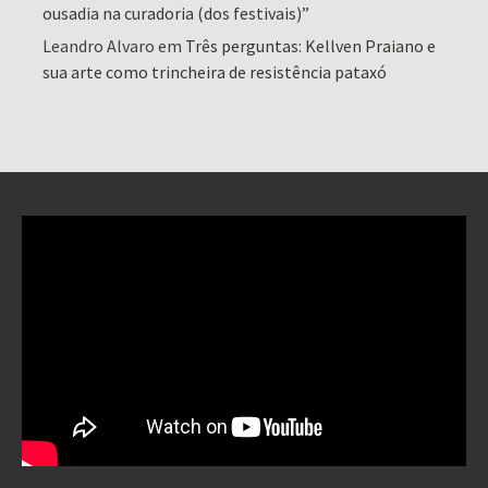
ousadia na curadoria (dos festivais)”
Leandro Alvaro
em
Três perguntas: Kellven Praiano e
sua arte como trincheira de resistência pataxó