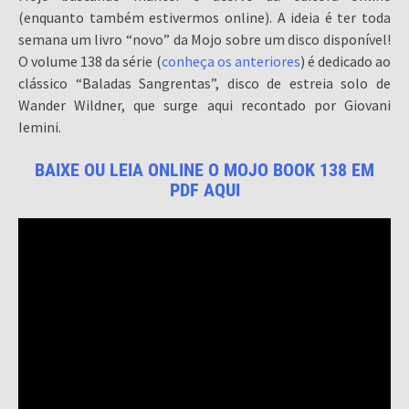
(enquanto também estivermos online). A ideia é ter toda
semana um livro “novo” da Mojo sobre um disco disponível!
O volume 138 da série (
conheça os anteriores
) é dedicado ao
clássico “Baladas Sangrentas”, disco de estreia solo de
Wander Wildner, que surge aqui recontado por Giovani
Iemini.
BAIXE OU LEIA ONLINE O MOJO BOOK 138 EM
PDF AQUI