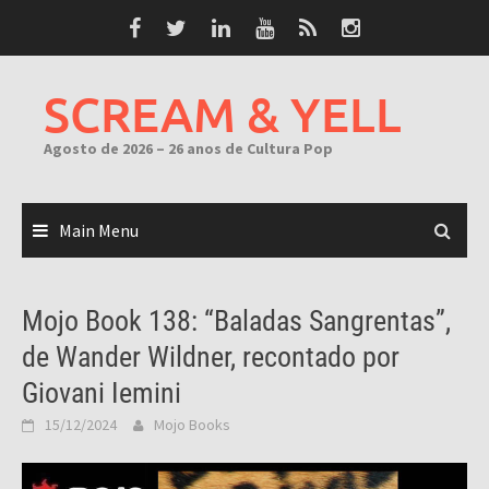
Skip
to
content
SCREAM & YELL
Agosto de 2026 – 26 anos de Cultura Pop
Main Menu
Mojo Book 138: “Baladas Sangrentas”,
de Wander Wildner, recontado por
Giovani Iemini
15/12/2024
Mojo Books