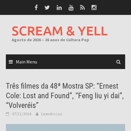
Skip
to
content
SCREAM & YELL
Agosto de 2026 – 26 anos de Cultura Pop
Main Menu
Três filmes da 48ª Mostra SP: “Ernest
Cole: Lost and Found”, “Feng liu yi dai”,
“Volveréis”
07/11/2024
Leandro Luz