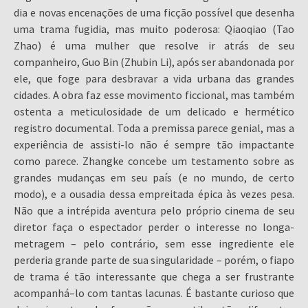
dia e novas encenações de uma ficção possível que desenha
uma trama fugidia, mas muito poderosa: Qiaoqiao (Tao
Zhao) é uma mulher que resolve ir atrás de seu
companheiro, Guo Bin (Zhubin Li), após ser abandonada por
ele, que foge para desbravar a vida urbana das grandes
cidades. A obra faz esse movimento ficcional, mas também
ostenta a meticulosidade de um delicado e hermético
registro documental. Toda a premissa parece genial, mas a
experiência de assisti-lo não é sempre tão impactante
como parece. Zhangke concebe um testamento sobre as
grandes mudanças em seu país (e no mundo, de certo
modo), e a ousadia dessa empreitada épica às vezes pesa.
Não que a intrépida aventura pelo próprio cinema de seu
diretor faça o espectador perder o interesse no longa-
metragem – pelo contrário, sem esse ingrediente ele
perderia grande parte de sua singularidade – porém, o fiapo
de trama é tão interessante que chega a ser frustrante
acompanhá–lo com tantas lacunas. É bastante curioso que