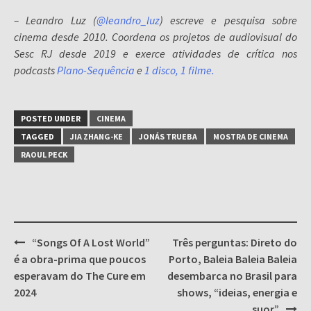
– Leandro Luz (
@leandro_luz
) escreve e pesquisa sobre
cinema desde 2010. Coordena os projetos de audiovisual do
Sesc RJ desde 2019 e exerce atividades de crítica nos
podcasts
Plano-Sequência
e
1 disco, 1 filme.
POSTED UNDER
CINEMA
TAGGED
JIA ZHANG-KE
JONÁS TRUEBA
MOSTRA DE CINEMA
RAOUL PECK
Post
“Songs Of A Lost World”
Três perguntas: Direto do
navigation
é a obra-prima que poucos
Porto, Baleia Baleia Baleia
esperavam do The Cure em
desembarca no Brasil para
2024
shows, “ideias, energia e
suor”