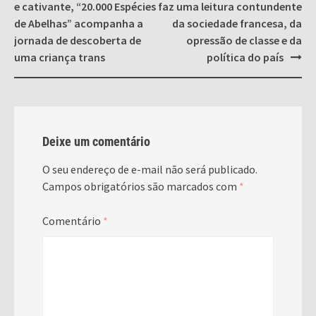
navigation
e cativante, “20.000 Espécies
faz uma leitura contundente
de Abelhas” acompanha a
da sociedade francesa, da
jornada de descoberta de
opressão de classe e da
uma criança trans
política do país
Deixe um comentário
O seu endereço de e-mail não será publicado.
Campos obrigatórios são marcados com
*
Comentário
*