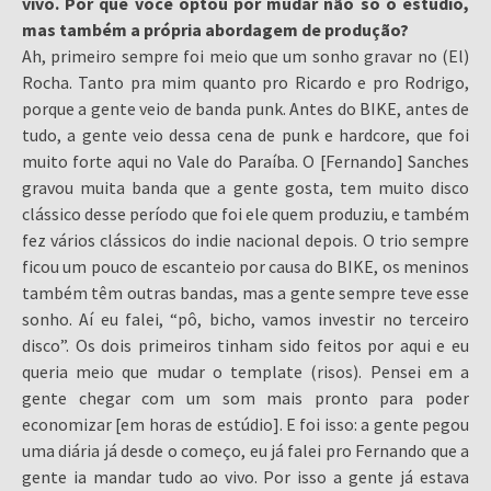
vivo. Por que você optou por mudar não só o estúdio,
mas também a própria abordagem de produção?
Ah, primeiro sempre foi meio que um sonho gravar no (El)
Rocha. Tanto pra mim quanto pro Ricardo e pro Rodrigo,
porque a gente veio de banda punk. Antes do BIKE, antes de
tudo, a gente veio dessa cena de punk e hardcore, que foi
muito forte aqui no Vale do Paraíba. O [Fernando] Sanches
gravou muita banda que a gente gosta, tem muito disco
clássico desse período que foi ele quem produziu, e também
fez vários clássicos do indie nacional depois. O trio sempre
ficou um pouco de escanteio por causa do BIKE, os meninos
também têm outras bandas, mas a gente sempre teve esse
sonho. Aí eu falei, “pô, bicho, vamos investir no terceiro
disco”. Os dois primeiros tinham sido feitos por aqui e eu
queria meio que mudar o template (risos). Pensei em a
gente chegar com um som mais pronto para poder
economizar [em horas de estúdio]. E foi isso: a gente pegou
uma diária já desde o começo, eu já falei pro Fernando que a
gente ia mandar tudo ao vivo. Por isso a gente já estava