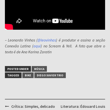
– Leonardo Vinhas (
@leovinhas
) é produtor e assina a seção
Conexão Latina (
aqui
) no Scream & Yell. A foto que abre o
texto é de Ana Karina Zaratin
POSTED UNDER
MÚSICA
TAGGED
BIKE
DIEGO XAVIER TRIO
Post
Crítica: Simples, delicado
Literatura: Édouard Louis