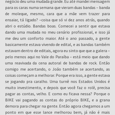
negócio deu uma mudada grande. Eu até mandei mensagem
para os caras numa semana que vieram duas bandas – banda
de moleque, mesmo, cara que a mãe vem trazer para
ensaiar, tá ligado? –coisa que só vi dez anos atrás, quando
abri o estúdio. Bandas boas. Comecei a sentir que estava
dando uma mudada no meu cenário profissional, e isso já
me deu um conforto maior. Até o ano passado, a gente
basicamente estava vivendo de edital, e as bandas também
estavam dentro de editais, agora eu sinto que que a galera –
pelo menos aqui no Vale do Paraíba – está meio que dando
uma reavivada da cena autoral de bandas de rock. Então
comigo me acertando, o João também se acertando, as
coisas começam a melhorar. Porque era isso, a gente estava
se jogando pra caralho. Uma turnê nos Estados Unidos é
muito investimento, e depois que você faz o rolê, precisa
pagar as contas, velho. E como eu ficava nessa? Porque o
BIKE vai pagando as contas do próprio BIKE, e a grana
demora para chegar na gente. Então agora chegamos a um
ponto em que esse lance melhorou bem, já não é mais