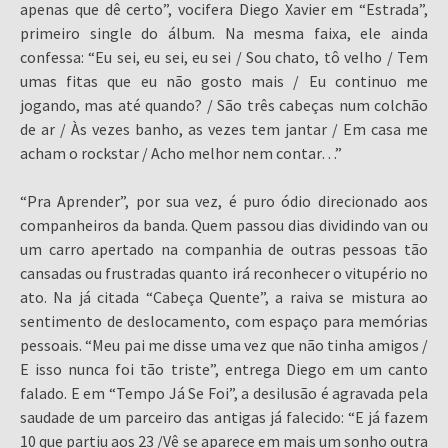
apenas que dê certo”, vocifera Diego Xavier em “Estrada”,
primeiro single do álbum. Na mesma faixa, ele ainda
confessa: “Eu sei, eu sei, eu sei / Sou chato, tô velho / Tem
umas fitas que eu não gosto mais / Eu continuo me
jogando, mas até quando? / São três cabeças num colchão
de ar / Às vezes banho, as vezes tem jantar / Em casa me
acham o rockstar / Acho melhor nem contar…”
“Pra Aprender”, por sua vez, é puro ódio direcionado aos
companheiros da banda. Quem passou dias dividindo van ou
um carro apertado na companhia de outras pessoas tão
cansadas ou frustradas quanto irá reconhecer o vitupério no
ato. Na já citada “Cabeça Quente”, a raiva se mistura ao
sentimento de deslocamento, com espaço para memórias
pessoais. “Meu pai me disse uma vez que não tinha amigos /
E isso nunca foi tão triste”, entrega Diego em um canto
falado. E em “Tempo Já Se Foi”, a desilusão é agravada pela
saudade de um parceiro das antigas já falecido: “E já fazem
10 que partiu aos 23 /Vê se aparece em mais um sonho outra