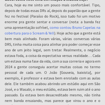
Cara, hoje eu me sinto um pouco mais confortável. Tipo,
depois de todas essas DRs aí, depois do papelão que a gente
fez no festival (Paraíso do Rock), isso tudo foi um motivo
enorme pra gente sentar e conversar (nota: a banda fez
uma apresentação sofrível,
como contou Bruno Capelas na
cobertura para o Scream & Yell
). Hoje acho que a gente está
bem mais alinhado. Foram várias, várias conversas várias
DRS, tinha muita coisa para alinhar pra poder começar esse
ano de um jeito legal, sem tretar. Realmente, o negócio
estava foda, a coisa da expectativa versus realidade… Cada
um estava numa fase da vida, com a sua correria e agora em
2024 a gente conseguiu acertar muitas coisas no termo
pessoal de cada um. O João [Gouveia, baixista], por
exemplo, é professor e estava bem enrolado com as aulas
dele. Ele também acabou abrindo um estúdio aqui em São
José, e o Wasabi, o meu estúdio, estava bem ruim até o ano
passado. Eu estava bem desacreditado mesmo, não tinha
nem banda ensaiando, mas parece que virou o ano e o