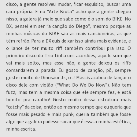
disco, a gente resolveu mudar, ficar esquisito, buscar uma
cara própria. E no “Arte Bruta” acho que a gente chegou
nisso, a galera já meio que sabe como é o som do BIKE. No
DX, pensei em ser “a canção do Diego”, mesmo porque as
minhas músicas do BIKE são as mais cancioneiras, as que
têm refrão. Para a DX quis deixar isso ainda mais evidente, e
o lance de ter muito riff também contribui pra isso. O
primeiro disco do Trio tinha uns acordões, aquele som que
vai mais solto, mas esse não, a gente deixou os riffs
comandarem a parada. Eu gosto de canção, pô, sempre
gostei muito de Dinosaur Jr., o J Mascis acabou de lançar o
disco dele com violão (“What Do We Do Now”). Não tem
fuzz, mas tem a mesma coisa que ele sempre fez, e está
bonito pra caralho! Gosto muito dessa estrutura mais
“catchy” da coisa, então ao mesmo tempo que eu queria que
fosse mais pesado e mais punk, queria também que fosse
algo que a galera pudesse sacar que é essa a minha estética,
minha escrita.