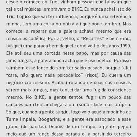
desde o começo do Trio, vinham pessoas que falavam que
tal e tal músicas lembravam o BIKE. Eu nunca achei isso do
Trio. Lógico que vai ter influência, porque é uma referência
minha, tem uma coisa ou outra ali que pode lembrar. Mas
comecei a reparar que a galera achava mesmo que era
música psicodélica. Porra, velho, o “Recortes” é bem emo,
busquei uma parada bem daquele emo velho dos anos 1990.
Ele até deu uma cortada nesse papo, mas por causa das
jams longas, a galera ainda acha que é psicodélico. Por isso
também esse lance do som ter saído pesado, porque falei
“cara, não quero nada psicodélico” (risos). Eu queria um
negócio cru mesmo. Acabou rolando de duas das músicas
serem mais longas, mas tentei dar uma fugida consciente
mesmo. No BIKE, a gente tentou fugir um pouco das
canções para tentar chegar a uma sonoridade mais própria.
Só que, quando a gente surgiu, logo veio aquela modinha de
Tame Impala, Boogarins, e a gente era associado a esse
grupo (de bandas). Depois de um tempo, a gente pegou
meio que um ranço dessa parada e, a partir do terceiro