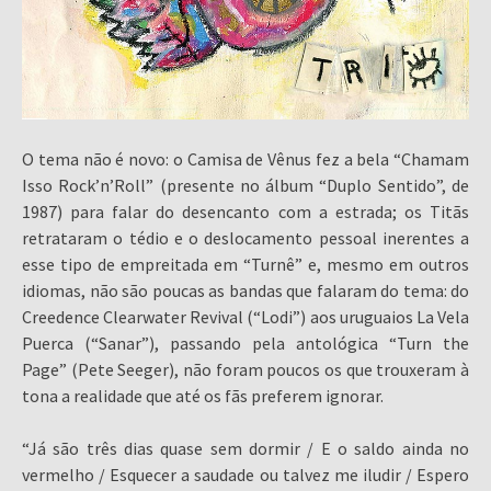
O tema não é novo: o Camisa de Vênus fez a bela “Chamam
Isso Rock’n’Roll” (presente no álbum “Duplo Sentido”, de
1987) para falar do desencanto com a estrada; os Titãs
retrataram o tédio e o deslocamento pessoal inerentes a
esse tipo de empreitada em “Turnê” e, mesmo em outros
idiomas, não são poucas as bandas que falaram do tema: do
Creedence Clearwater Revival (“Lodi”) aos uruguaios La Vela
Puerca (“Sanar”), passando pela antológica “Turn the
Page” (Pete Seeger), não foram poucos os que trouxeram à
tona a realidade que até os fãs preferem ignorar.
“Já são três dias quase sem dormir / E o saldo ainda no
vermelho / Esquecer a saudade ou talvez me iludir / Espero