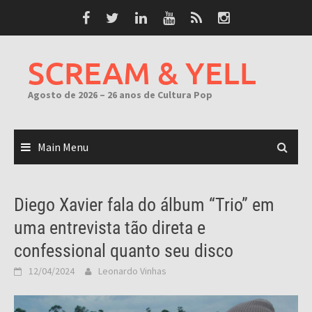
Skip
to
content
SCREAM & YELL
Agosto de 2026 – 26 anos de Cultura Pop
Main Menu
Diego Xavier fala do álbum “Trio” em
uma entrevista tão direta e
confessional quanto seu disco
12/04/2024
Leonardo Vinhas