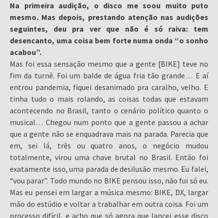
Na primeira audição, o disco me soou muito puto
mesmo. Mas depois, prestando atenção nas audições
seguintes, deu pra ver que não é só raiva: tem
desencanto, uma coisa bem forte numa onda “o sonho
acabou”.
Mas foi essa sensação mesmo que a gente [BIKE] teve no
fim da turnê. Foi um balde de água fria tão grande… E aí
entrou pandemia, fiquei desanimado pra caralho, velho. E
tinha tudo o mais rolando, as coisas todas que estavam
acontecendo no Brasil, tanto o cenário político quanto o
musical… Chegou num ponto que a gente passou a achar
que a gente não se enquadrava mais na parada. Parecia que
em, sei lá, três ou quatro anos, o negócio mudou
totalmente, virou uma chave brutal no Brasil. Então foi
exatamente isso, uma parada de desilusão mesmo. Eu falei,
“vou parar”. Todo mundo no BIKE pensou isso, não fui só eu.
Mas eu pensei em largar a música mesmo: BIKE, DX, largar
mão do estúdio e voltar a trabalhar em outra coisa. Foi um
processo difícil, e acho que só agora que lancei esse disco