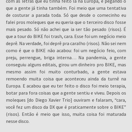
com as letras que eu tinha feito lá na Europa, e pegando o
que a gente já tinha também. Foi meio que uma tentativa
de costurar a parada toda. Só que desde o comecinho eu
falei pros moleques que eu queria que o terceiro disco fosse
mais pesado. Só não achei que ia ser tão pesado (risos). É
que a tour do BIKE foi trash, cara. Esse foi um negócio meio
deprê. Na verdade, foi deprê pra caralho (risos). Não sei nem
como é que o BIKE não acabou: foi um negócio feio, com
preju, perrengue, briga interna… Na pandemia, a gente
conseguiu alguns editais, girou um dinheiro pro BIKE, mas
mesmo assim foi muito conturbado, a gente estava
remoendo muita coisa que aconteceu ainda da turnê na
Europa. E acabou que eu ter feito o disco foi meio terapia,
botar para fora coisas que a gente sentiu e viveu. Depois os
moleques [do Diego Xavier Trio] ouviram e falaram, “cara,
você fez um disco da DX que é praticamente sobre o BIKE”
(risos). Então é meio que isso, muita coisa foi maturada
nesse disco.