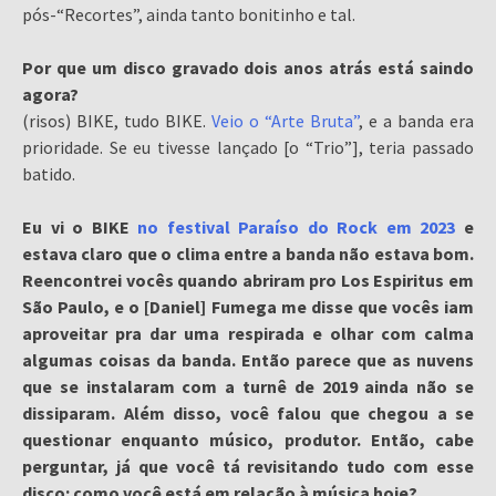
pós-“Recortes”, ainda tanto bonitinho e tal.
Por que um disco gravado dois anos atrás está saindo
agora?
(risos) BIKE, tudo BIKE.
Veio o “Arte Bruta”
, e a banda era
prioridade. Se eu tivesse lançado [o “Trio”], teria passado
batido.
Eu vi o BIKE
no festival Paraíso do Rock em 2023
e
estava claro que o clima entre a banda não estava bom.
Reencontrei vocês quando abriram pro Los Espiritus em
São Paulo, e o [Daniel] Fumega me disse que vocês iam
aproveitar pra dar uma respirada e olhar com calma
algumas coisas da banda. Então parece que as nuvens
que se instalaram com a turnê de 2019 ainda não se
dissiparam. Além disso, você falou que chegou a se
questionar enquanto músico, produtor. Então, cabe
perguntar, já que você tá revisitando tudo com esse
disco: como você está em relação à música hoje?