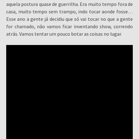
aquela postura quase de guerrilha. Era muito tempo fora de
casa, muito tempo sem trampo, indo tocar aonde fosse…
Esse ano a gente já decidiu que só vai tocar no que a gente
for chamado, não vamos ficar inventando show, correndo
atrás. Vamos tentar um pouco botar as coisas no lugar.