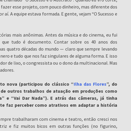
a fazer esse projeto, com pouco dinheiro, mas diferente dos
 aí. A equipe estava formada. E gente, vejam “O Sucesso e
tórias mais anônimas. Antes da música e do cinema, eu fui
e que tudo é documento. Contar sobre os 40 anos dos
imas quatro décadas do mundo — claro que sempre levando
gênero e tudo que nos faz singulares de alguma forma. E isso
ador de lixo, o congressista ou o dono da multinacional. Mas
tadores.
to nova (participou do clássico “
Ilha das Flores
”, do
m de outros trabalhos de atuação em produções como
a” e “Vai Dar Nada”). E atrás das câmeras, já tinha
e faz perceber como atrativos em adaptar a história
sempre trabalharam com cinema e teatro, então cresci nos
triz e fiz muitos bicos em outras funções (no figurino,