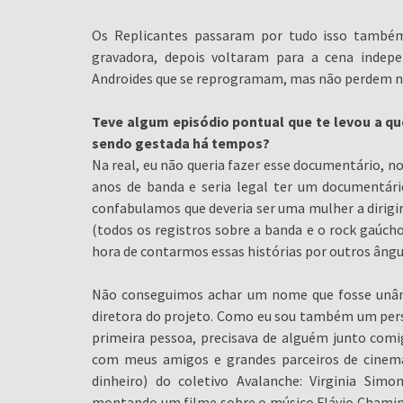
Os Replicantes passaram por tudo isso tamb
gravadora, depois voltaram para a cena indep
Androides que se reprogramam, mas não perdem nu
Teve algum episódio pontual que te levou a q
sendo gestada há tempos?
Na real, eu não queria fazer esse documentário, no 
anos de banda e seria legal ter um documentár
confabulamos que deveria ser uma mulher a dirigir,
(todos os registros sobre a banda e o rock gaúcho
hora de contarmos essas histórias por outros ângulo
Não conseguimos achar um nome que fosse unâni
diretora do projeto. Como eu sou também um per
primeira pessoa, precisava de alguém junto com
com meus amigos e grandes parceiros de cinem
dinheiro) do coletivo Avalanche: Virginia Si
montando um filme sobre o músico Flávio Chaminé