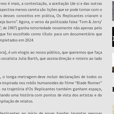
os é mais, a contestação, a aceitação (de si e das outras
pectiva menos careta são lições que se pode tomar com o
 desses conceitos em prática, Os Replicantes criaram o
ja burro”. Agora, o verso da politizada faixa ‘Tom & Jerry’
”, de 1987) ganha notoriedade novamente não apenas pelo
ue foi escolhido como título para um documentário que
completados em 2024.
ra], é um elogio ao nosso público, que queremos que faça
 vocalista Julia Barth, que assina direção e roteiro ao lado
 o longa-metragem deve incluir declarações de todos os
a inspirada nos robôs humanoides do filme “Blade Runner”
das na trajetória d’Os Replicantes também ganham espaço,
iando uma história com pontos de vista dos artistas e do
pilação de relatos.
eplicantes no início de novas bandas (quantas pessoas