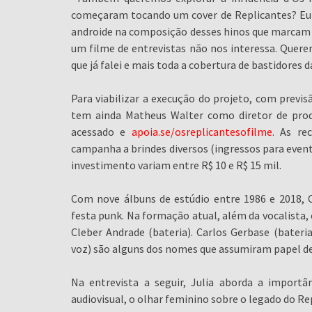
começaram tocando um cover de Replicantes? Eu co
androide na composição desses hinos que marcam 
um filme de entrevistas não nos interessa. Quer
que já falei e mais toda a cobertura de bastidores 
Para viabilizar a execução do projeto, com previ
tem ainda Matheus Walter como diretor de prod
acessado e
apoia.se/osreplicantesofilme
. As re
campanha a brindes diversos (ingressos para event
investimento variam entre R$ 10 e R$ 15 mil.
Com nove álbuns de estúdio entre 1986 e 2018,
festa punk. Na formação atual, além da vocalista, 
Cleber Andrade (bateria). Carlos Gerbase (bateri
voz) são alguns dos nomes que assumiram papel de
Na entrevista a seguir, Julia aborda a importâ
audiovisual, o olhar feminino sobre o legado do Rep