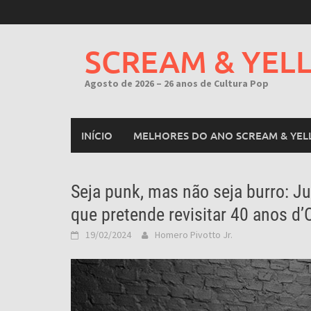
Skip
to
content
SCREAM & YEL
Agosto de 2026 – 26 anos de Cultura Pop
INÍCIO
MELHORES DO ANO SCREAM & YEL
Seja punk, mas não seja burro: Ju
que pretende revisitar 40 anos d’
19/02/2024
Homero Pivotto Jr.