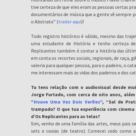
tive certeza de que eles eram as pessoas certas pr
documentários de música que a gente vê sempre por
o Abstrato” (
trailer aqui
)!
Todo registro histórico é válido, mesmo das traje
uma estudante de História e tenho certeza d
Replicantes também é contar a história das últ
em conta os recortes sociais, regionais, de raça, 
valeria para qualquer pessoa, para o padeiro, o cat
me interessam mais as vidas dos padeiros e dos ca
Tu tens relação com o audiovisual desde mui
Jorge Furtado, com cerca de oito anos, alé
“
Houve Uma Vez Dois Verões
“, “Sal de Prat
trampado? O que tua experiência com cinema t
d’Os Replicantes para as telas?
Sim, venho de uma família das artes, meus pais 
sets e coxias (de teatro). Comecei cedo como a