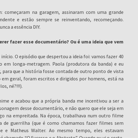
ém: começaram na garagem, assinaram com uma grande
endente e estão sempre se reinventando, recomeçando.
nca a essência DIY.
uerer fazer esse documentário? Ou é uma ideia que vem
início. O episódio que despertou a ideia foi: vamos fazer 40
io em longa-metragem. Paola (produtora da banda) e eu
 para que a história fosse contada de outro ponto de vista
 em geral, foram escritos e dirigidos por homens, está na
s, né?!!!).
me e acabou que a própria banda me incentivou a ser a
sonagem desse documentário, e não quero que ele seja em
igo na empreitada. Na época, trabalhava num outro filme
a de guerrilha (que é como chamamos fazer filmes sem
mone e Matheus Walter. Ao mesmo tempo, eles estavam
 chamado “O Sucesso e o Abstrato”. Quando eu vi o corte,