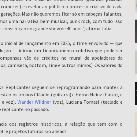
mecei!) e revelar ao público o processo criativo de cada
gerações. Mas não queremos ficar só em cabeças falantes,
emos uma narrativa bem musical, punk rock, com tudo isso
da construção do grande show de 40 anos”, afirma Julia.
são inicial de lançamento em 2025, o time envolvido — que
ução — iniciou um financiamento coletivo que pode ser
compensas vão de créditos no mural de apoiadores da
os, camiseta, bottom, zine e outros mimos). Os valores do
 Os Replicantes seguem se reprogramando para manter a
estão os irmãos Cláudio (guitarra) e Heron Heinz (baixo), e
a e voz),
Wander Wildner
(voz), Luciana Tomasi (teclado e
 replicante no passado.
ncia dos registros históricos, a relação que tem com o
li e projetos futuros. Go ahead!