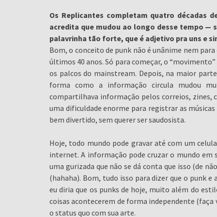
Os Replicantes completam quatro décadas de
acredita que mudou ao longo desse tempo — se
palavrinha tão forte, que é adjetivo pra uns e 
Bom, o conceito de punk não é unânime nem para 
últimos 40 anos. Só para começar, o “movimento” s
os palcos do mainstream. Depois, na maior parte 
forma como a informação circula mudou muit
compartilhava informação pelos correios, zines,
uma dificuldade enorme para registrar as músicas e
bem divertido, sem querer ser saudosista.
Hoje, todo mundo pode gravar até com um celular,
internet. A informação pode cruzar o mundo em s
uma gurizada que não se dá conta que isso (de nã
(hahaha). Bom, tudo isso para dizer que o punk e
eu diria que os punks de hoje, muito além do esti
coisas acontecerem de forma independente (faça
o status quo com sua arte.