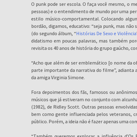
O punk pode ser escola. O faça você mesmo, o men
pessoas) e o entendimento de mundo por uma pers
estilo músico-comportamental. Colocando alguns
bordão, digamos, educativo: “seja punk, mas não se
(do segundo álbum, “
Histórias De Sexo e Violência
didatismo em poucas palavras, mas também porq
revisita os 40 anos de história do grupo gaúcho, 
“Acho que além de ser emblemático [o nome da ob
parte importante da narrativa do filme”, adianta a
da amiga Virginia Simone.
Fora depoimentos dos fãs, famosos ou anônimos,
músicos que já estiveram no conjunto com alcunh
(1982), de Ridley Scott. Outras pessoas envolvi
bem como gente influenciada pelos veteranos, cr
público. Porém, a ideia não é fazer apenas uma com
“Também queremos explorar a influência d’Os R