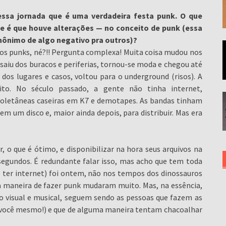
ssa jornada que é uma verdadeira festa punk. O que
 é que houve alterações — no conceito de punk (essa
sinônimo de algo negativo pra outros)?
os punks, né?!! Pergunta complexa! Muita coisa mudou nos
aiu dos buracos e periferias, tornou-se moda e chegou até
dos lugares e casos, voltou para o underground (risos). A
o. No século passado, a gente não tinha internet,
 coletâneas caseiras em K7 e demotapes. As bandas tinham
m um disco e, maior ainda depois, para distribuir. Mas era
 o que é ótimo, e disponibilizar na hora seus arquivos na
egundos. É redundante falar isso, mas acho que tem toda
o ter internet) foi ontem, não nos tempos dos dinossauros
 a maneira de fazer punk mudaram muito. Mas, na essência,
lo visual e musical, seguem sendo as pessoas que fazem as
 você mesmo!) e que de alguma maneira tentam chacoalhar