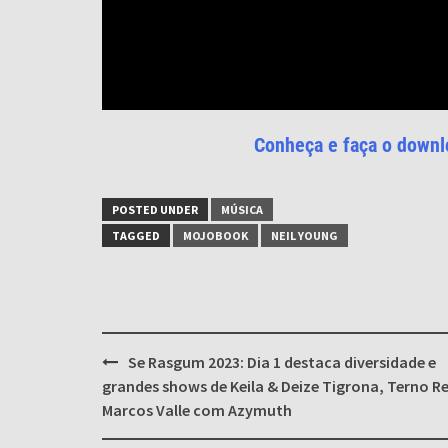
Conheça e faça o downl
POSTED UNDER
MÚSICA
TAGGED
MOJOBOOK
NEIL YOUNG
Post
Se Rasgum 2023: Dia 1 destaca diversidade e
navigation
grandes shows de Keila & Deize Tigrona, Terno Re
Marcos Valle com Azymuth