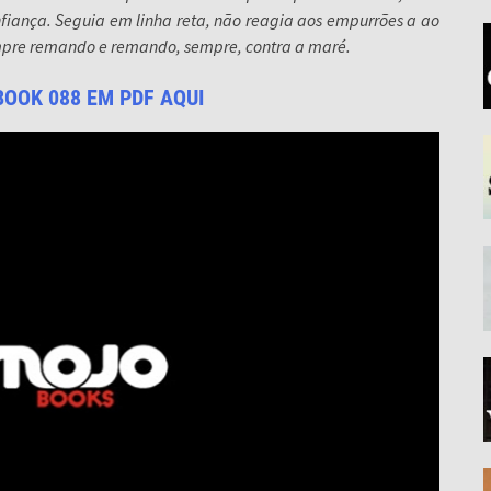
fiança. Seguia em linha reta, não reagia aos empurrões a ao
mpre remando e remando, sempre, contra a maré.
BOOK 088 EM PDF AQUI