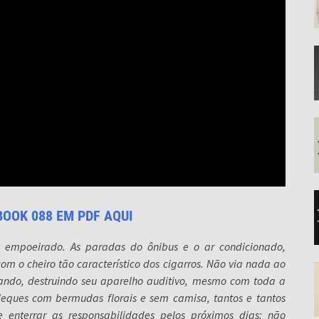
BOOK 088 EM PDF AQUI
e empoeirado. As paradas do ônibus e o ar condicionado,
 o cheiro tão característico dos cigarros. Não via nada ao
ando, destruindo seu aparelho auditivo, mesmo com toda a
leques com bermudas florais e sem camisa, tantos e tantos
enterrar as responsabilidades pelos próximos dias; não