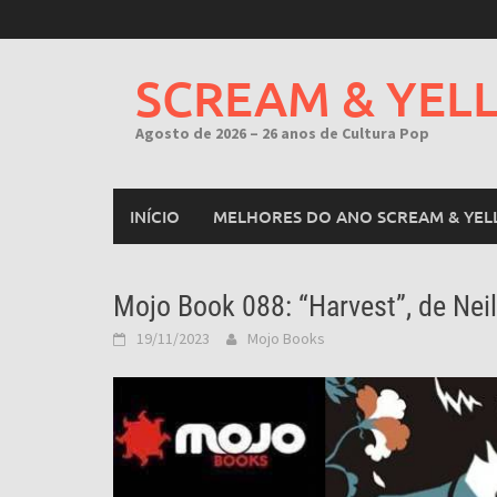
Skip
to
content
SCREAM & YEL
Agosto de 2026 – 26 anos de Cultura Pop
INÍCIO
MELHORES DO ANO SCREAM & YEL
Mojo Book 088: “Harvest”, de Neil
19/11/2023
Mojo Books