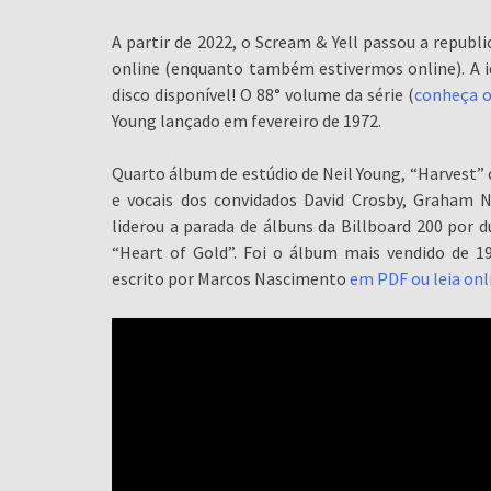
A partir de 2022, o Scream & Yell passou a republ
online (enquanto também estivermos online). A i
disco disponível! O 88° volume da série (
conheça o
Young lançado em fevereiro de 1972.
Quarto álbum de estúdio de Neil Young, “Harvest” 
e vocais dos convidados David Crosby, Graham N
liderou a parada de álbuns da Billboard 200 por 
“Heart of Gold”. Foi o álbum mais vendido de 
escrito por Marcos Nascimento
em PDF ou leia onl