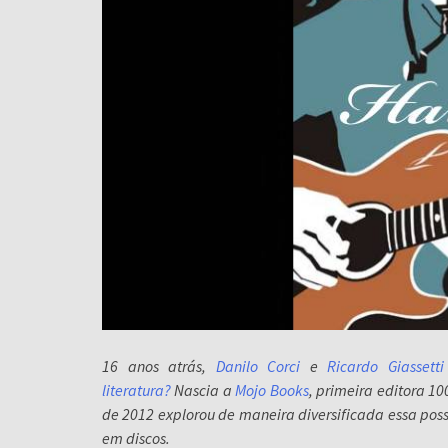
16 anos atrás,
Danilo Corci
e
Ricardo Giassetti
literatura?
Nascia a
Mojo Books
, primeira editora 1
de 2012 explorou de maneira diversificada essa poss
em discos.