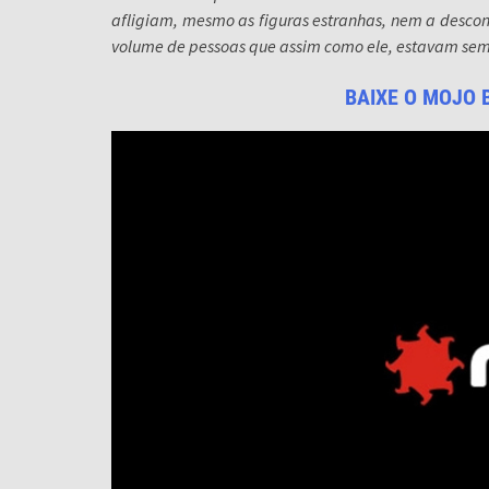
afligiam, mesmo as figuras estranhas, nem a descon
volume de pessoas que assim como ele, estavam se
BAIXE O MOJO 