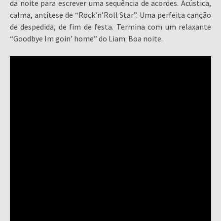
da noite para escrever uma sequência de acordes. Acústica,
calma, antítese de “Rock’n’Roll Star”. Uma perfeita canção
de despedida, de fim de festa. Termina com um relaxante
“Goodbye Im goin’ home” do Liam. Boa noite.