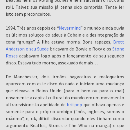
Beatles nem os Rolling Stones e nem salvaram o rock and
roll. Talvez sua missão já tenha sido cumprida. Tente ler
isto sem preconceitos.
1994. Três anos depois de “
Nevermind
” o mundo ainda ouvia
os últimos soluços do adeus à Cobain e a desintegração da
cena “grunge”. A Ilha estava morna. Bons rapazes,
Brett
Anderson e seu Suede
bricavam de Bowie e Roxy e os
Stone
Roses
acabavam logo após o lançamento de seu segundo
disco. Estava tudo morno, assexuado demais…
De Manchester, dois irmãos bagaceiras e maloqueiros
aparecem com este disco do nada e iniciam uma mudança
que elevava o Reino Unido (para o bem ou para o mal)
novamente a capital cultural do mundo em um movimento
ultrarevisionista apelidado de
britpop
que olhava apenas e
somente para o próprio umbigo (“nós, ingleses, somos o
máximo”, e, ok, dificil discordar quando eles tinham como
argumento Beatles, Stones e The Who na manga) e que