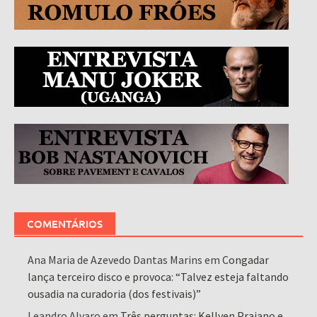
COMENTÁRIOS
Ana Maria de Azevedo Dantas Marins
em
Congadar
lança terceiro disco e provoca: “Talvez esteja faltando
ousadia na curadoria (dos festivais)”
Leandro Alvaro
em
Três perguntas: Kellven Praiano e