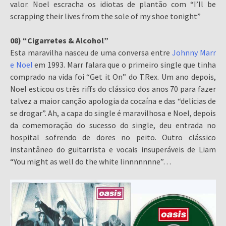
valor. Noel escracha os idiotas de plantão com “I’ll be
scrapping their lives from the sole of my shoe tonight”
08) “Cigarretes & Alcohol”
Esta maravilha nasceu de uma conversa entre
Johnny Marr
e Noel
em 1993. Marr falara que o primeiro single que tinha
comprado na vida foi “Get it On” do T.Rex. Um ano depois,
Noel esticou os três riffs do clássico dos anos 70 para fazer
talvez a maior canção apologia da cocaína e das “delicias de
se drogar”. Ah, a capa do single é maravilhosa e Noel, depois
da comemoração do sucesso do single, deu entrada no
hospital sofrendo de dores no peito. Outro clássico
instantâneo do guitarrista e vocais insuperáveis de Liam
“You might as well do the white linnnnnnne”…