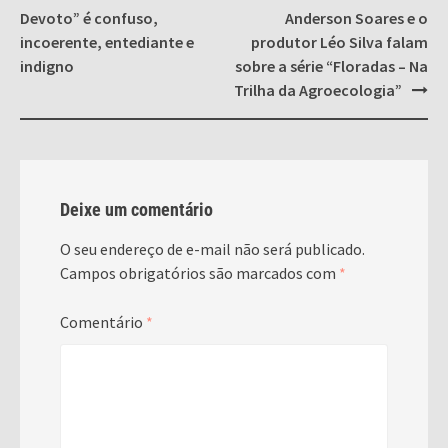
navigation
Devoto” é confuso,
Anderson Soares e o
incoerente, entediante e
produtor Léo Silva falam
indigno
sobre a série “Floradas – Na
Trilha da Agroecologia”
Deixe um comentário
O seu endereço de e-mail não será publicado.
Campos obrigatórios são marcados com
*
Comentário
*