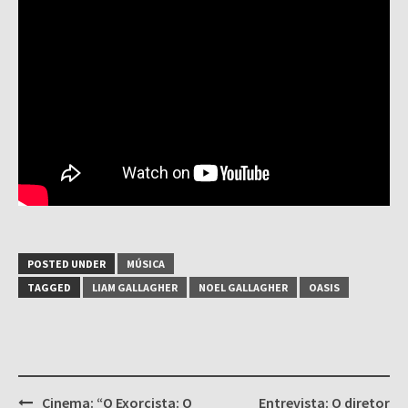
POSTED UNDER
MÚSICA
TAGGED
LIAM GALLAGHER
NOEL GALLAGHER
OASIS
Post
Cinema: “O Exorcista: O
Entrevista: O diretor