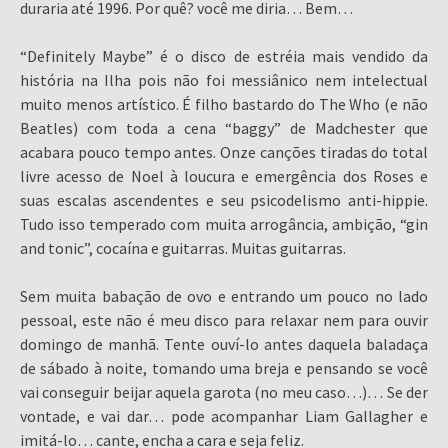
duraria até 1996. Por quê? você me diria… Bem…
“Definitely Maybe” é o disco de estréia mais vendido da
história na Ilha pois não foi messiânico nem intelectual
muito menos artístico. É filho bastardo do The Who (e não
Beatles) com toda a cena “baggy” de Madchester que
acabara pouco tempo antes. Onze canções tiradas do total
livre acesso de Noel à loucura e emergência dos Roses e
suas escalas ascendentes e seu psicodelismo anti-hippie.
Tudo isso temperado com muita arrogância, ambição, “gin
and tonic”, cocaína e guitarras. Muitas guitarras.
Sem muita babação de ovo e entrando um pouco no lado
pessoal, este não é meu disco para relaxar nem para ouvir
domingo de manhã. Tente ouví-lo antes daquela baladaça
de sábado à noite, tomando uma breja e pensando se você
vai conseguir beijar aquela garota (no meu caso…)… Se der
vontade, e vai dar… pode acompanhar Liam Gallagher e
imitá-lo… cante, encha a cara e seja feliz.