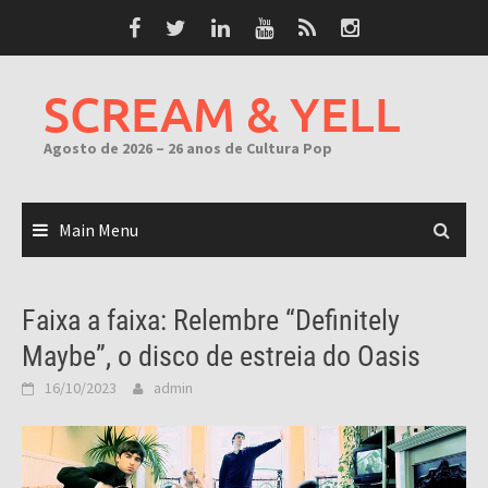
Skip
to
content
SCREAM & YELL
Agosto de 2026 – 26 anos de Cultura Pop
Main Menu
Faixa a faixa: Relembre “Definitely
Maybe”, o disco de estreia do Oasis
16/10/2023
admin