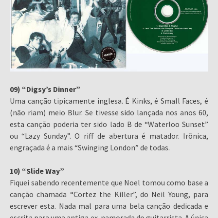
09) “Digsy’s Dinner”
Uma canção tipicamente inglesa. É Kinks, é Small Faces, é
(não riam) meio Blur. Se tivesse sido lançada nos anos 60,
esta canção poderia ter sido lado B de “Waterloo Sunset”
ou “Lazy Sunday”. O riff de abertura é matador. Irônica,
engraçada é a mais “Swinging London” de todas.
10) “Slide Way”
Fiquei sabendo recentemente que Noel tomou como base a
canção chamada “Cortez the Killer”, do Neil Young, para
escrever esta. Nada mal para uma bela canção dedicada e
escrita para uma antiga ex-namorada do guitarrista. A única