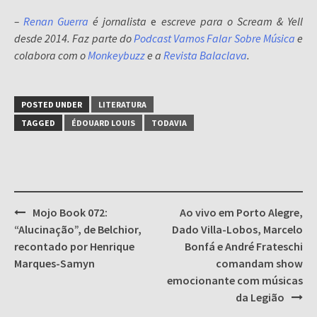
–
Renan Guerra
é jornalista
e
escreve para o Scream & Yell
desde 2014. Faz parte do
Podcast Vamos Falar Sobre Música
e
colabora com o
Monkeybuzz
e a
Revista Balaclava
.
POSTED UNDER
LITERATURA
TAGGED
ÉDOUARD LOUIS
TODAVIA
Post
Mojo Book 072:
Ao vivo em Porto Alegre,
navigation
“Alucinação”, de Belchior,
Dado Villa-Lobos, Marcelo
recontado por Henrique
Bonfá e André Frateschi
Marques-Samyn
comandam show
emocionante com músicas
da Legião