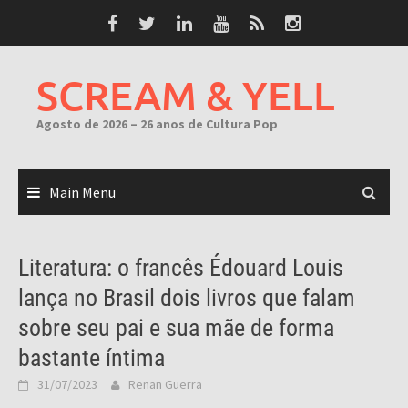
Skip
to
content
SCREAM & YELL
Agosto de 2026 – 26 anos de Cultura Pop
Main Menu
Literatura: o francês Édouard Louis
lança no Brasil dois livros que falam
sobre seu pai e sua mãe de forma
bastante íntima
31/07/2023
Renan Guerra