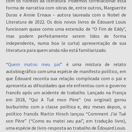
com os floreios da literatura. Podemos correlacionar essa
forma de narrativa com obras de, entre outros, Marguerite
Duras e Annie Ernaux – autora laureada com o Nobel de
Literatura de 2022. Os dois novos livros de Édouard Louis
funcionam quase como uma extensão de “O Fim de Eddy”,
mas podem perfeitamente serem lidos de forma
independente, numa boa (e curta) apresentação de sua
literatura para quem ainda não está familiarizado.
“
Quem matou meu pai
” é uma mistura de relato
autobiográfico com uma espécie de manifesto político, em
que Édouard reconta sua relação complicada com o pai e
apresenta as dificuldades que ele enfrentou com o governo
francês após um acidente de trabalho. Lançado na França
em 2018, “Qui A Tué mon Père” (no original) gerou
burburinho com a classe política e, dez meses depois, o
político francês Martin Hirsch lançou “Comment J’ai Tué
son Père” (“Como eu matei seu pai”, em tradução livre),
uma espécie de livro-resposta ao trabalho de Édouard Louis.