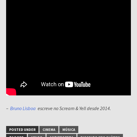
–
Bruno Lisboa
escreve no Scream & Yell desde 2014.
POSTED UNDER
CINEMA
MÚSICA