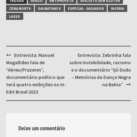
TAGGED
AFAGO
ANTIPROFETA
BISCOITO SEM GLÚTEN
CENA MORTA
DALMATANS X
ESPECIAL - SALVADOR
INJÚRIA
LASSO
Post
Entrevista: Manoel
Entrevista: Zebrinha fala
navigation
Magalhães fala de
sobre invisibilidade, racismo
“Abreu/Prazeres”,
e o documentário “Ijó Dudu
documentário poético que
– Memórias da Dança Negra
terá quatro exibições no In-
na Bahia”
Edit Brasil 2023
Deixe um comentário