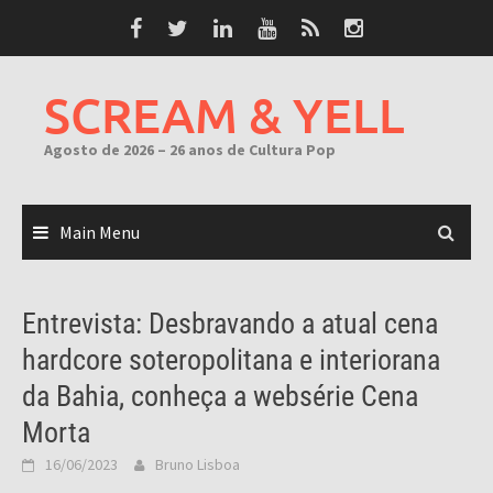
Skip
to
content
SCREAM & YELL
Agosto de 2026 – 26 anos de Cultura Pop
Main Menu
Entrevista: Desbravando a atual cena
hardcore soteropolitana e interiorana
da Bahia, conheça a websérie Cena
Morta
16/06/2023
Bruno Lisboa