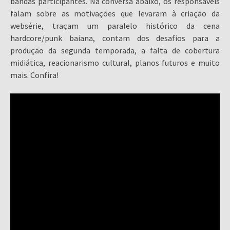
bandas participantes. Na conversa abaixo, os responsáveis
falam sobre as motivações que levaram à criação da
websérie, traçam um paralelo histórico da cena
hardcore/punk baiana, contam dos desafios para a
produção da segunda temporada, a falta de cobertura
midiática, reacionarismo cultural, planos futuros e muito
mais. Confira!