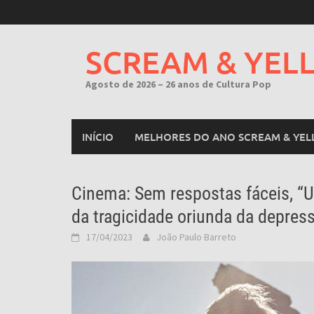
Skip
to
content
SCREAM & YEL
Agosto de 2026 – 26 anos de Cultura Pop
INÍCIO
MELHORES DO ANO SCREAM & YEL
Cinema: Sem respostas fáceis, “Um 
da tragicidade oriunda da depres
17/04/2023
João Paulo Barreto