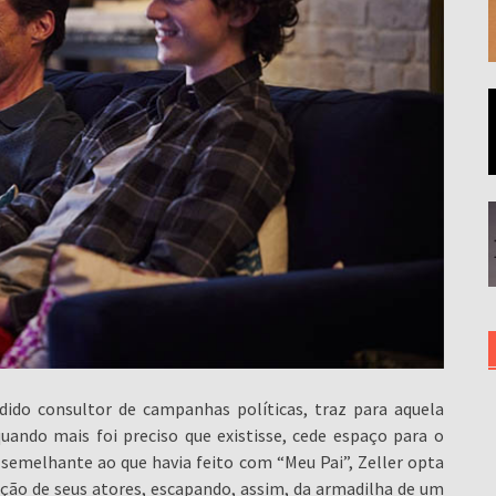
do consultor de campanhas políticas, traz para aquela
quando mais foi preciso que existisse, cede espaço para o
 semelhante ao que havia feito com “Meu Pai”, Zeller opta
ção de seus atores, escapando, assim, da armadilha de um