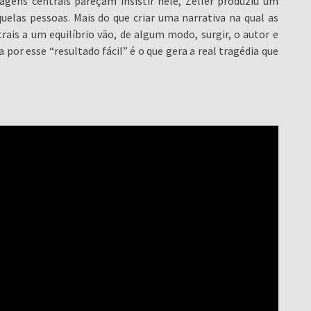
gens centrais pareçam insistir nele, Zeller produziu um
uelas pessoas. Mais do que criar uma narrativa na qual as
ais a um equilíbrio vão, de algum modo, surgir, o autor e
por esse “resultado fácil” é o que gera a real tragédia que