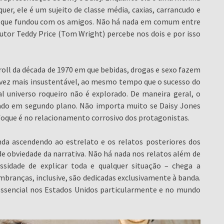
 quer, ele é um sujeito de classe média, caxias, carrancudo e
ão que fundou com os amigos. Não há nada em comum entre
utor Teddy Price (Tom Wright) percebe nos dois e por isso
roll da década de 1970 em que bebidas, drogas e sexo fazem
a vez mais insustentável, ao mesmo tempo que o sucesso do
al universo roqueiro não é explorado. De maneira geral, o
xado em segundo plano. Não importa muito se Daisy Jones
foque é no relacionamento corrosivo dos protagonistas.
da ascendendo ao estrelato e os relatos posteriores dos
obviedade da narrativa. Não há nada nos relatos além de
essidade de explicar toda e qualquer situação – chega a
embranças, inclusive, são dedicadas exclusivamente à banda.
essencial nos Estados Unidos particularmente e no mundo