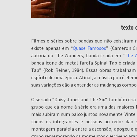
texto
Filmes e séries sobre bandas que não existiram 
existe apenas em “
Quase Famosos
” (Cameron Cr
autoria do The Wonders, banda criada em “
The 
banda ícone do metal farofa Spinal Tap é criada
Tap” (Rob Reiner, 1984). Essas obras trabalham
espírito de uma época. Afinal, a música pop é ele
suas variações dão a entender as mudanças compo
O seriado “Daisy Jones and The Six” também cria
grupo que dá nome à série era uma das maiores
mais subiram num palco juntos novamente. Vinte 
todos os integrantes e pessoas ao redor dão 
montagem paralela entre a ascensão, apogeu e qu
grupo rememorando os momentos que vivenciaram