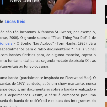
 de
Lucas Reis
não são tão incomuns. A famosa Stillwater, por exemplo,
owe, 2000). O grande sucesso “That Thing You Do!” é de
Wonders
– O Sonho Não Acabou” (Tom Hanks, 1996). Já a
 especialmente para o falso documentário “This is Spinal
 com bandas fictícias para, de alguma maneira, captar o
mento fundamental para a segunda metade do século XX e as
rtamentais ao longo dos anos.
 uma banda (parcialmente inspirada no Fleetwood Mac). O
 bandas de 1977, contudo, após um show marcante, nunca
anos depois, um documentário sobre a banda é realizado e
seus depoimentos. Assim, a série é composta por uma
eda da banda de rock’n’roll e relatos dos integrantes do
 na banda.