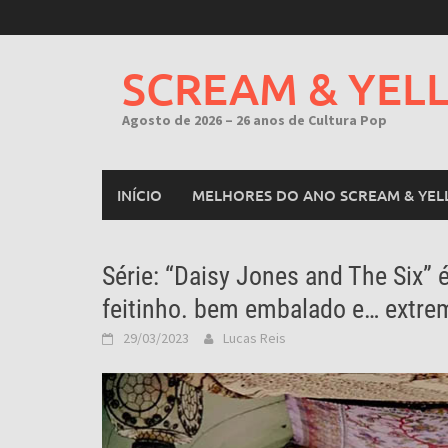
Skip
to
content
SCREAM & YEL
Agosto de 2026 – 26 anos de Cultura Pop
INÍCIO
MELHORES DO ANO SCREAM & YEL
Série: “Daisy Jones and The Six”
feitinho. bem embalado e… extr
29/03/2023
Lucas Reis