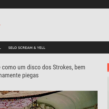
L
L
SELO SCREAM & YELL
 é como um disco dos Strokes, bem
emamente piegas