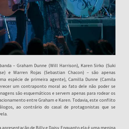
banda – Graham Dunne (Will Harrison), Karen Sirko (Suki
se) e Warren Rojas (Sebastian Chacon) – são apenas
uma espécie de primeira agente), Camilla Dunne (Camila
oferecer um contraponto moral ao fato dele não poder se
sonagens são esquemáticos e servem apenas para rodear os
lacionamento entre Graham e Karen. Todavia, este conflito
álogos, ao contrário do casal de protagonistas que se
ela.
ma apresentação de Billy e Daisy. Enquanto ela é uma menina