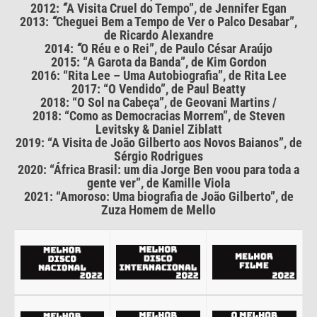
2012:
“
A Visita Cruel do Tempo”, de Jennifer Egan
2013:
“
Cheguei Bem a Tempo de Ver o Palco Desabar”,
de Ricardo Alexandre
2014:
“
O Réu e o Rei”, de Paulo César Araújo
2015: “A Garota da Banda”, de Kim Gordon
2016: “Rita Lee – Uma Autobiografia”, de Rita Lee
2017: “O Vendido”, de Paul Beatty
2018: “O Sol na Cabeça”, de Geovani Martins /
2018: “Como as Democracias Morrem”, de Steven
Levitsky & Daniel Ziblatt
2019: “A Visita de João Gilberto aos Novos Baianos”, de
Sérgio Rodrigues
2020: “África Brasil: um dia Jorge Ben voou para toda a
gente ver”, de Kamille Viola
2021: “Amoroso: Uma biografia de João Gilberto”, de
Zuza Homem de Mello