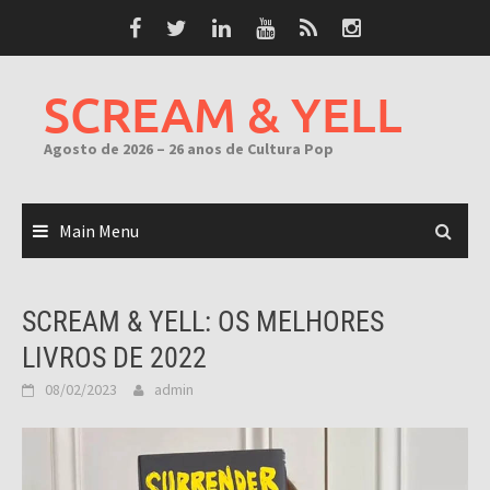
Skip
to
content
SCREAM & YELL
Agosto de 2026 – 26 anos de Cultura Pop
Main Menu
SCREAM & YELL: OS MELHORES
LIVROS DE 2022
08/02/2023
admin