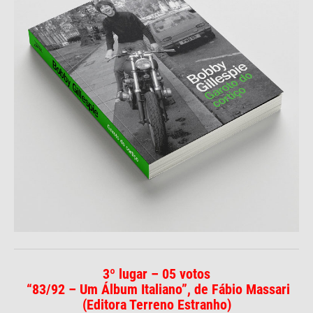
3º lugar – 05 votos
“83/92 – Um Álbum Italiano”, de Fábio Massari
(
Editora Terreno Estranho
)