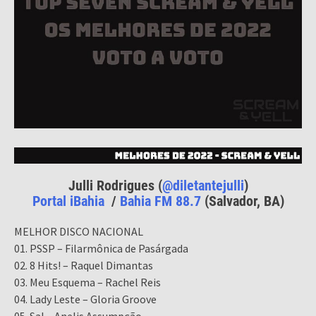
Julli Rodrigues (
@diletantejulli
)
Portal iBahia
/
Bahia FM 88.7
(Salvador, BA)
MELHOR DISCO NACIONAL
01. PSSP – Filarmônica de Pasárgada
02. 8 Hits! – Raquel Dimantas
03. Meu Esquema – Rachel Reis
04. Lady Leste – Gloria Groove