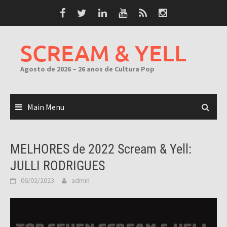
Skip
to
content
SCREAM & YELL
Agosto de 2026 – 26 anos de Cultura Pop
Main Menu
MELHORES de 2022 Scream & Yell:
JULLI RODRIGUES
06/02/2023
admin