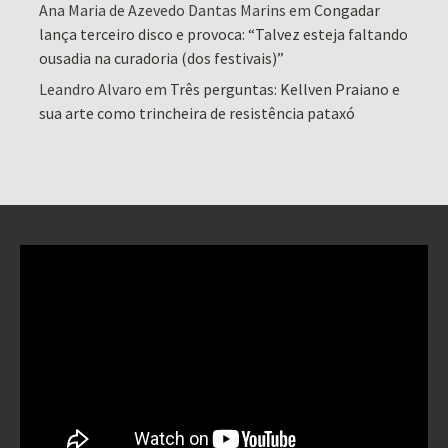
Ana Maria de Azevedo Dantas Marins
em
Congadar
lança terceiro disco e provoca: “Talvez esteja faltando
ousadia na curadoria (dos festivais)”
Leandro Alvaro
em
Três perguntas: Kellven Praiano e
sua arte como trincheira de resistência pataxó