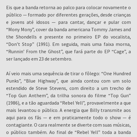
Eis que a banda retorna ao palco para colocar novamente o
público — formado por diferentes gerações, desde crianças
e jovens até idosos — para cantar, dançar e pular com
“Mony Mony”, cover da banda americana Tommy James and
the Shondells e presente no primeiro EP do vocalista,
“Don’t Stop” (1991). Em seguida, mais uma faixa morna,
“Runnin’ From the Ghost”, que fará parte do EP “Cage”, a
ser lançado em 23 de setembro.
Aí veio mais uma sequência de tirar o fôlego: “One Hundred
Punks”, “Blue Highway”, que ainda contou com um solo
estendido de Steve Stevens, com direito a um trecho de
“Top Gun Anthem”, da trilha sonora do filme “Top Gun”
(1986), e a tão aguardada “Rebel Yell”, provavelmente a que
mais levantou o público. A energia que Billy transmite aos
aqui para os fãs — e em praticamente todo o show — é
contagiante. O cara realmente se diverte com suas músicas,
o público também. Ao final de “Rebel Yell” toda a banda