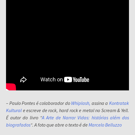
– Paulo Pontes é colaborador do
Whiplash,
assina a
Kontratak
Kultural
e escreve de rock, hard rock e metal no Scream & Yell.
É autor do livro “
A Arte de Narrar Vidas: histórias além dos
biografados
“. A foto que abre o texto é de
Marcelo Belluzzo