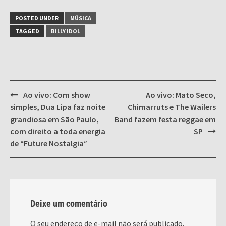
POSTED UNDER
MÚSICA
TAGGED
BILLY IDOL
Post
Ao vivo: Com show
Ao vivo: Mato Seco,
navigation
simples, Dua Lipa faz noite
Chimarruts e The Wailers
grandiosa em São Paulo,
Band fazem festa reggae em
com direito a toda energia
SP
de “Future Nostalgia”
Deixe um comentário
O seu endereço de e-mail não será publicado.