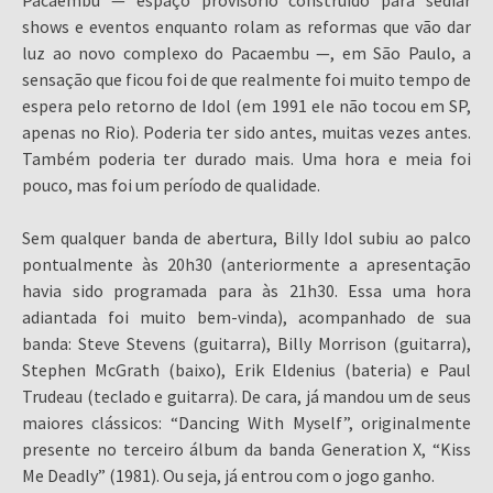
Pacaembu — espaço provisório construído para sediar
shows e eventos enquanto rolam as reformas que vão dar
luz ao novo complexo do Pacaembu —, em São Paulo, a
sensação que ficou foi de que realmente foi muito tempo de
espera pelo retorno de Idol (em 1991 ele não tocou em SP,
apenas no Rio). Poderia ter sido antes, muitas vezes antes.
Também poderia ter durado mais. Uma hora e meia foi
pouco, mas foi um período de qualidade.
Sem qualquer banda de abertura, Billy Idol subiu ao palco
pontualmente às 20h30 (anteriormente a apresentação
havia sido programada para às 21h30. Essa uma hora
adiantada foi muito bem-vinda), acompanhado de sua
banda: Steve Stevens (guitarra), Billy Morrison (guitarra),
Stephen McGrath (baixo), Erik Eldenius (bateria) e Paul
Trudeau (teclado e guitarra). De cara, já mandou um de seus
maiores clássicos: “Dancing With Myself”, originalmente
presente no terceiro álbum da banda Generation X, “Kiss
Me Deadly” (1981). Ou seja, já entrou com o jogo ganho.