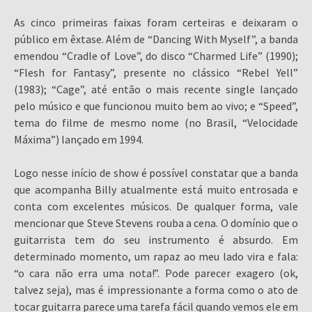
As cinco primeiras faixas foram certeiras e deixaram o
público em êxtase. Além de “Dancing With Myself”, a banda
emendou “Cradle of Love”, do disco “Charmed Life” (1990);
“Flesh for Fantasy”, presente no clássico “Rebel Yell”
(1983); “Cage”, até então o mais recente single lançado
pelo músico e que funcionou muito bem ao vivo; e “Speed”,
tema do filme de mesmo nome (no Brasil, “Velocidade
Máxima”) lançado em 1994.
Logo nesse início de show é possível constatar que a banda
que acompanha Billy atualmente está muito entrosada e
conta com excelentes músicos. De qualquer forma, vale
mencionar que Steve Stevens rouba a cena. O domínio que o
guitarrista tem do seu instrumento é absurdo. Em
determinado momento, um rapaz ao meu lado vira e fala:
“o cara não erra uma nota!”. Pode parecer exagero (ok,
talvez seja), mas é impressionante a forma como o ato de
tocar guitarra parece uma tarefa fácil quando vemos ele em