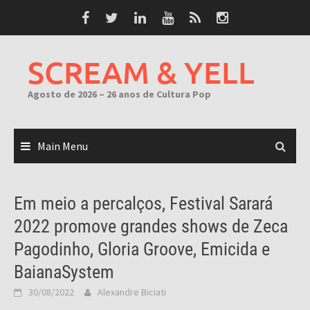
Skip
to
content
SCREAM & YELL
Agosto de 2026 – 26 anos de Cultura Pop
Main Menu
Em meio a percalços, Festival Sarará
2022 promove grandes shows de Zeca
Pagodinho, Gloria Groove, Emicida e
BaianaSystem
30/08/2022
Alexandre Biciati