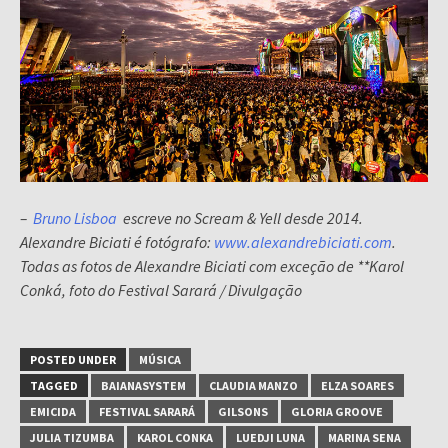
–
Bruno Lisboa
escreve no Scream & Yell desde 2014.
Alexandre Biciati é fotógrafo:
www.alexandrebiciati.com
.
Todas as fotos de Alexandre Biciati com exceção de **Karol
Conká, foto do Festival Sarará / Divulgação
POSTED UNDER
MÚSICA
TAGGED
BAIANASYSTEM
CLAUDIA MANZO
ELZA SOARES
EMICIDA
FESTIVAL SARARÁ
GILSONS
GLORIA GROOVE
JULIA TIZUMBA
KAROL CONKA
LUEDJI LUNA
MARINA SENA