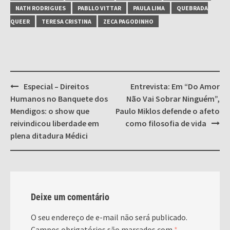
NATH RODRIGUES
PABLLO VITTAR
PAULA LIMA
QUEBRADA
QUEER
TERESA CRISTINA
ZECA PAGODINHO
Post
Especial – Direitos
Entrevista: Em “Do Amor
navigation
Humanos no Banquete dos
Não Vai Sobrar Ninguém”,
Mendigos: o show que
Paulo Miklos defende o afeto
reivindicou liberdade em
como filosofia de vida
plena ditadura Médici
Deixe um comentário
O seu endereço de e-mail não será publicado.
Campos obrigatórios são marcados com
*