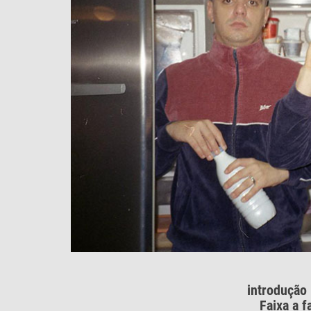
introdução
Faixa a f