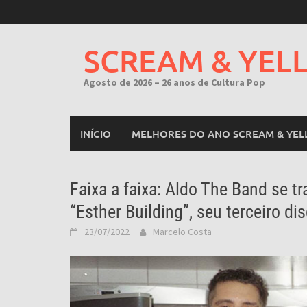
Skip
to
content
SCREAM & YEL
Agosto de 2026 – 26 anos de Cultura Pop
INÍCIO
MELHORES DO ANO SCREAM & YEL
Faixa a faixa: Aldo The Band se t
“Esther Building”, seu terceiro di
23/07/2022
Marcelo Costa