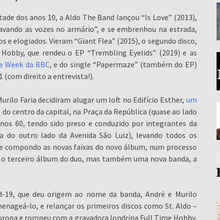
ade dos anos 10, a Aldo The Band lançou “Is Love” (2013),
ravando as vozes no armário”, e se embrenhou na estrada,
 e elogiados. Vieram “Giant Flea” (2015), o segundo disco,
 Hobby, que rendeu o EP “Trembling Eyelids” (2019) e as
he Week da BBC
, e do single “Papermaze” (também do EP)
(com direito a entrevista!).
urilo Faria decidiram alugar um loft no Edifício Esther,
um
do centro da capital, na Praça da República (quase ao lado
nos 60, tendo sido preso e conduzido por integrantes da
va do outro lado da Avenida São Luiz), levando todos os
 e compondo as novas faixas do novo álbum, num processo
, o terceiro álbum do duo, mas também uma nova banda, a
id-19, que deu origem ao nome da banda, André e Murilo
ageá-lo, e relançar os primeiros discos como St. Aldo –
uropa e rompeu com a gravadora londrina Full Time Hobby,