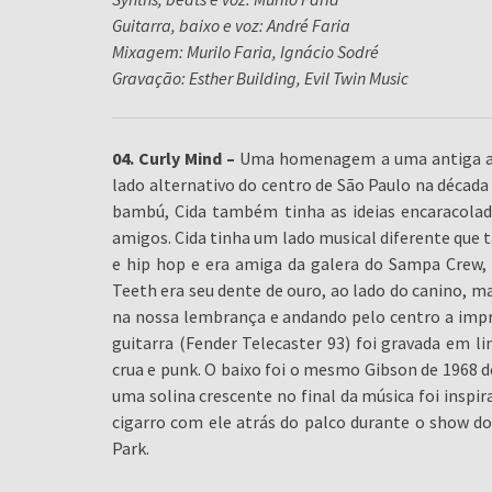
Guitarra, baixo e voz: André Faria
Mixagem: Murilo Faria, Ignácio Sodré
Gravação: Esther Building, Evil Twin Music
04. Curly Mind –
Uma homenagem a uma antiga ami
lado alternativo do centro de São Paulo na década 
bambú, Cida também tinha as ideias encaracolada
amigos. Cida tinha um lado musical diferente que
e hip hop e era amiga da galera do Sampa Crew, 
Teeth era seu dente de ouro, ao lado do canino, ma
na nossa lembrança e andando pelo centro a impr
guitarra (Fender Telecaster 93) foi gravada em l
crua e punk. O baixo foi o mesmo Gibson de 1968 d
uma solina crescente no final da música foi insp
cigarro com ele atrás do palco durante o show d
Park.