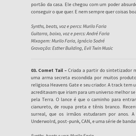
portão da casa. Ele chegou com um poder absurdo
conseguir o que quer. E nem sempre quer coisas boa
Synths, beats, voz e percs: Murilo Faria
Guitarra, baixo, voz e percs: André Faria
Mixagem: Murilo Faria, Ignácio Sodré
Gravação: Esther Building, Evil Twin Music
03. Comet Tail –
Criada a partir do sintetizador
uma arma secreta escondida por muitos produtor
religiosa Heavens Gate e seu criador. A track tem
acreditavam que iriam para um universo melhor se
pela Terra. O lance é que o caminho para entr
cianureto, de roupa preta e tênis branco. Rece
surreal, que os irmãos estudaram por anos. A 
Underwolrd, post-punk, CAN, e uma série de bandas
Synths, beats e voz: Murilo Faria