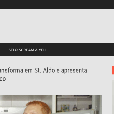
L
L
SELO SCREAM & YELL
ransforma em St. Aldo e apresenta
sco