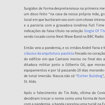
Surgidos de forma despretensiosa na primeira met
um disco feito “na casa da nossa própria mãe, g
local em que burilaram seu som com shows intensos
e a parceria com a gravadora londrina Full Time
indicações da faixa título na seleção
Single Of T
sendo tocado como Next Wave Band na BBC Radio 1 
Então veio a pandemia, e os irmãos André Faria e M
clássico da arquitetura paulista
fincado no coração 
do edifício em que Caetano morou no final dos a
ditadura militar junto a Gilberto Gil, que mora
equipamentos e por lá passando 10 dias morando
de total imersão. Nascia não só “
Esther Building
”
St. Aldo.
Após o falecimento do Tio Aldo, vítima da Cov
decidiram trocar o nome como uma forma de homen
com a pandemia, a banda cancelou uma turnê na E