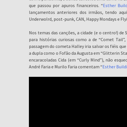
que passou por apuros financeiros. “
Esther Buil
lançamentos anteriores dos irmãos, tendo aqui
Underwolrd, post-punk, CAN, Happy Mondays e Flyi
Nos temas das canções, a cidade (e o centro!) de 
para histórias curiosas como a de “Comet Tail”
passagem do cometa Halley iria salvar os fiéis q
a dupla como o Fofão da Augusta em “Glitterin Stai
encaracoladas Cida (em “Curly Mind”), não esque
André Faria e Murilo Faria comentam “
Esther Build