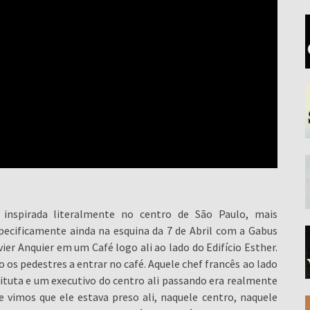
spirada literalmente no centro de São Paulo, mais
pecificamente ainda na esquina da 7 de Abril com a Gabus
r Anquier em um Café logo ali ao lado do Edifício Esther.
s pedestres a entrar no café. Aquele chef francês ao lado
tuta e um executivo do centro ali passando era realmente
 vimos que ele estava preso ali, naquele centro, naquele