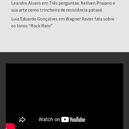
Leandro Alvaro
em
Três perguntas: Kellven Praiano e
sua arte como trincheira de resistência pataxó
Luiz Eduardo Gonçalves
em
Wagner Xavier fala sobre
os livros “Rock Raro”