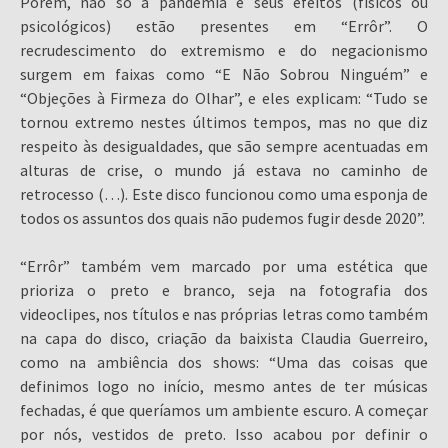
Porém, não só a pandemia e seus efeitos (físicos ou
psicológicos) estão presentes em “Errôr”. O
recrudescimento do extremismo e do negacionismo
surgem em faixas como “E Não Sobrou Ninguém” e
“Objeções à Firmeza do Olhar”, e eles explicam: “Tudo se
tornou extremo nestes últimos tempos, mas no que diz
respeito às desigualdades, que são sempre acentuadas em
alturas de crise, o mundo já estava no caminho de
retrocesso (…). Este disco funcionou como uma esponja de
todos os assuntos dos quais não pudemos fugir desde 2020”.
“Errôr” também vem marcado por uma estética que
prioriza o preto e branco, seja na fotografia dos
videoclipes, nos títulos e nas próprias letras como também
na capa do disco, criação da baixista Claudia Guerreiro,
como na ambiência dos shows: “Uma das coisas que
definimos logo no início, mesmo antes de ter músicas
fechadas, é que queríamos um ambiente escuro. A começar
por nós, vestidos de preto. Isso acabou por definir o