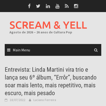
Skip
to
content
SCREAM & YELL
Agosto de 2026 – 26 anos de Cultura Pop
Main Menu
Entrevista: Linda Martini vira trio e
lança seu 6º álbum, “Errôr”, buscando
soar mais lento, mais repetitivo, mais
escuro, mais pesado
18/07/2022
Luciano Ferreira